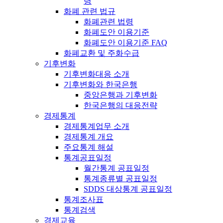
령
화폐 관련 법규
화폐관련 법령
화폐도안 이용기준
화폐도안 이용기준 FAQ
화폐교환 및 주화수급
기후변화
기후변화대응 소개
기후변화와 한국은행
중앙은행과 기후변화
한국은행의 대응전략
경제통계
경제통계업무 소개
경제통계 개요
주요통계 해설
통계공표일정
월간통계 공표일정
통계종류별 공표일정
SDDS 대상통계 공표일정
통계조사표
통계검색
경제교육