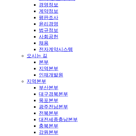
경영정보
계약정보
평판조사
윤리경영
법규정보
사회공헌
채용
전자계약시스템
오시는 길
본부
지역본부
인재개발원
지역본부
부산본부
대구경북본부
목포본부
광주전남본부
전북본부
대전세종충남본부
충북본부
강원본부