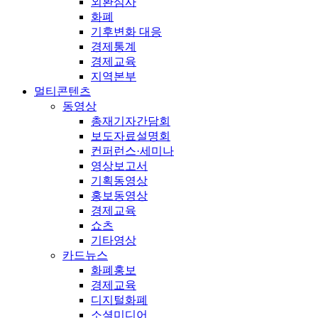
외환심사
화폐
기후변화 대응
경제통계
경제교육
지역본부
멀티콘텐츠
동영상
총재기자간담회
보도자료설명회
컨퍼런스·세미나
영상보고서
기획동영상
홍보동영상
경제교육
쇼츠
기타영상
카드뉴스
화폐홍보
경제교육
디지털화폐
소셜미디어