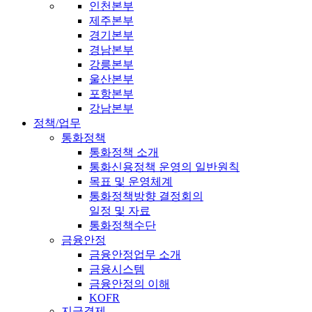
인천본부
제주본부
경기본부
경남본부
강릉본부
울산본부
포항본부
강남본부
정책/업무
통화정책
통화정책 소개
통화신용정책 운영의 일반원칙
목표 및 운영체계
통화정책방향 결정회의
일정 및 자료
통화정책수단
금융안정
금융안정업무 소개
금융시스템
금융안정의 이해
KOFR
지급결제