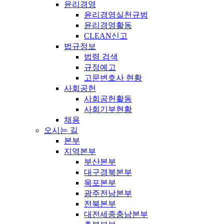
윤리경영
윤리경영실천규범
윤리경영활동
CLEAN신고
법규정보
법령 검색
규정예고
고문변호사 현황
사회공헌
사회공헌활동
사회기부현황
채용
오시는 길
본부
지역본부
부산본부
대구경북본부
목포본부
광주전남본부
전북본부
대전세종충남본부