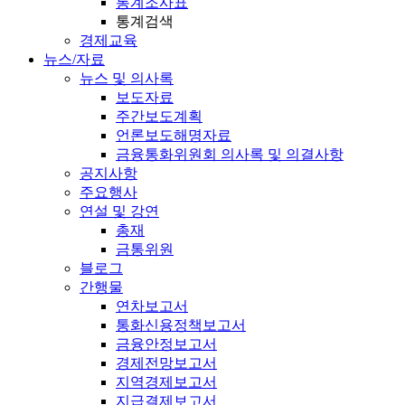
통계조사표
통계검색
경제교육
뉴스/자료
뉴스 및 의사록
보도자료
주간보도계획
언론보도해명자료
금융통화위원회 의사록 및 의결사항
공지사항
주요행사
연설 및 강연
총재
금통위원
블로그
간행물
연차보고서
통화신용정책보고서
금융안정보고서
경제전망보고서
지역경제보고서
지급결제보고서