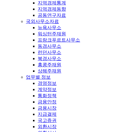
지역경제통계
지역경제동향
공동연구자료
국외사무소자료
뉴욕사무소
워싱턴주재원
프랑크푸르트사무소
동경사무소
런던사무소
북경사무소
홍콩주재원
상해주재원
업무별 정보
경영정보
계약정보
통화정책
금융안정
금융시장
지급결제
국고증권
외환시장