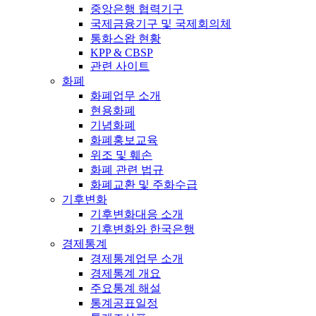
중앙은행 협력기구
국제금융기구 및 국제회의체
통화스왑 현황
KPP & CBSP
관련 사이트
화폐
화폐업무 소개
현용화폐
기념화폐
화폐홍보교육
위조 및 훼손
화폐 관련 법규
화폐교환 및 주화수급
기후변화
기후변화대응 소개
기후변화와 한국은행
경제통계
경제통계업무 소개
경제통계 개요
주요통계 해설
통계공표일정