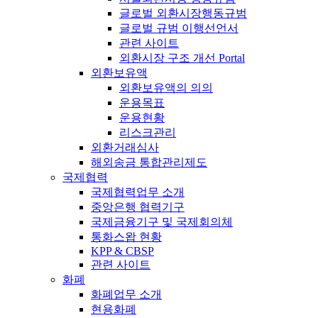
글로벌 외환시장행동규범
글로벌 규범 이행선언서
관련 사이트
외환시장 구조 개선 Portal
외환보유액
외환보유액의 의의
운용목표
운용현황
리스크관리
외환거래심사
해외송금 통합관리제도
국제협력
국제협력업무 소개
중앙은행 협력기구
국제금융기구 및 국제회의체
통화스왑 현황
KPP & CBSP
관련 사이트
화폐
화폐업무 소개
현용화폐