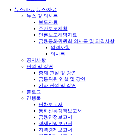
뉴스/자료
뉴스/자료
뉴스 및 의사록
보도자료
주간보도계획
언론보도해명자료
금융통화위원회 의사록 및 의결사항
의결사항
의사록
공지사항
연설 및 강연
총재 연설 및 강연
금통위원 연설 및 강연
기타 연설 및 강연
블로그
간행물
연차보고서
통화신용정책보고서
금융안정보고서
경제전망보고서
지역경제보고서