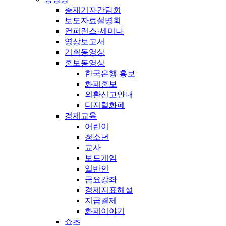
총재기자간담회
보도자료설명회
컨퍼런스·세미나
영상보고서
기획동영상
홍보동영상
한국은행 홍보
화폐홍보
외환신고안내
디지털화폐
경제교육
어린이
청소년
교사
보드게임
일반인
금요강좌
경제지표해설
지급결제
화폐이야기
쇼츠