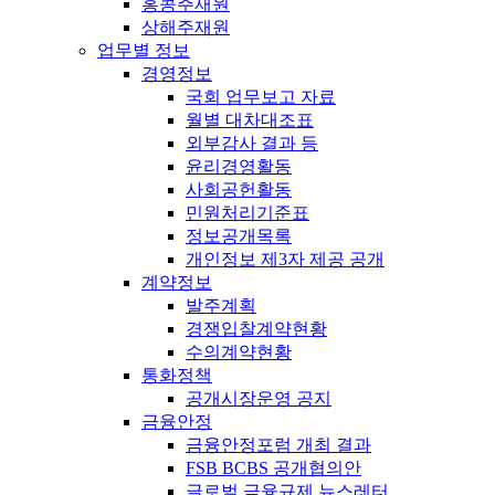
홍콩주재원
상해주재원
업무별 정보
경영정보
국회 업무보고 자료
월별 대차대조표
외부감사 결과 등
윤리경영활동
사회공헌활동
민원처리기준표
정보공개목록
개인정보 제3자 제공 공개
계약정보
발주계획
경쟁입찰계약현황
수의계약현황
통화정책
공개시장운영 공지
금융안정
금융안정포럼 개최 결과
FSB BCBS 공개협의안
글로벌 금융규제 뉴스레터