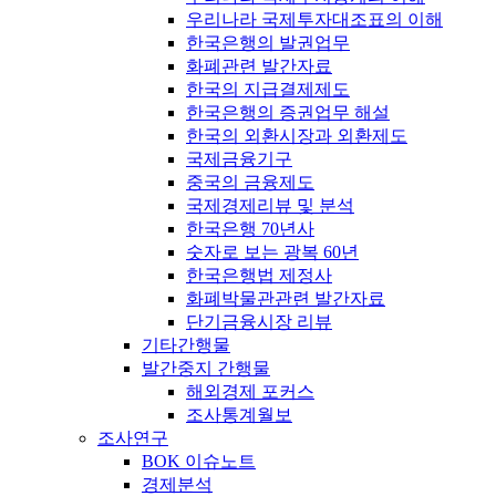
우리나라 국제투자대조표의 이해
한국은행의 발권업무
화폐관련 발간자료
한국의 지급결제제도
한국은행의 증권업무 해설
한국의 외환시장과 외환제도
국제금융기구
중국의 금융제도
국제경제리뷰 및 분석
한국은행 70년사
숫자로 보는 광복 60년
한국은행법 제정사
화폐박물관관련 발간자료
단기금융시장 리뷰
기타간행물
발간중지 간행물
해외경제 포커스
조사통계월보
조사연구
BOK 이슈노트
경제분석