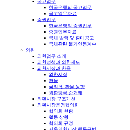
국고업무
한국은행의 국고업무
국고업무자료
증권업무
한국은행의 증권업무
증권업무자료
국채 발행 및 환매공고
국채관련 물가연동계수
외환
외환업무 소개
외환정책과 외환제도
외환시장과 환율
외환시장
환율
금리 및 환율 동향
외환당국 순거래
외환시장 구조개선
외환시장운영협의회
협의회 현황
활동 상황
협의회 규정
서울외환시장 행동규범