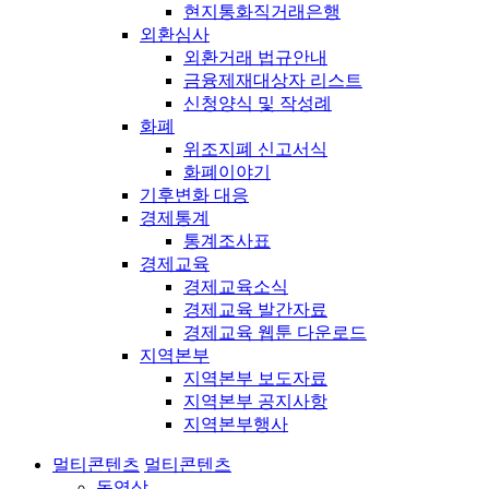
현지통화직거래은행
외환심사
외환거래 법규안내
금융제재대상자 리스트
신청양식 및 작성례
화폐
위조지폐 신고서식
화폐이야기
기후변화 대응
경제통계
통계조사표
경제교육
경제교육소식
경제교육 발간자료
경제교육 웹툰 다운로드
지역본부
지역본부 보도자료
지역본부 공지사항
지역본부행사
멀티콘텐츠
멀티콘텐츠
동영상