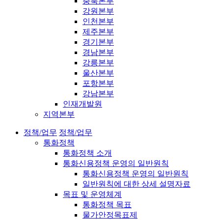
충북본부
강원본부
인천본부
제주본부
경기본부
경남본부
강릉본부
울산본부
포항본부
강남본부
인재개발원
지역본부
정책/업무
정책/업무
통화정책
통화정책 소개
통화신용정책 운영의 일반원칙
통화신용정책 운영의 일반원칙
일반원칙에 대한 상세 설명자료
목표 및 운영체계
통화정책 목표
물가안정목표제