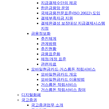
지급결제수단의 제공
한은금융망 운영
국제금융전문표준(ISO 20022) 도입
결제부족자금 지원
결제완결성 보장대상 지급결제시스템
지정
금융정보화
추진체계
관계법령
추진현황
금융표준화
제정/개정 표준
관련자료
모바일현금카드·거스름돈 적립서비스
모바일현금카드 개요
모바일현금카드 이용방법
거스름돈 적립서비스
거스름돈 적립서비스 참여
디지털화폐
국고증권
국고증권업무 소개