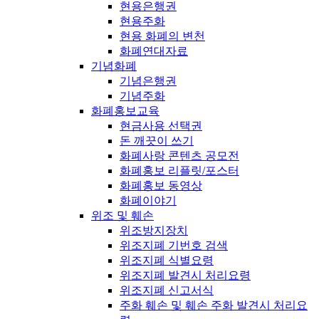
현용은행권
현용주화
현용 화폐의 변천
화폐연대자료
기념화폐
기념은행권
기념주화
화폐홍보교육
현금사용 선택권
돈 깨끗이 쓰기
화폐사랑 콘텐츠 공모전
화폐홍보 리플릿/포스터
화폐홍보 동영상
화폐이야기
위조 및 훼손
위조방지장치
위조지폐 기번호 검색
위조지폐 식별요령
위조지폐 발견시 처리요령
위조지폐 신고서식
주화 훼손 및 훼손 주화 발견시 처리요