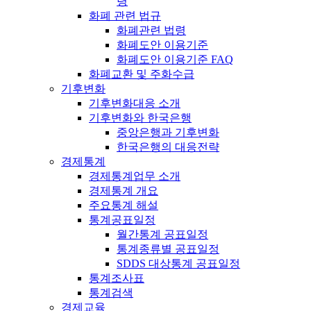
령
화폐 관련 법규
화폐관련 법령
화폐도안 이용기준
화폐도안 이용기준 FAQ
화폐교환 및 주화수급
기후변화
기후변화대응 소개
기후변화와 한국은행
중앙은행과 기후변화
한국은행의 대응전략
경제통계
경제통계업무 소개
경제통계 개요
주요통계 해설
통계공표일정
월간통계 공표일정
통계종류별 공표일정
SDDS 대상통계 공표일정
통계조사표
통계검색
경제교육