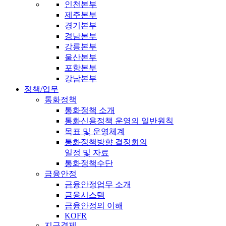
인천본부
제주본부
경기본부
경남본부
강릉본부
울산본부
포항본부
강남본부
정책/업무
통화정책
통화정책 소개
통화신용정책 운영의 일반원칙
목표 및 운영체계
통화정책방향 결정회의
일정 및 자료
통화정책수단
금융안정
금융안정업무 소개
금융시스템
금융안정의 이해
KOFR
지급결제