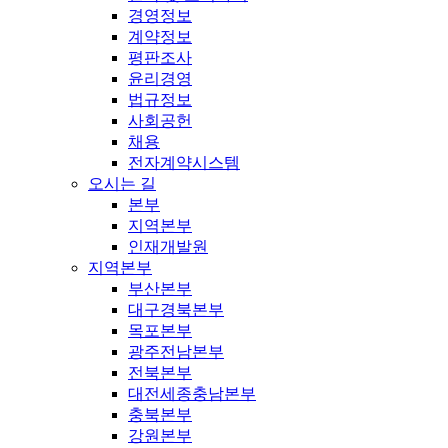
경영정보
계약정보
평판조사
윤리경영
법규정보
사회공헌
채용
전자계약시스템
오시는 길
본부
지역본부
인재개발원
지역본부
부산본부
대구경북본부
목포본부
광주전남본부
전북본부
대전세종충남본부
충북본부
강원본부