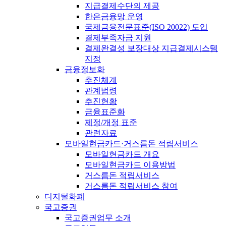
지급결제수단의 제공
한은금융망 운영
국제금융전문표준(ISO 20022) 도입
결제부족자금 지원
결제완결성 보장대상 지급결제시스템
지정
금융정보화
추진체계
관계법령
추진현황
금융표준화
제정/개정 표준
관련자료
모바일현금카드·거스름돈 적립서비스
모바일현금카드 개요
모바일현금카드 이용방법
거스름돈 적립서비스
거스름돈 적립서비스 참여
디지털화폐
국고증권
국고증권업무 소개