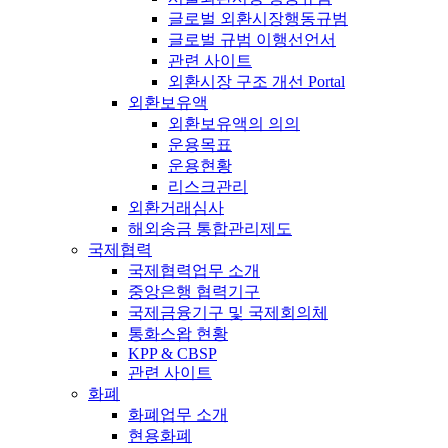
글로벌 외환시장행동규범
글로벌 규범 이행선언서
관련 사이트
외환시장 구조 개선 Portal
외환보유액
외환보유액의 의의
운용목표
운용현황
리스크관리
외환거래심사
해외송금 통합관리제도
국제협력
국제협력업무 소개
중앙은행 협력기구
국제금융기구 및 국제회의체
통화스왑 현황
KPP & CBSP
관련 사이트
화폐
화폐업무 소개
현용화폐