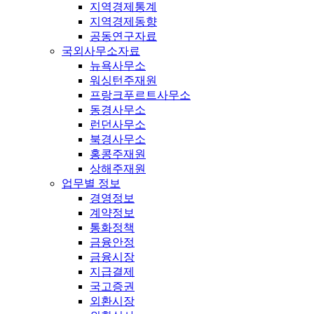
지역경제통계
지역경제동향
공동연구자료
국외사무소자료
뉴욕사무소
워싱턴주재원
프랑크푸르트사무소
동경사무소
런던사무소
북경사무소
홍콩주재원
상해주재원
업무별 정보
경영정보
계약정보
통화정책
금융안정
금융시장
지급결제
국고증권
외환시장