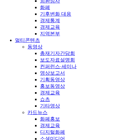
외환심사
화폐
기후변화 대응
경제통계
경제교육
지역본부
멀티콘텐츠
동영상
총재기자간담회
보도자료설명회
컨퍼런스·세미나
영상보고서
기획동영상
홍보동영상
경제교육
쇼츠
기타영상
카드뉴스
화폐홍보
경제교육
디지털화폐
소셜미디어