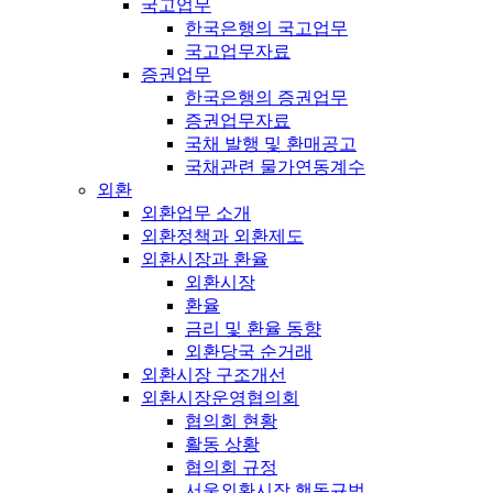
국고업무
한국은행의 국고업무
국고업무자료
증권업무
한국은행의 증권업무
증권업무자료
국채 발행 및 환매공고
국채관련 물가연동계수
외환
외환업무 소개
외환정책과 외환제도
외환시장과 환율
외환시장
환율
금리 및 환율 동향
외환당국 순거래
외환시장 구조개선
외환시장운영협의회
협의회 현황
활동 상황
협의회 규정
서울외환시장 행동규범