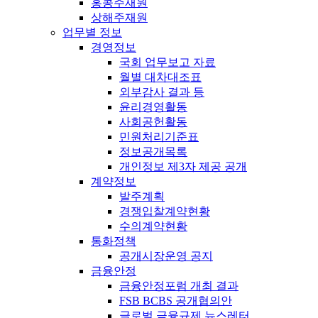
홍콩주재원
상해주재원
업무별 정보
경영정보
국회 업무보고 자료
월별 대차대조표
외부감사 결과 등
윤리경영활동
사회공헌활동
민원처리기준표
정보공개목록
개인정보 제3자 제공 공개
계약정보
발주계획
경쟁입찰계약현황
수의계약현황
통화정책
공개시장운영 공지
금융안정
금융안정포럼 개최 결과
FSB BCBS 공개협의안
글로벌 금융규제 뉴스레터