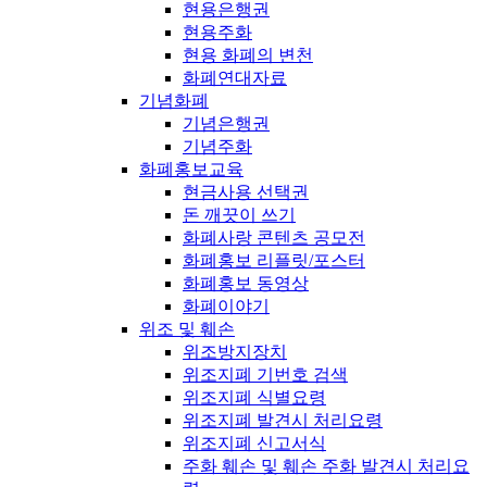
현용은행권
현용주화
현용 화폐의 변천
화폐연대자료
기념화폐
기념은행권
기념주화
화폐홍보교육
현금사용 선택권
돈 깨끗이 쓰기
화폐사랑 콘텐츠 공모전
화폐홍보 리플릿/포스터
화폐홍보 동영상
화폐이야기
위조 및 훼손
위조방지장치
위조지폐 기번호 검색
위조지폐 식별요령
위조지폐 발견시 처리요령
위조지폐 신고서식
주화 훼손 및 훼손 주화 발견시 처리요