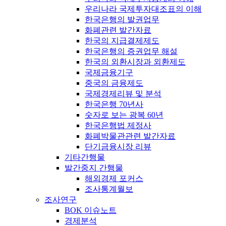
우리나라 국제투자대조표의 이해
한국은행의 발권업무
화폐관련 발간자료
한국의 지급결제제도
한국은행의 증권업무 해설
한국의 외환시장과 외환제도
국제금융기구
중국의 금융제도
국제경제리뷰 및 분석
한국은행 70년사
숫자로 보는 광복 60년
한국은행법 제정사
화폐박물관관련 발간자료
단기금융시장 리뷰
기타간행물
발간중지 간행물
해외경제 포커스
조사통계월보
조사연구
BOK 이슈노트
경제분석