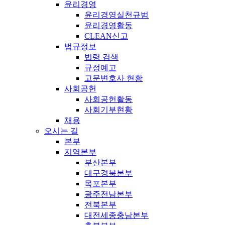
윤리경영
윤리경영실천규범
윤리경영활동
CLEAN신고
법규정보
법령 검색
규정예고
고문변호사 현황
사회공헌
사회공헌활동
사회기부현황
채용
오시는 길
본부
지역본부
부산본부
대구경북본부
목포본부
광주전남본부
전북본부
대전세종충남본부