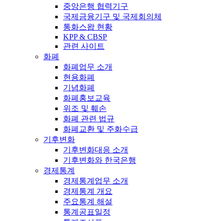
중앙은행 협력기구
국제금융기구 및 국제회의체
통화스왑 현황
KPP & CBSP
관련 사이트
화폐
화폐업무 소개
현용화폐
기념화폐
화폐홍보교육
위조 및 훼손
화폐 관련 법규
화폐교환 및 주화수급
기후변화
기후변화대응 소개
기후변화와 한국은행
경제통계
경제통계업무 소개
경제통계 개요
주요통계 해설
통계공표일정