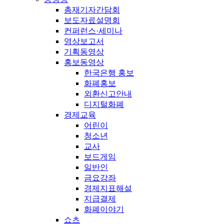
총재기자간담회
보도자료설명회
컨퍼런스·세미나
영상보고서
기획동영상
홍보동영상
한국은행 홍보
화폐홍보
외환신고안내
디지털화폐
경제교육
어린이
청소년
교사
보드게임
일반인
금요강좌
경제지표해설
지급결제
화폐이야기
쇼츠