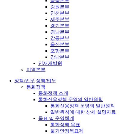
충북본부
강원본부
인천본부
제주본부
경기본부
경남본부
강릉본부
울산본부
포항본부
강남본부
인재개발원
지역본부
정책/업무
정책/업무
통화정책
통화정책 소개
통화신용정책 운영의 일반원칙
통화신용정책 운영의 일반원칙
일반원칙에 대한 상세 설명자료
목표 및 운영체계
통화정책 목표
물가안정목표제