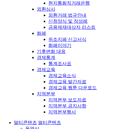
현지통화직거래은행
외환심사
외환거래 법규안내
신청양식 및 작성례
금융제재대상자 리스트
화폐
위조지폐 신고서식
화폐이야기
기후변화 대응
경제통계
통계조사표
경제교육
경제교육소식
경제교육 발간자료
경제교육 웹툰 다운로드
지역본부
지역본부 보도자료
지역본부 공지사항
지역본부행사
멀티콘텐츠
멀티콘텐츠
동영상