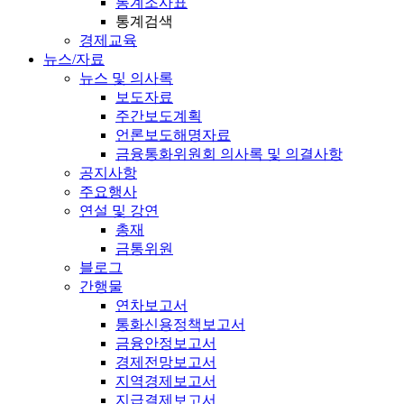
통계조사표
통계검색
경제교육
뉴스/자료
뉴스 및 의사록
보도자료
주간보도계획
언론보도해명자료
금융통화위원회 의사록 및 의결사항
공지사항
주요행사
연설 및 강연
총재
금통위원
블로그
간행물
연차보고서
통화신용정책보고서
금융안정보고서
경제전망보고서
지역경제보고서
지급결제보고서