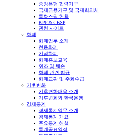
중앙은행 협력기구
국제금융기구 및 국제회의체
통화스왑 현황
KPP & CBSP
관련 사이트
화폐
화폐업무 소개
현용화폐
기념화폐
화폐홍보교육
위조 및 훼손
화폐 관련 법규
화폐교환 및 주화수급
기후변화
기후변화대응 소개
기후변화와 한국은행
경제통계
경제통계업무 소개
경제통계 개요
주요통계 해설
통계공표일정