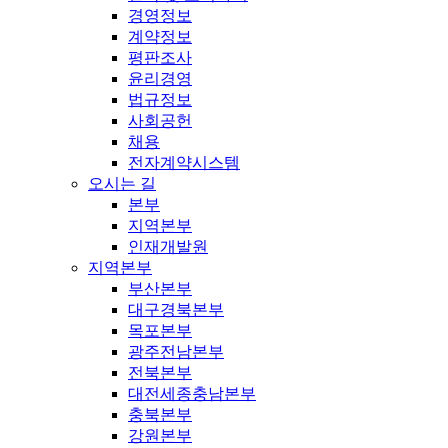
경영정보
계약정보
평판조사
윤리경영
법규정보
사회공헌
채용
전자계약시스템
오시는 길
본부
지역본부
인재개발원
지역본부
부산본부
대구경북본부
목포본부
광주전남본부
전북본부
대전세종충남본부
충북본부
강원본부