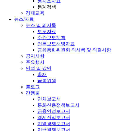
통계조사표
통계검색
경제교육
뉴스/자료
뉴스 및 의사록
보도자료
주간보도계획
언론보도해명자료
금융통화위원회 의사록 및 의결사항
공지사항
주요행사
연설 및 강연
총재
금통위원
블로그
간행물
연차보고서
통화신용정책보고서
금융안정보고서
경제전망보고서
지역경제보고서
지급결제보고서