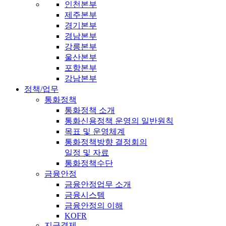
인천본부
제주본부
경기본부
경남본부
강릉본부
울산본부
포항본부
강남본부
정책/업무
통화정책
통화정책 소개
통화신용정책 운영의 일반원칙
목표 및 운영체계
통화정책방향 결정회의
일정 및 자료
통화정책수단
금융안정
금융안정업무 소개
금융시스템
금융안정의 이해
KOFR
지급결제