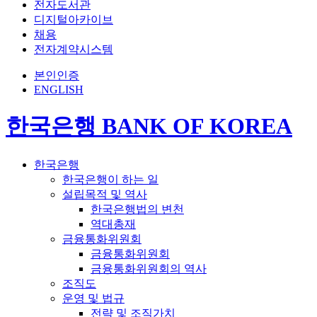
전자도서관
디지털아카이브
채용
전자계약시스템
본인인증
ENGLISH
한국은행 BANK OF KOREA
한국은행
한국은행이 하는 일
설립목적 및 역사
한국은행법의 변천
역대총재
금융통화위원회
금융통화위원회
금융통화위원회의 역사
조직도
운영 및 법규
전략 및 조직가치