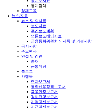
통계조사표
통계검색
경제교육
뉴스/자료
뉴스 및 의사록
보도자료
주간보도계획
언론보도해명자료
금융통화위원회 의사록 및 의결사항
공지사항
주요행사
연설 및 강연
총재
금통위원
블로그
간행물
연차보고서
통화신용정책보고서
금융안정보고서
경제전망보고서
지역경제보고서
지급결제보고서