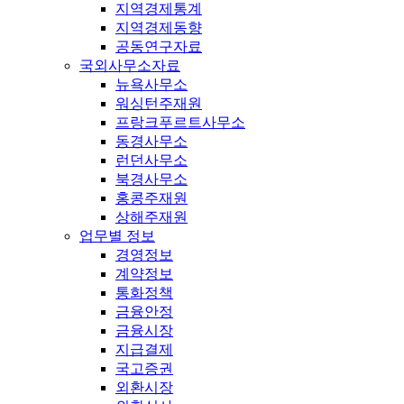
지역경제통계
지역경제동향
공동연구자료
국외사무소자료
뉴욕사무소
워싱턴주재원
프랑크푸르트사무소
동경사무소
런던사무소
북경사무소
홍콩주재원
상해주재원
업무별 정보
경영정보
계약정보
통화정책
금융안정
금융시장
지급결제
국고증권
외환시장