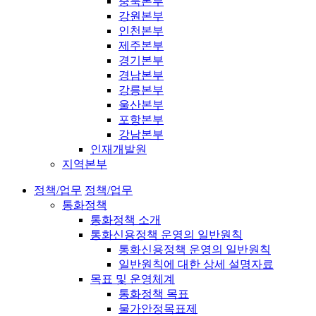
충북본부
강원본부
인천본부
제주본부
경기본부
경남본부
강릉본부
울산본부
포항본부
강남본부
인재개발원
지역본부
정책/업무
정책/업무
통화정책
통화정책 소개
통화신용정책 운영의 일반원칙
통화신용정책 운영의 일반원칙
일반원칙에 대한 상세 설명자료
목표 및 운영체계
통화정책 목표
물가안정목표제