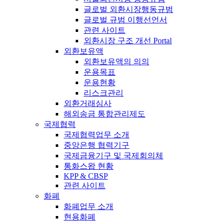
글로벌 외환시장행동규범
글로벌 규범 이행선언서
관련 사이트
외환시장 구조 개선 Portal
외환보유액
외환보유액의 의의
운용목표
운용현황
리스크관리
외환거래심사
해외송금 통합관리제도
국제협력
국제협력업무 소개
중앙은행 협력기구
국제금융기구 및 국제회의체
통화스왑 현황
KPP & CBSP
관련 사이트
화폐
화폐업무 소개
현용화폐