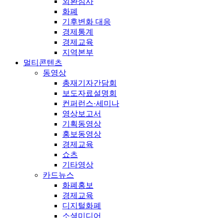
외환심사
화폐
기후변화 대응
경제통계
경제교육
지역본부
멀티콘텐츠
동영상
총재기자간담회
보도자료설명회
컨퍼런스·세미나
영상보고서
기획동영상
홍보동영상
경제교육
쇼츠
기타영상
카드뉴스
화폐홍보
경제교육
디지털화폐
소셜미디어