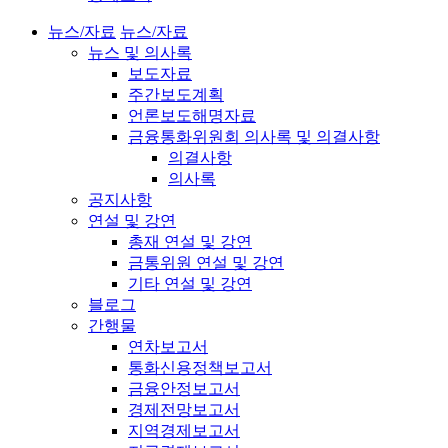
뉴스/자료
뉴스/자료
뉴스 및 의사록
보도자료
주간보도계획
언론보도해명자료
금융통화위원회 의사록 및 의결사항
의결사항
의사록
공지사항
연설 및 강연
총재 연설 및 강연
금통위원 연설 및 강연
기타 연설 및 강연
블로그
간행물
연차보고서
통화신용정책보고서
금융안정보고서
경제전망보고서
지역경제보고서