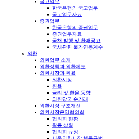
국고업무
한국은행의 국고업무
국고업무자료
증권업무
한국은행의 증권업무
증권업무자료
국채 발행 및 환매공고
국채관련 물가연동계수
외환
외환업무 소개
외환정책과 외환제도
외환시장과 환율
외환시장
환율
금리 및 환율 동향
외환당국 순거래
외환시장 구조개선
외환시장운영협의회
협의회 현황
활동 상황
협의회 규정
서울외환시장 행동규범