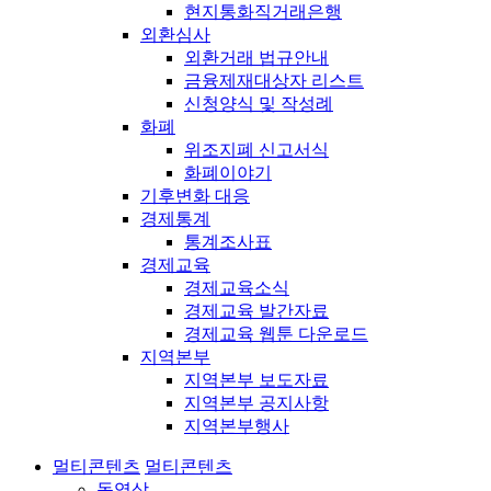
현지통화직거래은행
외환심사
외환거래 법규안내
금융제재대상자 리스트
신청양식 및 작성례
화폐
위조지폐 신고서식
화폐이야기
기후변화 대응
경제통계
통계조사표
경제교육
경제교육소식
경제교육 발간자료
경제교육 웹툰 다운로드
지역본부
지역본부 보도자료
지역본부 공지사항
지역본부행사
멀티콘텐츠
멀티콘텐츠
동영상