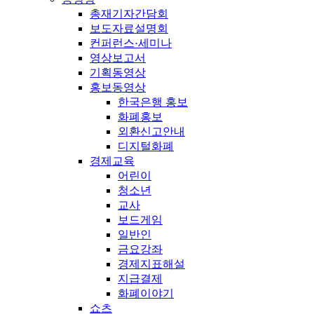
총재기자간담회
보도자료설명회
컨퍼런스·세미나
영상보고서
기획동영상
홍보동영상
한국은행 홍보
화폐홍보
외환신고안내
디지털화폐
경제교육
어린이
청소년
교사
보드게임
일반인
금요강좌
경제지표해설
지급결제
화폐이야기
쇼츠