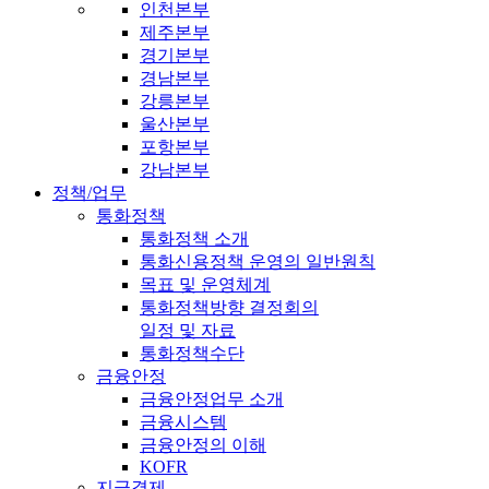
인천본부
제주본부
경기본부
경남본부
강릉본부
울산본부
포항본부
강남본부
정책/업무
통화정책
통화정책 소개
통화신용정책 운영의 일반원칙
목표 및 운영체계
통화정책방향 결정회의
일정 및 자료
통화정책수단
금융안정
금융안정업무 소개
금융시스템
금융안정의 이해
KOFR
지급결제