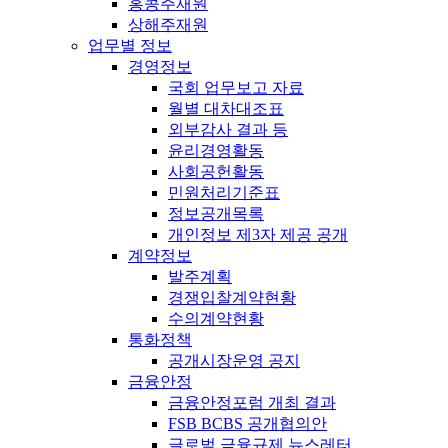
홍콩주재원
상해주재원
업무별 정보
경영정보
국회 업무보고 자료
월별 대차대조표
외부감사 결과 등
윤리경영활동
사회공헌활동
민원처리기준표
정보공개목록
개인정보 제3자 제공 공개
계약정보
발주계획
경쟁입찰계약현황
수의계약현황
통화정책
공개시장운영 공지
금융안정
금융안정포럼 개최 결과
FSB BCBS 공개협의안
글로벌 금융규제 뉴스레터