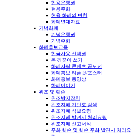
현용은행권
현용주화
현용 화폐의 변천
화폐연대자료
기념화폐
기념은행권
기념주화
화폐홍보교육
현금사용 선택권
돈 깨끗이 쓰기
화폐사랑 콘텐츠 공모전
화폐홍보 리플릿/포스터
화폐홍보 동영상
화폐이야기
위조 및 훼손
위조방지장치
위조지폐 기번호 검색
위조지폐 식별요령
위조지폐 발견시 처리요령
위조지폐 신고서식
주화 훼손 및 훼손 주화 발견시 처리요