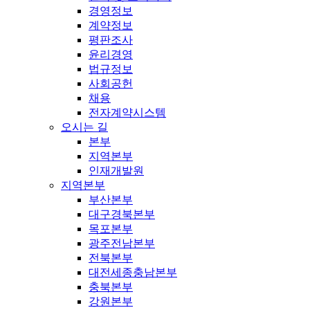
경영정보
계약정보
평판조사
윤리경영
법규정보
사회공헌
채용
전자계약시스템
오시는 길
본부
지역본부
인재개발원
지역본부
부산본부
대구경북본부
목포본부
광주전남본부
전북본부
대전세종충남본부
충북본부
강원본부