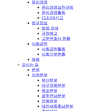
윤리경영
윤리경영실천규범
윤리경영활동
CLEAN신고
법규정보
법령 검색
규정예고
고문변호사 현황
사회공헌
사회공헌활동
사회기부현황
채용
오시는 길
본부
지역본부
부산본부
대구경북본부
목포본부
광주전남본부
전북본부
대전세종충남본부