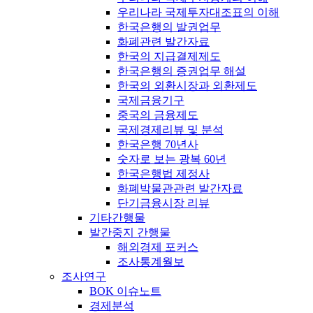
우리나라 국제투자대조표의 이해
한국은행의 발권업무
화폐관련 발간자료
한국의 지급결제제도
한국은행의 증권업무 해설
한국의 외환시장과 외환제도
국제금융기구
중국의 금융제도
국제경제리뷰 및 분석
한국은행 70년사
숫자로 보는 광복 60년
한국은행법 제정사
화폐박물관관련 발간자료
단기금융시장 리뷰
기타간행물
발간중지 간행물
해외경제 포커스
조사통계월보
조사연구
BOK 이슈노트
경제분석