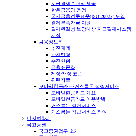
지급결제수단의 제공
한은금융망 운영
국제금융전문표준(ISO 20022) 도입
결제부족자금 지원
결제완결성 보장대상 지급결제시스템
지정
금융정보화
추진체계
관계법령
추진현황
금융표준화
제정/개정 표준
관련자료
모바일현금카드·거스름돈 적립서비스
모바일현금카드 개요
모바일현금카드 이용방법
거스름돈 적립서비스
거스름돈 적립서비스 참여
디지털화폐
국고증권
국고증권업무 소개