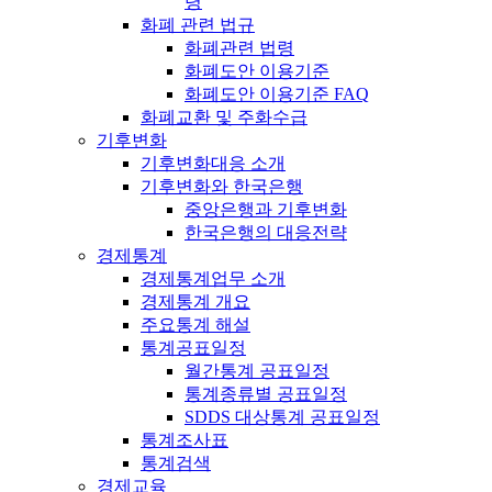
령
화폐 관련 법규
화폐관련 법령
화폐도안 이용기준
화폐도안 이용기준 FAQ
화폐교환 및 주화수급
기후변화
기후변화대응 소개
기후변화와 한국은행
중앙은행과 기후변화
한국은행의 대응전략
경제통계
경제통계업무 소개
경제통계 개요
주요통계 해설
통계공표일정
월간통계 공표일정
통계종류별 공표일정
SDDS 대상통계 공표일정
통계조사표
통계검색
경제교육