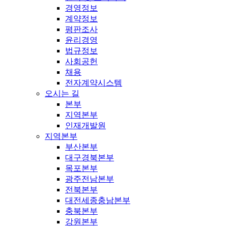
경영정보
계약정보
평판조사
윤리경영
법규정보
사회공헌
채용
전자계약시스템
오시는 길
본부
지역본부
인재개발원
지역본부
부산본부
대구경북본부
목포본부
광주전남본부
전북본부
대전세종충남본부
충북본부
강원본부