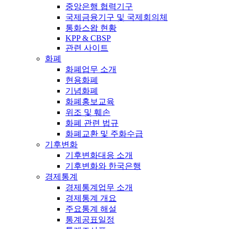
중앙은행 협력기구
국제금융기구 및 국제회의체
통화스왑 현황
KPP & CBSP
관련 사이트
화폐
화폐업무 소개
현용화폐
기념화폐
화폐홍보교육
위조 및 훼손
화폐 관련 법규
화폐교환 및 주화수급
기후변화
기후변화대응 소개
기후변화와 한국은행
경제통계
경제통계업무 소개
경제통계 개요
주요통계 해설
통계공표일정