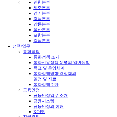
인천본부
제주본부
경기본부
경남본부
강릉본부
울산본부
포항본부
강남본부
정책/업무
통화정책
통화정책 소개
통화신용정책 운영의 일반원칙
목표 및 운영체계
통화정책방향 결정회의
일정 및 자료
통화정책수단
금융안정
금융안정업무 소개
금융시스템
금융안정의 이해
KOFR
지급결제