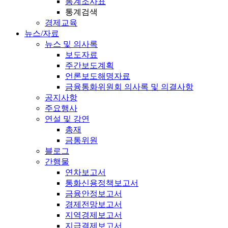
통계조사표
통계검색
경제교육
뉴스/자료
뉴스 및 의사록
보도자료
주간보도계획
언론보도해명자료
금융통화위원회 의사록 및 의결사항
공지사항
주요행사
연설 및 강연
총재
금통위원
블로그
간행물
연차보고서
통화신용정책보고서
금융안정보고서
경제전망보고서
지역경제보고서
지급결제보고서