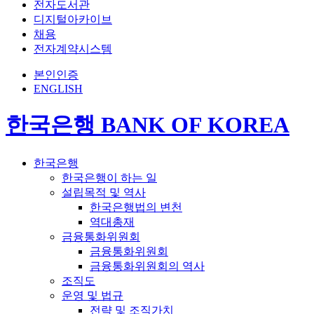
전자도서관
디지털아카이브
채용
전자계약시스템
본인인증
ENGLISH
한국은행 BANK OF KOREA
한국은행
한국은행이 하는 일
설립목적 및 역사
한국은행법의 변천
역대총재
금융통화위원회
금융통화위원회
금융통화위원회의 역사
조직도
운영 및 법규
전략 및 조직가치