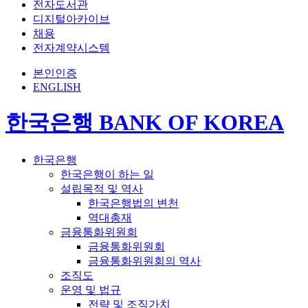
전자도서관
디지털아카이브
채용
전자계약시스템
본인인증
ENGLISH
한국은행 BANK OF KOREA
한국은행
한국은행이 하는 일
설립목적 및 역사
한국은행법의 변천
역대총재
금융통화위원회
금융통화위원회
금융통화위원회의 역사
조직도
운영 및 법규
전략 및 조직가치