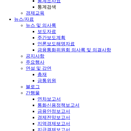
통계조사표
통계검색
경제교육
뉴스/자료
뉴스 및 의사록
보도자료
주간보도계획
언론보도해명자료
금융통화위원회 의사록 및 의결사항
공지사항
주요행사
연설 및 강연
총재
금통위원
블로그
간행물
연차보고서
통화신용정책보고서
금융안정보고서
경제전망보고서
지역경제보고서
지급결제보고서