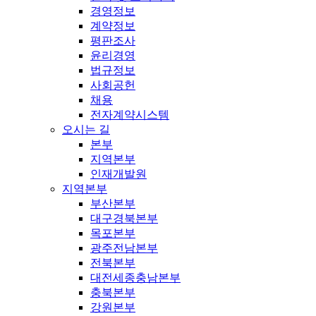
경영정보
계약정보
평판조사
윤리경영
법규정보
사회공헌
채용
전자계약시스템
오시는 길
본부
지역본부
인재개발원
지역본부
부산본부
대구경북본부
목포본부
광주전남본부
전북본부
대전세종충남본부
충북본부
강원본부