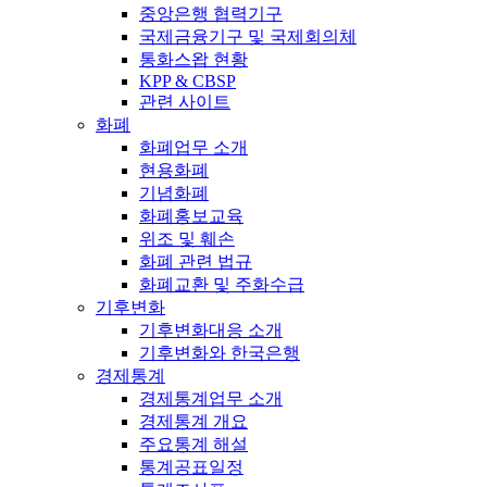
중앙은행 협력기구
국제금융기구 및 국제회의체
통화스왑 현황
KPP & CBSP
관련 사이트
화폐
화폐업무 소개
현용화폐
기념화폐
화폐홍보교육
위조 및 훼손
화폐 관련 법규
화폐교환 및 주화수급
기후변화
기후변화대응 소개
기후변화와 한국은행
경제통계
경제통계업무 소개
경제통계 개요
주요통계 해설
통계공표일정