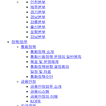
인천본부
제주본부
경기본부
경남본부
강릉본부
울산본부
포항본부
강남본부
정책/업무
통화정책
통화정책 소개
통화신용정책 운영의 일반원칙
목표 및 운영체계
통화정책방향 결정회의
일정 및 자료
통화정책수단
금융안정
금융안정업무 소개
금융시스템
금융안정의 이해
KOFR
지급결제