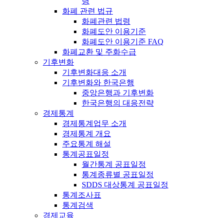
령
화폐 관련 법규
화폐관련 법령
화폐도안 이용기준
화폐도안 이용기준 FAQ
화폐교환 및 주화수급
기후변화
기후변화대응 소개
기후변화와 한국은행
중앙은행과 기후변화
한국은행의 대응전략
경제통계
경제통계업무 소개
경제통계 개요
주요통계 해설
통계공표일정
월간통계 공표일정
통계종류별 공표일정
SDDS 대상통계 공표일정
통계조사표
통계검색
경제교육