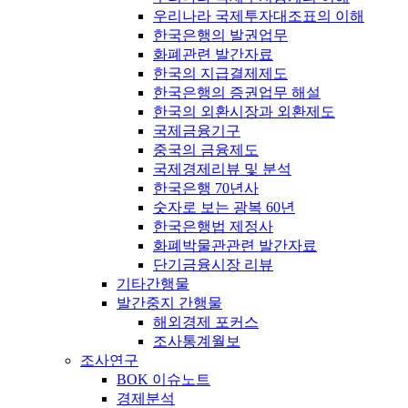
우리나라 국제투자대조표의 이해
한국은행의 발권업무
화폐관련 발간자료
한국의 지급결제제도
한국은행의 증권업무 해설
한국의 외환시장과 외환제도
국제금융기구
중국의 금융제도
국제경제리뷰 및 분석
한국은행 70년사
숫자로 보는 광복 60년
한국은행법 제정사
화폐박물관관련 발간자료
단기금융시장 리뷰
기타간행물
발간중지 간행물
해외경제 포커스
조사통계월보
조사연구
BOK 이슈노트
경제분석