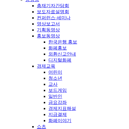
총재기자간담회
보도자료설명회
컨퍼런스·세미나
영상보고서
기획동영상
홍보동영상
한국은행 홍보
화폐홍보
외환신고안내
디지털화폐
경제교육
어린이
청소년
교사
보드게임
일반인
금요강좌
경제지표해설
지급결제
화폐이야기
쇼츠