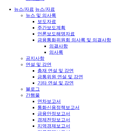
뉴스/자료
뉴스/자료
뉴스 및 의사록
보도자료
주간보도계획
언론보도해명자료
금융통화위원회 의사록 및 의결사항
의결사항
의사록
공지사항
연설 및 강연
총재 연설 및 강연
금통위원 연설 및 강연
기타 연설 및 강연
블로그
간행물
연차보고서
통화신용정책보고서
금융안정보고서
경제전망보고서
지역경제보고서