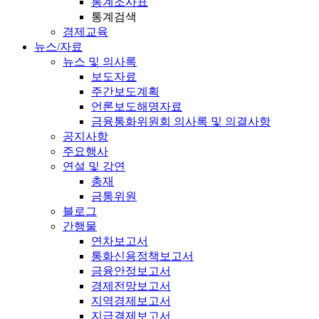
통계조사표
통계검색
경제교육
뉴스/자료
뉴스 및 의사록
보도자료
주간보도계획
언론보도해명자료
금융통화위원회 의사록 및 의결사항
공지사항
주요행사
연설 및 강연
총재
금통위원
블로그
간행물
연차보고서
통화신용정책보고서
금융안정보고서
경제전망보고서
지역경제보고서
지급결제보고서