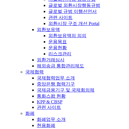
글로벌 외환시장행동규범
글로벌 규범 이행선언서
관련 사이트
외환시장 구조 개선 Portal
외환보유액
외환보유액의 의의
운용목표
운용현황
리스크관리
외환거래심사
해외송금 통합관리제도
국제협력
국제협력업무 소개
중앙은행 협력기구
국제금융기구 및 국제회의체
통화스왑 현황
KPP & CBSP
관련 사이트
화폐
화폐업무 소개
현용화폐