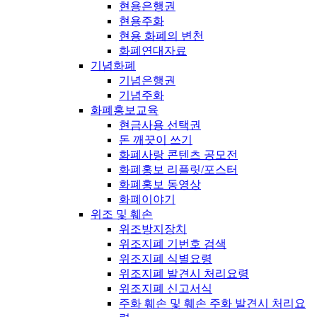
현용은행권
현용주화
현용 화폐의 변천
화폐연대자료
기념화폐
기념은행권
기념주화
화폐홍보교육
현금사용 선택권
돈 깨끗이 쓰기
화폐사랑 콘텐츠 공모전
화폐홍보 리플릿/포스터
화폐홍보 동영상
화폐이야기
위조 및 훼손
위조방지장치
위조지폐 기번호 검색
위조지폐 식별요령
위조지폐 발견시 처리요령
위조지폐 신고서식
주화 훼손 및 훼손 주화 발견시 처리요