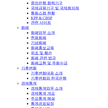
중앙은행 협력기구
국제금융기구 및 국제회의체
통화스왑 현황
KPP & CBSP
관련 사이트
화폐
화폐업무 소개
현용화폐
기념화폐
화폐홍보교육
위조 및 훼손
화폐 관련 법규
화폐교환 및 주화수급
기후변화
기후변화대응 소개
기후변화와 한국은행
경제통계
경제통계업무 소개
경제통계 개요
주요통계 해설
통계공표일정