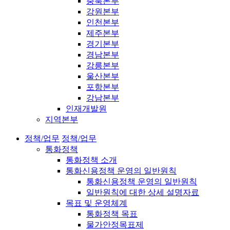
충북본부
강원본부
인천본부
제주본부
경기본부
경남본부
강릉본부
울산본부
포항본부
강남본부
인재개발원
지역본부
정책/업무
정책/업무
통화정책
통화정책 소개
통화신용정책 운영의 일반원칙
통화신용정책 운영의 일반원칙
일반원칙에 대한 상세 설명자료
목표 및 운영체계
통화정책 목표
물가안정목표제