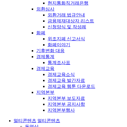
현지통화직거래은행
외환심사
외환거래 법규안내
금융제재대상자 리스트
신청양식 및 작성례
화폐
위조지폐 신고서식
화폐이야기
기후변화 대응
경제통계
통계조사표
경제교육
경제교육소식
경제교육 발간자료
경제교육 웹툰 다운로드
지역본부
지역본부 보도자료
지역본부 공지사항
지역본부행사
멀티콘텐츠
멀티콘텐츠
동영상