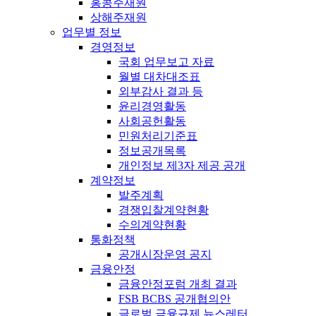
홍콩주재원
상해주재원
업무별 정보
경영정보
국회 업무보고 자료
월별 대차대조표
외부감사 결과 등
윤리경영활동
사회공헌활동
민원처리기준표
정보공개목록
개인정보 제3자 제공 공개
계약정보
발주계획
경쟁입찰계약현황
수의계약현황
통화정책
공개시장운영 공지
금융안정
금융안정포럼 개최 결과
FSB BCBS 공개협의안
글로벌 금융규제 뉴스레터