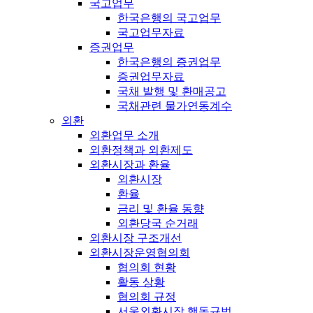
국고업무
한국은행의 국고업무
국고업무자료
증권업무
한국은행의 증권업무
증권업무자료
국채 발행 및 환매공고
국채관련 물가연동계수
외환
외환업무 소개
외환정책과 외환제도
외환시장과 환율
외환시장
환율
금리 및 환율 동향
외환당국 순거래
외환시장 구조개선
외환시장운영협의회
협의회 현황
활동 상황
협의회 규정
서울외환시장 행동규범