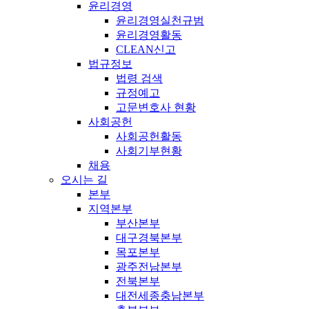
윤리경영
윤리경영실천규범
윤리경영활동
CLEAN신고
법규정보
법령 검색
규정예고
고문변호사 현황
사회공헌
사회공헌활동
사회기부현황
채용
오시는 길
본부
지역본부
부산본부
대구경북본부
목포본부
광주전남본부
전북본부
대전세종충남본부