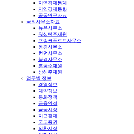
지역경제통계
지역경제동향
공동연구자료
국외사무소자료
뉴욕사무소
워싱턴주재원
프랑크푸르트사무소
동경사무소
런던사무소
북경사무소
홍콩주재원
상해주재원
업무별 정보
경영정보
계약정보
통화정책
금융안정
금융시장
지급결제
국고증권
외환시장