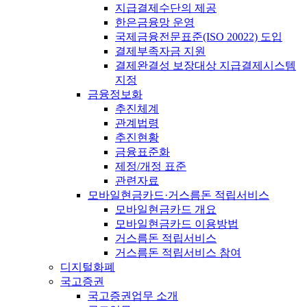
지급결제수단의 제공
한은금융망 운영
국제금융전문표준(ISO 20022) 도입
결제부족자금 지원
결제완결성 보장대상 지급결제시스템
지정
금융정보화
추진체계
관계법령
추진현황
금융표준화
제정/개정 표준
관련자료
모바일현금카드·거스름돈 적립서비스
모바일현금카드 개요
모바일현금카드 이용방법
거스름돈 적립서비스
거스름돈 적립서비스 참여
디지털화폐
국고증권
국고증권업무 소개