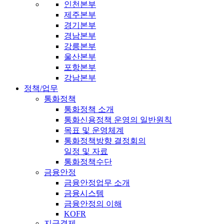
인천본부
제주본부
경기본부
경남본부
강릉본부
울산본부
포항본부
강남본부
정책/업무
통화정책
통화정책 소개
통화신용정책 운영의 일반원칙
목표 및 운영체계
통화정책방향 결정회의
일정 및 자료
통화정책수단
금융안정
금융안정업무 소개
금융시스템
금융안정의 이해
KOFR
지급결제