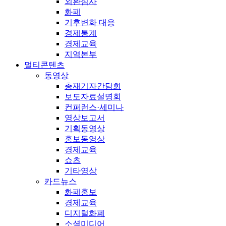
외환심사
화폐
기후변화 대응
경제통계
경제교육
지역본부
멀티콘텐츠
동영상
총재기자간담회
보도자료설명회
컨퍼런스·세미나
영상보고서
기획동영상
홍보동영상
경제교육
쇼츠
기타영상
카드뉴스
화폐홍보
경제교육
디지털화폐
소셜미디어