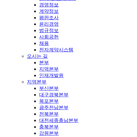
경영정보
계약정보
평판조사
윤리경영
법규정보
사회공헌
채용
전자계약시스템
오시는 길
본부
지역본부
인재개발원
지역본부
부산본부
대구경북본부
목포본부
광주전남본부
전북본부
대전세종충남본부
충북본부
강원본부