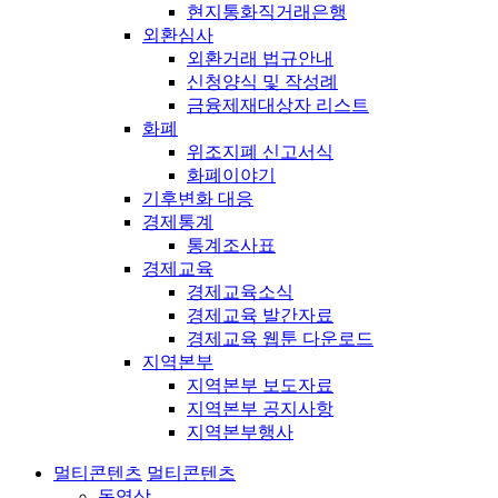
현지통화직거래은행
외환심사
외환거래 법규안내
신청양식 및 작성례
금융제재대상자 리스트
화폐
위조지폐 신고서식
화폐이야기
기후변화 대응
경제통계
통계조사표
경제교육
경제교육소식
경제교육 발간자료
경제교육 웹툰 다운로드
지역본부
지역본부 보도자료
지역본부 공지사항
지역본부행사
멀티콘텐츠
멀티콘텐츠
동영상