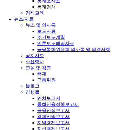
통계조사표
통계검색
경제교육
뉴스/자료
뉴스 및 의사록
보도자료
주간보도계획
언론보도해명자료
금융통화위원회 의사록 및 의결사항
공지사항
주요행사
연설 및 강연
총재
금통위원
블로그
간행물
연차보고서
통화신용정책보고서
금융안정보고서
경제전망보고서
지역경제보고서
지급결제보고서