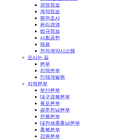
경영정보
계약정보
평판조사
윤리경영
법규정보
사회공헌
채용
전자계약시스템
오시는 길
본부
지역본부
인재개발원
지역본부
부산본부
대구경북본부
목포본부
광주전남본부
전북본부
대전세종충남본부
충북본부
강원본부