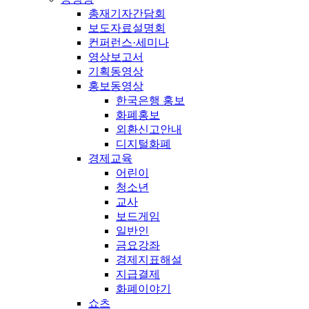
총재기자간담회
보도자료설명회
컨퍼런스·세미나
영상보고서
기획동영상
홍보동영상
한국은행 홍보
화폐홍보
외환신고안내
디지털화폐
경제교육
어린이
청소년
교사
보드게임
일반인
금요강좌
경제지표해설
지급결제
화폐이야기
쇼츠