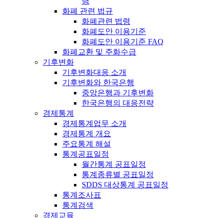
령
화폐 관련 법규
화폐관련 법령
화폐도안 이용기준
화폐도안 이용기준 FAQ
화폐교환 및 주화수급
기후변화
기후변화대응 소개
기후변화와 한국은행
중앙은행과 기후변화
한국은행의 대응전략
경제통계
경제통계업무 소개
경제통계 개요
주요통계 해설
통계공표일정
월간통계 공표일정
통계종류별 공표일정
SDDS 대상통계 공표일정
통계조사표
통계검색
경제교육