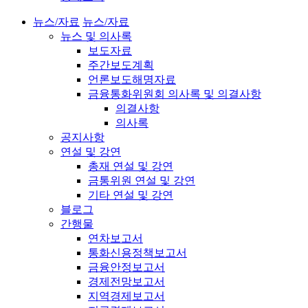
뉴스/자료
뉴스/자료
뉴스 및 의사록
보도자료
주간보도계획
언론보도해명자료
금융통화위원회 의사록 및 의결사항
의결사항
의사록
공지사항
연설 및 강연
총재 연설 및 강연
금통위원 연설 및 강연
기타 연설 및 강연
블로그
간행물
연차보고서
통화신용정책보고서
금융안정보고서
경제전망보고서
지역경제보고서