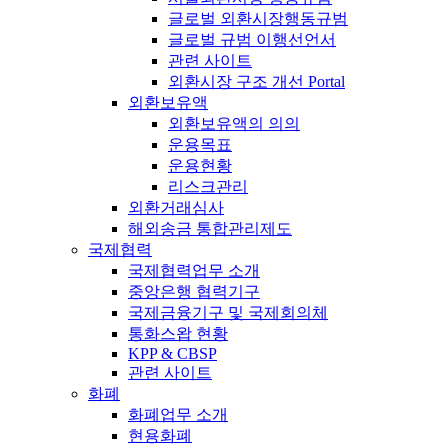
글로벌 외환시장행동규범
글로벌 규범 이행선언서
관련 사이트
외환시장 구조 개선 Portal
외환보유액
외환보유액의 의의
운용목표
운용현황
리스크관리
외환거래심사
해외송금 통합관리제도
국제협력
국제협력업무 소개
중앙은행 협력기구
국제금융기구 및 국제회의체
통화스왑 현황
KPP & CBSP
관련 사이트
화폐
화폐업무 소개
현용화폐