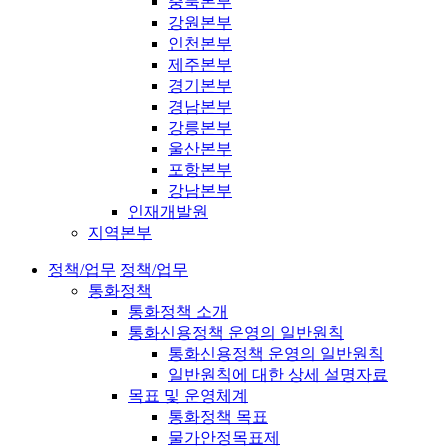
충북본부
강원본부
인천본부
제주본부
경기본부
경남본부
강릉본부
울산본부
포항본부
강남본부
인재개발원
지역본부
정책/업무
정책/업무
통화정책
통화정책 소개
통화신용정책 운영의 일반원칙
통화신용정책 운영의 일반원칙
일반원칙에 대한 상세 설명자료
목표 및 운영체계
통화정책 목표
물가안정목표제