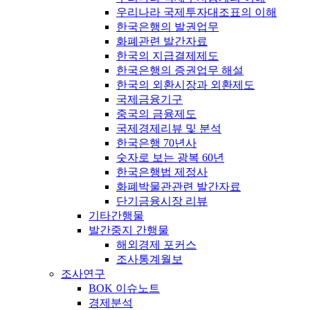
우리나라 국제투자대조표의 이해
한국은행의 발권업무
화폐관련 발간자료
한국의 지급결제제도
한국은행의 증권업무 해설
한국의 외환시장과 외환제도
국제금융기구
중국의 금융제도
국제경제리뷰 및 분석
한국은행 70년사
숫자로 보는 광복 60년
한국은행법 제정사
화폐박물관관련 발간자료
단기금융시장 리뷰
기타간행물
발간중지 간행물
해외경제 포커스
조사통계월보
조사연구
BOK 이슈노트
경제분석