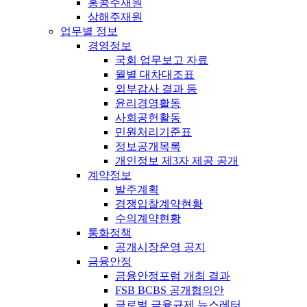
홍콩주재원
상해주재원
업무별 정보
경영정보
국회 업무보고 자료
월별 대차대조표
외부감사 결과 등
윤리경영활동
사회공헌활동
민원처리기준표
정보공개목록
개인정보 제3자 제공 공개
계약정보
발주계획
경쟁입찰계약현황
수의계약현황
통화정책
공개시장운영 공지
금융안정
금융안정포럼 개최 결과
FSB BCBS 공개협의안
글로벌 금융규제 뉴스레터