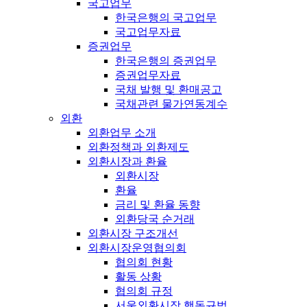
국고업무
한국은행의 국고업무
국고업무자료
증권업무
한국은행의 증권업무
증권업무자료
국채 발행 및 환매공고
국채관련 물가연동계수
외환
외환업무 소개
외환정책과 외환제도
외환시장과 환율
외환시장
환율
금리 및 환율 동향
외환당국 순거래
외환시장 구조개선
외환시장운영협의회
협의회 현황
활동 상황
협의회 규정
서울외환시장 행동규범