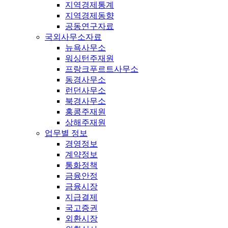
지역경제통계
지역경제동향
공동연구자료
국외사무소자료
뉴욕사무소
워싱턴주재원
프랑크푸르트사무소
동경사무소
런던사무소
북경사무소
홍콩주재원
상해주재원
업무별 정보
경영정보
계약정보
통화정책
금융안정
금융시장
지급결제
국고증권
외환시장