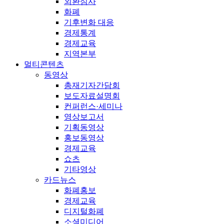
외환심사
화폐
기후변화 대응
경제통계
경제교육
지역본부
멀티콘텐츠
동영상
총재기자간담회
보도자료설명회
컨퍼런스·세미나
영상보고서
기획동영상
홍보동영상
경제교육
쇼츠
기타영상
카드뉴스
화폐홍보
경제교육
디지털화폐
소셜미디어