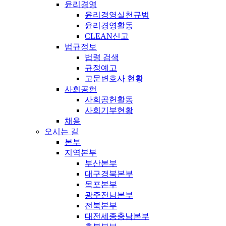
윤리경영
윤리경영실천규범
윤리경영활동
CLEAN신고
법규정보
법령 검색
규정예고
고문변호사 현황
사회공헌
사회공헌활동
사회기부현황
채용
오시는 길
본부
지역본부
부산본부
대구경북본부
목포본부
광주전남본부
전북본부
대전세종충남본부