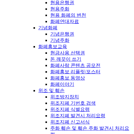
현용은행권
현용주화
현용 화폐의 변천
화폐연대자료
기념화폐
기념은행권
기념주화
화폐홍보교육
현금사용 선택권
돈 깨끗이 쓰기
화폐사랑 콘텐츠 공모전
화폐홍보 리플릿/포스터
화폐홍보 동영상
화폐이야기
위조 및 훼손
위조방지장치
위조지폐 기번호 검색
위조지폐 식별요령
위조지폐 발견시 처리요령
위조지폐 신고서식
주화 훼손 및 훼손 주화 발견시 처리요