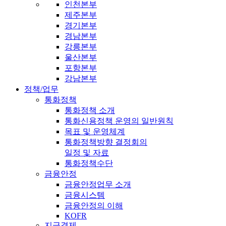
인천본부
제주본부
경기본부
경남본부
강릉본부
울산본부
포항본부
강남본부
정책/업무
통화정책
통화정책 소개
통화신용정책 운영의 일반원칙
목표 및 운영체계
통화정책방향 결정회의
일정 및 자료
통화정책수단
금융안정
금융안정업무 소개
금융시스템
금융안정의 이해
KOFR
지급결제