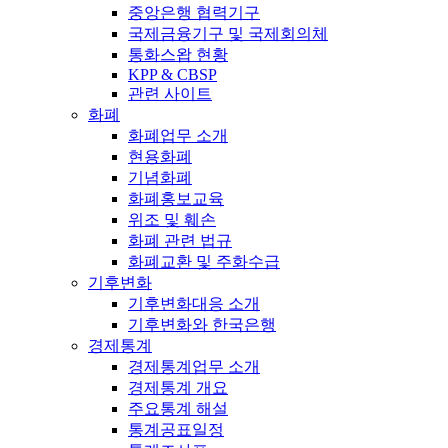
중앙은행 협력기구
국제금융기구 및 국제회의체
통화스왑 현황
KPP & CBSP
관련 사이트
화폐
화폐업무 소개
현용화폐
기념화폐
화폐홍보교육
위조 및 훼손
화폐 관련 법규
화폐교환 및 주화수급
기후변화
기후변화대응 소개
기후변화와 한국은행
경제통계
경제통계업무 소개
경제통계 개요
주요통계 해설
통계공표일정