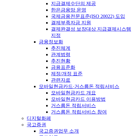
지급결제수단의 제공
한은금융망 운영
국제금융전문표준(ISO 20022) 도입
결제부족자금 지원
결제완결성 보장대상 지급결제시스템
지정
금융정보화
추진체계
관계법령
추진현황
금융표준화
제정/개정 표준
관련자료
모바일현금카드·거스름돈 적립서비스
모바일현금카드 개요
모바일현금카드 이용방법
거스름돈 적립서비스
거스름돈 적립서비스 참여
디지털화폐
국고증권
국고증권업무 소개