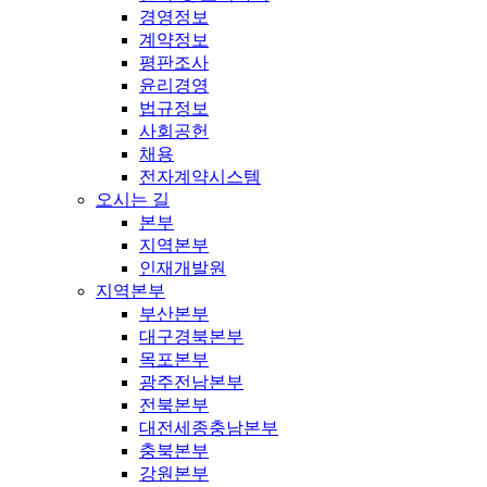
경영정보
계약정보
평판조사
윤리경영
법규정보
사회공헌
채용
전자계약시스템
오시는 길
본부
지역본부
인재개발원
지역본부
부산본부
대구경북본부
목포본부
광주전남본부
전북본부
대전세종충남본부
충북본부
강원본부