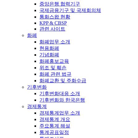
중앙은행 협력기구
국제금융기구 및 국제회의체
통화스왑 현황
KPP & CBSP
관련 사이트
화폐
화폐업무 소개
현용화폐
기념화폐
화폐홍보교육
위조 및 훼손
화폐 관련 법규
화폐교환 및 주화수급
기후변화
기후변화대응 소개
기후변화와 한국은행
경제통계
경제통계업무 소개
경제통계 개요
주요통계 해설
통계공표일정