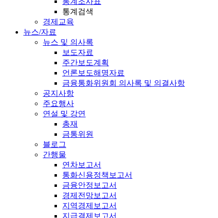
통계조사표
통계검색
경제교육
뉴스/자료
뉴스 및 의사록
보도자료
주간보도계획
언론보도해명자료
금융통화위원회 의사록 및 의결사항
공지사항
주요행사
연설 및 강연
총재
금통위원
블로그
간행물
연차보고서
통화신용정책보고서
금융안정보고서
경제전망보고서
지역경제보고서
지급결제보고서