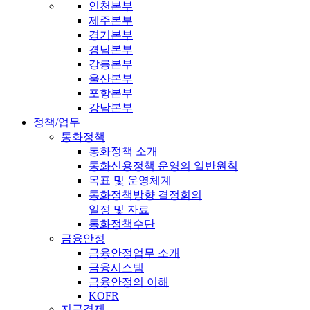
인천본부
제주본부
경기본부
경남본부
강릉본부
울산본부
포항본부
강남본부
정책/업무
통화정책
통화정책 소개
통화신용정책 운영의 일반원칙
목표 및 운영체계
통화정책방향 결정회의
일정 및 자료
통화정책수단
금융안정
금융안정업무 소개
금융시스템
금융안정의 이해
KOFR
지급결제