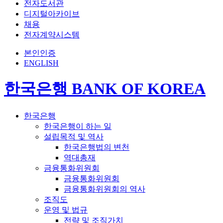
전자도서관
디지털아카이브
채용
전자계약시스템
본인인증
ENGLISH
한국은행 BANK OF KOREA
한국은행
한국은행이 하는 일
설립목적 및 역사
한국은행법의 변천
역대총재
금융통화위원회
금융통화위원회
금융통화위원회의 역사
조직도
운영 및 법규
전략 및 조직가치