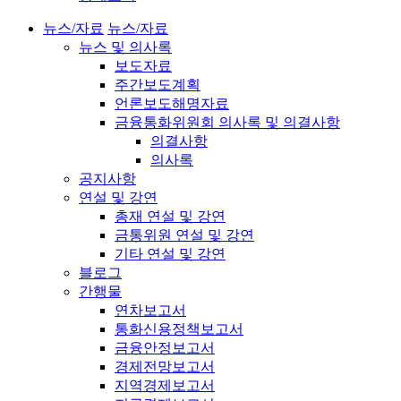
뉴스/자료
뉴스/자료
뉴스 및 의사록
보도자료
주간보도계획
언론보도해명자료
금융통화위원회 의사록 및 의결사항
의결사항
의사록
공지사항
연설 및 강연
총재 연설 및 강연
금통위원 연설 및 강연
기타 연설 및 강연
블로그
간행물
연차보고서
통화신용정책보고서
금융안정보고서
경제전망보고서
지역경제보고서