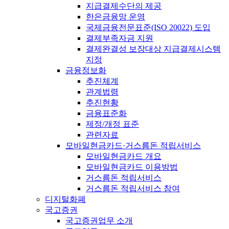
지급결제수단의 제공
한은금융망 운영
국제금융전문표준(ISO 20022) 도입
결제부족자금 지원
결제완결성 보장대상 지급결제시스템
지정
금융정보화
추진체계
관계법령
추진현황
금융표준화
제정/개정 표준
관련자료
모바일현금카드·거스름돈 적립서비스
모바일현금카드 개요
모바일현금카드 이용방법
거스름돈 적립서비스
거스름돈 적립서비스 참여
디지털화폐
국고증권
국고증권업무 소개