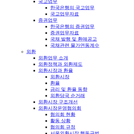
국고업무
한국은행의 국고업무
국고업무자료
증권업무
한국은행의 증권업무
증권업무자료
국채 발행 및 환매공고
국채관련 물가연동계수
외환
외환업무 소개
외환정책과 외환제도
외환시장과 환율
외환시장
환율
금리 및 환율 동향
외환당국 순거래
외환시장 구조개선
외환시장운영협의회
협의회 현황
활동 상황
협의회 규정
서울외환시장 행동규범