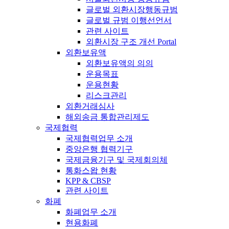
글로벌 외환시장행동규범
글로벌 규범 이행선언서
관련 사이트
외환시장 구조 개선 Portal
외환보유액
외환보유액의 의의
운용목표
운용현황
리스크관리
외환거래심사
해외송금 통합관리제도
국제협력
국제협력업무 소개
중앙은행 협력기구
국제금융기구 및 국제회의체
통화스왑 현황
KPP & CBSP
관련 사이트
화폐
화폐업무 소개
현용화폐