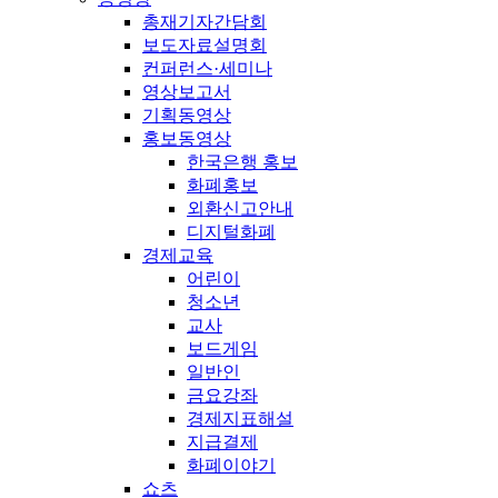
총재기자간담회
보도자료설명회
컨퍼런스·세미나
영상보고서
기획동영상
홍보동영상
한국은행 홍보
화폐홍보
외환신고안내
디지털화폐
경제교육
어린이
청소년
교사
보드게임
일반인
금요강좌
경제지표해설
지급결제
화폐이야기
쇼츠