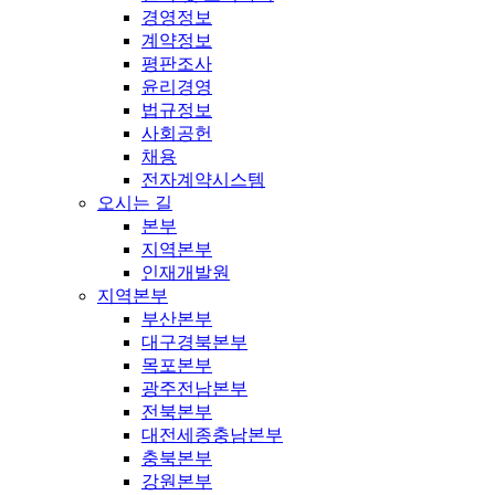
경영정보
계약정보
평판조사
윤리경영
법규정보
사회공헌
채용
전자계약시스템
오시는 길
본부
지역본부
인재개발원
지역본부
부산본부
대구경북본부
목포본부
광주전남본부
전북본부
대전세종충남본부
충북본부
강원본부