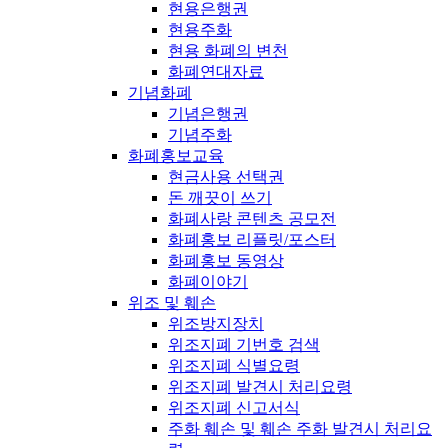
현용은행권
현용주화
현용 화폐의 변천
화폐연대자료
기념화폐
기념은행권
기념주화
화폐홍보교육
현금사용 선택권
돈 깨끗이 쓰기
화폐사랑 콘텐츠 공모전
화폐홍보 리플릿/포스터
화폐홍보 동영상
화폐이야기
위조 및 훼손
위조방지장치
위조지폐 기번호 검색
위조지폐 식별요령
위조지폐 발견시 처리요령
위조지폐 신고서식
주화 훼손 및 훼손 주화 발견시 처리요