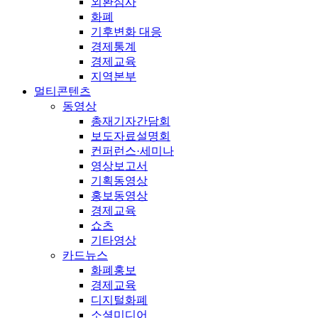
외환심사
화폐
기후변화 대응
경제통계
경제교육
지역본부
멀티콘텐츠
동영상
총재기자간담회
보도자료설명회
컨퍼런스·세미나
영상보고서
기획동영상
홍보동영상
경제교육
쇼츠
기타영상
카드뉴스
화폐홍보
경제교육
디지털화폐
소셜미디어