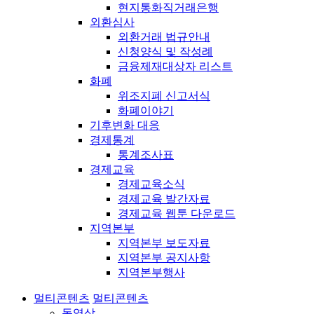
현지통화직거래은행
외환심사
외환거래 법규안내
신청양식 및 작성례
금융제재대상자 리스트
화폐
위조지폐 신고서식
화폐이야기
기후변화 대응
경제통계
통계조사표
경제교육
경제교육소식
경제교육 발간자료
경제교육 웹툰 다운로드
지역본부
지역본부 보도자료
지역본부 공지사항
지역본부행사
멀티콘텐츠
멀티콘텐츠
동영상