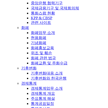
중앙은행 협력기구
국제금융기구 및 국제회의체
통화스왑 현황
KPP & CBSP
관련 사이트
화폐
화폐업무 소개
현용화폐
기념화폐
화폐홍보교육
위조 및 훼손
화폐 관련 법규
화폐교환 및 주화수급
기후변화
기후변화대응 소개
기후변화와 한국은행
경제통계
경제통계업무 소개
경제통계 개요
주요통계 해설
통계공표일정