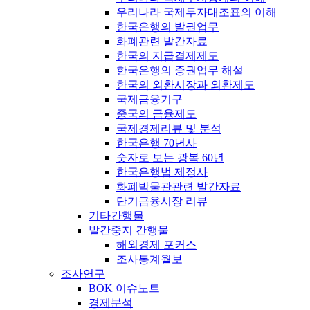
우리나라 국제투자대조표의 이해
한국은행의 발권업무
화폐관련 발간자료
한국의 지급결제제도
한국은행의 증권업무 해설
한국의 외환시장과 외환제도
국제금융기구
중국의 금융제도
국제경제리뷰 및 분석
한국은행 70년사
숫자로 보는 광복 60년
한국은행법 제정사
화폐박물관관련 발간자료
단기금융시장 리뷰
기타간행물
발간중지 간행물
해외경제 포커스
조사통계월보
조사연구
BOK 이슈노트
경제분석