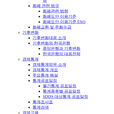
령
화폐 관련 법규
화폐관련 법령
화폐도안 이용기준
화폐도안 이용기준 FAQ
화폐교환 및 주화수급
기후변화
기후변화대응 소개
기후변화와 한국은행
중앙은행과 기후변화
한국은행의 대응전략
경제통계
경제통계업무 소개
경제통계 개요
주요통계 해설
통계공표일정
월간통계 공표일정
통계종류별 공표일정
SDDS 대상통계 공표일정
통계조사표
통계검색
경제교육