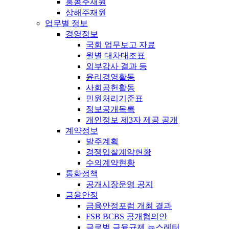
홍콩주재원
상해주재원
업무별 정보
경영정보
국회 업무보고 자료
월별 대차대조표
외부감사 결과 등
윤리경영활동
사회공헌활동
민원처리기준표
정보공개목록
개인정보 제3자 제공 공개
계약정보
발주계획
경쟁입찰계약현황
수의계약현황
통화정책
공개시장운영 공지
금융안정
금융안정포럼 개최 결과
FSB BCBS 공개협의안
글로벌 금융규제 뉴스레터