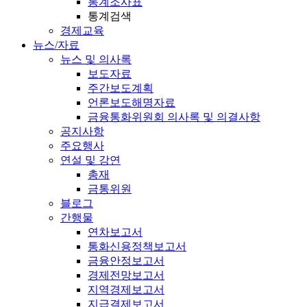
통계조사표
통계검색
경제교육
뉴스/자료
뉴스 및 의사록
보도자료
주간보도계획
언론보도해명자료
금융통화위원회 의사록 및 의결사항
공지사항
주요행사
연설 및 강연
총재
금통위원
블로그
간행물
연차보고서
통화신용정책보고서
금융안정보고서
경제전망보고서
지역경제보고서
지급결제보고서