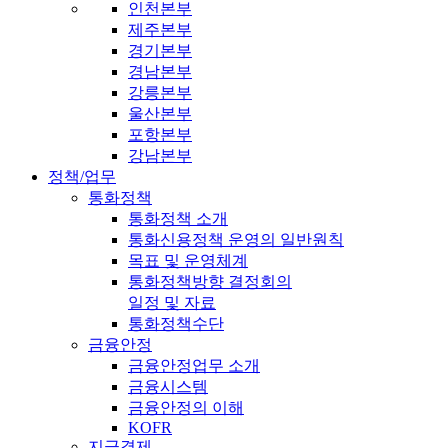
인천본부
제주본부
경기본부
경남본부
강릉본부
울산본부
포항본부
강남본부
정책/업무
통화정책
통화정책 소개
통화신용정책 운영의 일반원칙
목표 및 운영체계
통화정책방향 결정회의
일정 및 자료
통화정책수단
금융안정
금융안정업무 소개
금융시스템
금융안정의 이해
KOFR
지급결제