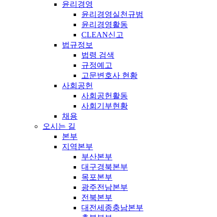
윤리경영
윤리경영실천규범
윤리경영활동
CLEAN신고
법규정보
법령 검색
규정예고
고문변호사 현황
사회공헌
사회공헌활동
사회기부현황
채용
오시는 길
본부
지역본부
부산본부
대구경북본부
목포본부
광주전남본부
전북본부
대전세종충남본부