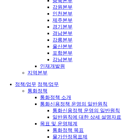
충북본부
강원본부
인천본부
제주본부
경기본부
경남본부
강릉본부
울산본부
포항본부
강남본부
인재개발원
지역본부
정책/업무
정책/업무
통화정책
통화정책 소개
통화신용정책 운영의 일반원칙
통화신용정책 운영의 일반원칙
일반원칙에 대한 상세 설명자료
목표 및 운영체계
통화정책 목표
물가안정목표제