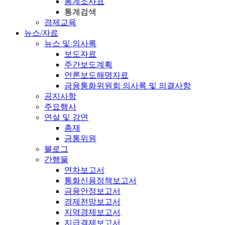
통계조사표
통계검색
경제교육
뉴스/자료
뉴스 및 의사록
보도자료
주간보도계획
언론보도해명자료
금융통화위원회 의사록 및 의결사항
공지사항
주요행사
연설 및 강연
총재
금통위원
블로그
간행물
연차보고서
통화신용정책보고서
금융안정보고서
경제전망보고서
지역경제보고서
지급결제보고서