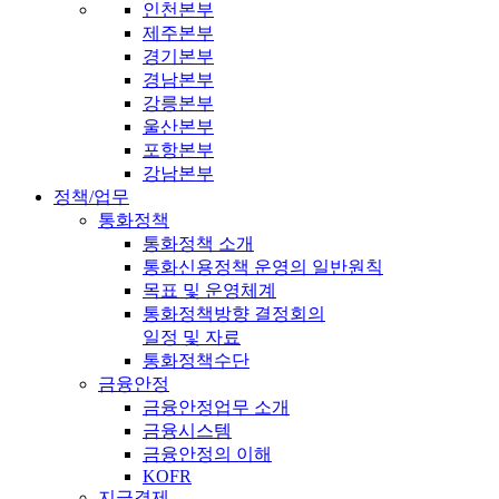
인천본부
제주본부
경기본부
경남본부
강릉본부
울산본부
포항본부
강남본부
정책/업무
통화정책
통화정책 소개
통화신용정책 운영의 일반원칙
목표 및 운영체계
통화정책방향 결정회의
일정 및 자료
통화정책수단
금융안정
금융안정업무 소개
금융시스템
금융안정의 이해
KOFR
지급결제