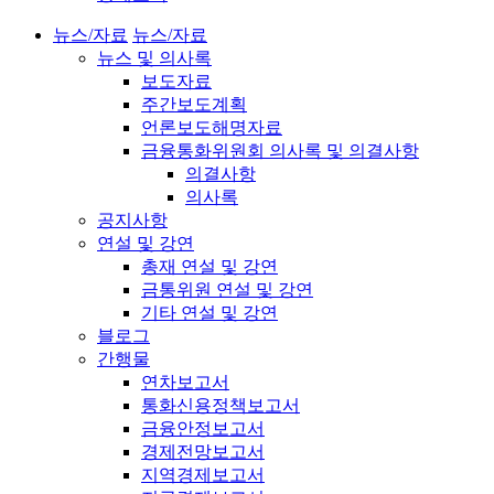
뉴스/자료
뉴스/자료
뉴스 및 의사록
보도자료
주간보도계획
언론보도해명자료
금융통화위원회 의사록 및 의결사항
의결사항
의사록
공지사항
연설 및 강연
총재 연설 및 강연
금통위원 연설 및 강연
기타 연설 및 강연
블로그
간행물
연차보고서
통화신용정책보고서
금융안정보고서
경제전망보고서
지역경제보고서