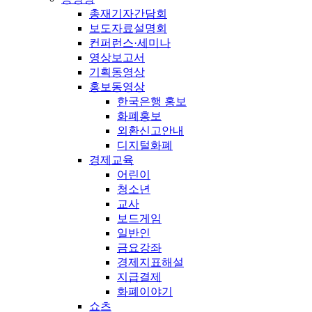
총재기자간담회
보도자료설명회
컨퍼런스·세미나
영상보고서
기획동영상
홍보동영상
한국은행 홍보
화폐홍보
외환신고안내
디지털화폐
경제교육
어린이
청소년
교사
보드게임
일반인
금요강좌
경제지표해설
지급결제
화폐이야기
쇼츠