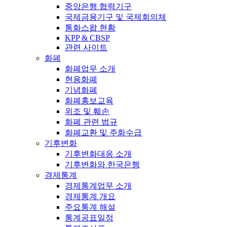
중앙은행 협력기구
국제금융기구 및 국제회의체
통화스왑 현황
KPP & CBSP
관련 사이트
화폐
화폐업무 소개
현용화폐
기념화폐
화폐홍보교육
위조 및 훼손
화폐 관련 법규
화폐교환 및 주화수급
기후변화
기후변화대응 소개
기후변화와 한국은행
경제통계
경제통계업무 소개
경제통계 개요
주요통계 해설
통계공표일정