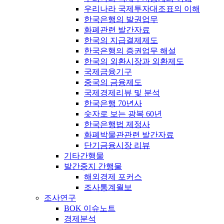
우리나라 국제투자대조표의 이해
한국은행의 발권업무
화폐관련 발간자료
한국의 지급결제제도
한국은행의 증권업무 해설
한국의 외환시장과 외환제도
국제금융기구
중국의 금융제도
국제경제리뷰 및 분석
한국은행 70년사
숫자로 보는 광복 60년
한국은행법 제정사
화폐박물관관련 발간자료
단기금융시장 리뷰
기타간행물
발간중지 간행물
해외경제 포커스
조사통계월보
조사연구
BOK 이슈노트
경제분석