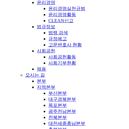
윤리경영
윤리경영실천규범
윤리경영활동
CLEAN신고
법규정보
법령 검색
규정예고
고문변호사 현황
사회공헌
사회공헌활동
사회기부현황
채용
오시는 길
본부
지역본부
부산본부
대구경북본부
목포본부
광주전남본부
전북본부
대전세종충남본부