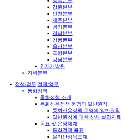
충북본부
강원본부
인천본부
제주본부
경기본부
경남본부
강릉본부
울산본부
포항본부
강남본부
인재개발원
지역본부
정책/업무
정책/업무
통화정책
통화정책 소개
통화신용정책 운영의 일반원칙
통화신용정책 운영의 일반원칙
일반원칙에 대한 상세 설명자료
목표 및 운영체계
통화정책 목표
물가안정목표제