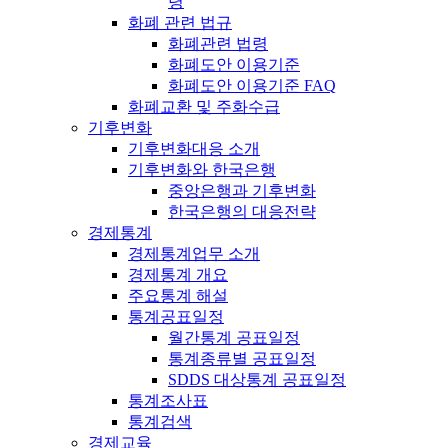
령
화폐 관련 법규
화폐관련 법령
화폐도안 이용기준
화폐도안 이용기준 FAQ
화폐교환 및 주화수급
기후변화
기후변화대응 소개
기후변화와 한국은행
중앙은행과 기후변화
한국은행의 대응전략
경제통계
경제통계업무 소개
경제통계 개요
주요통계 해설
통계공표일정
월간통계 공표일정
통계종류별 공표일정
SDDS 대상통계 공표일정
통계조사표
통계검색
경제교육