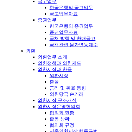
국고업무
한국은행의 국고업무
국고업무자료
증권업무
한국은행의 증권업무
증권업무자료
국채 발행 및 환매공고
국채관련 물가연동계수
외환
외환업무 소개
외환정책과 외환제도
외환시장과 환율
외환시장
환율
금리 및 환율 동향
외환당국 순거래
외환시장 구조개선
외환시장운영협의회
협의회 현황
활동 상황
협의회 규정
서울외환시장 행동규범