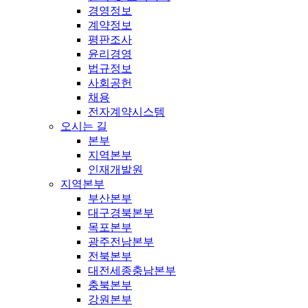
경영정보
계약정보
평판조사
윤리경영
법규정보
사회공헌
채용
전자계약시스템
오시는 길
본부
지역본부
인재개발원
지역본부
부산본부
대구경북본부
목포본부
광주전남본부
전북본부
대전세종충남본부
충북본부
강원본부