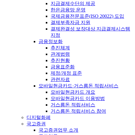
지급결제수단의 제공
한은금융망 운영
국제금융전문표준(ISO 20022) 도입
결제부족자금 지원
결제완결성 보장대상 지급결제시스템
지정
금융정보화
추진체계
관계법령
추진현황
금융표준화
제정/개정 표준
관련자료
모바일현금카드·거스름돈 적립서비스
모바일현금카드 개요
모바일현금카드 이용방법
거스름돈 적립서비스
거스름돈 적립서비스 참여
디지털화폐
국고증권
국고증권업무 소개