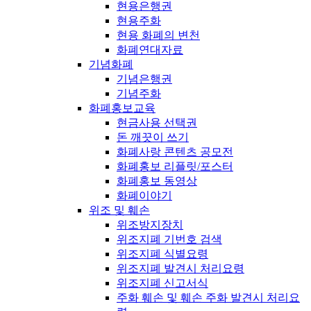
현용은행권
현용주화
현용 화폐의 변천
화폐연대자료
기념화폐
기념은행권
기념주화
화폐홍보교육
현금사용 선택권
돈 깨끗이 쓰기
화폐사랑 콘텐츠 공모전
화폐홍보 리플릿/포스터
화폐홍보 동영상
화폐이야기
위조 및 훼손
위조방지장치
위조지폐 기번호 검색
위조지폐 식별요령
위조지폐 발견시 처리요령
위조지폐 신고서식
주화 훼손 및 훼손 주화 발견시 처리요