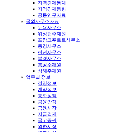
지역경제통계
지역경제동향
공동연구자료
국외사무소자료
뉴욕사무소
워싱턴주재원
프랑크푸르트사무소
동경사무소
런던사무소
북경사무소
홍콩주재원
상해주재원
업무별 정보
경영정보
계약정보
통화정책
금융안정
금융시장
지급결제
국고증권
외환시장