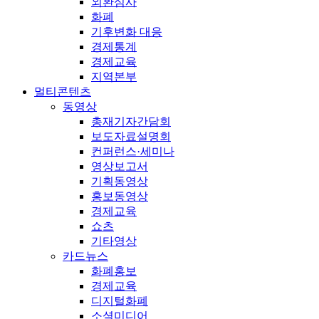
외환심사
화폐
기후변화 대응
경제통계
경제교육
지역본부
멀티콘텐츠
동영상
총재기자간담회
보도자료설명회
컨퍼런스·세미나
영상보고서
기획동영상
홍보동영상
경제교육
쇼츠
기타영상
카드뉴스
화폐홍보
경제교육
디지털화폐
소셜미디어