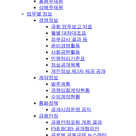
홍콩주재원
상해주재원
업무별 정보
경영정보
국회 업무보고 자료
월별 대차대조표
외부감사 결과 등
윤리경영활동
사회공헌활동
민원처리기준표
정보공개목록
개인정보 제3자 제공 공개
계약정보
발주계획
경쟁입찰계약현황
수의계약현황
통화정책
공개시장운영 공지
금융안정
금융안정포럼 개최 결과
FSB BCBS 공개협의안
글로벌 금융규제 뉴스레터