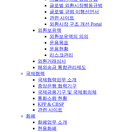
글로벌 외환시장행동규범
글로벌 규범 이행선언서
관련 사이트
외환시장 구조 개선 Portal
외환보유액
외환보유액의 의의
운용목표
운용현황
리스크관리
외환거래심사
해외송금 통합관리제도
국제협력
국제협력업무 소개
중앙은행 협력기구
국제금융기구 및 국제회의체
통화스왑 현황
KPP & CBSP
관련 사이트
화폐
화폐업무 소개
현용화폐