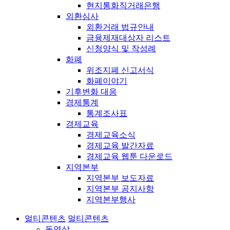
현지통화직거래은행
외환심사
외환거래 법규안내
금융제재대상자 리스트
신청양식 및 작성례
화폐
위조지폐 신고서식
화폐이야기
기후변화 대응
경제통계
통계조사표
경제교육
경제교육소식
경제교육 발간자료
경제교육 웹툰 다운로드
지역본부
지역본부 보도자료
지역본부 공지사항
지역본부행사
멀티콘텐츠
멀티콘텐츠
동영상