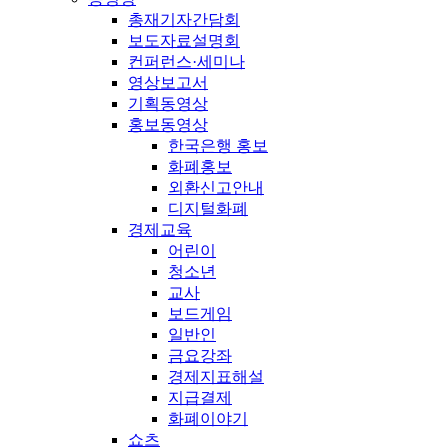
총재기자간담회
보도자료설명회
컨퍼런스·세미나
영상보고서
기획동영상
홍보동영상
한국은행 홍보
화폐홍보
외환신고안내
디지털화폐
경제교육
어린이
청소년
교사
보드게임
일반인
금요강좌
경제지표해설
지급결제
화폐이야기
쇼츠