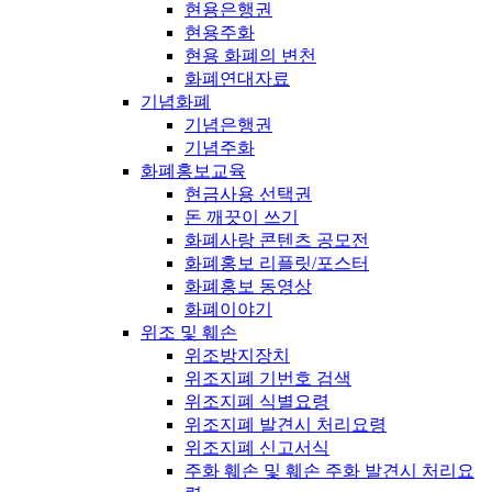
현용은행권
현용주화
현용 화폐의 변천
화폐연대자료
기념화폐
기념은행권
기념주화
화폐홍보교육
현금사용 선택권
돈 깨끗이 쓰기
화폐사랑 콘텐츠 공모전
화폐홍보 리플릿/포스터
화폐홍보 동영상
화폐이야기
위조 및 훼손
위조방지장치
위조지폐 기번호 검색
위조지폐 식별요령
위조지폐 발견시 처리요령
위조지폐 신고서식
주화 훼손 및 훼손 주화 발견시 처리요