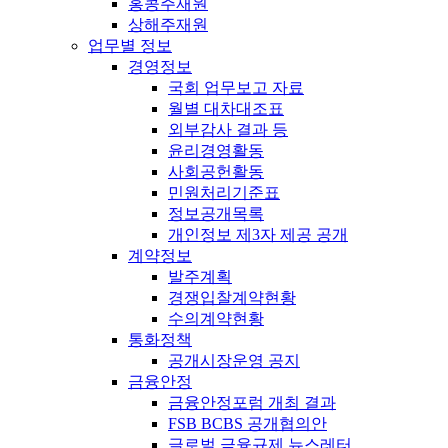
홍콩주재원
상해주재원
업무별 정보
경영정보
국회 업무보고 자료
월별 대차대조표
외부감사 결과 등
윤리경영활동
사회공헌활동
민원처리기준표
정보공개목록
개인정보 제3자 제공 공개
계약정보
발주계획
경쟁입찰계약현황
수의계약현황
통화정책
공개시장운영 공지
금융안정
금융안정포럼 개최 결과
FSB BCBS 공개협의안
글로벌 금융규제 뉴스레터