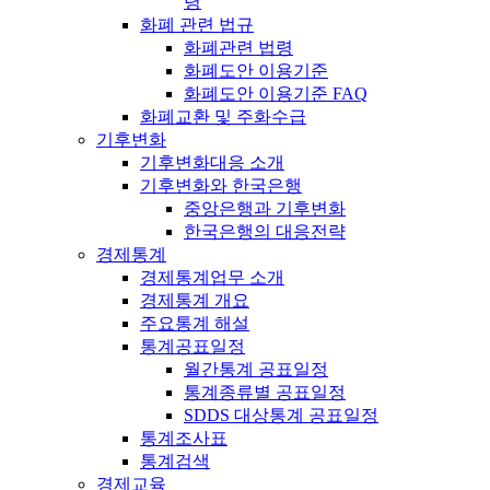
령
화폐 관련 법규
화폐관련 법령
화폐도안 이용기준
화폐도안 이용기준 FAQ
화폐교환 및 주화수급
기후변화
기후변화대응 소개
기후변화와 한국은행
중앙은행과 기후변화
한국은행의 대응전략
경제통계
경제통계업무 소개
경제통계 개요
주요통계 해설
통계공표일정
월간통계 공표일정
통계종류별 공표일정
SDDS 대상통계 공표일정
통계조사표
통계검색
경제교육