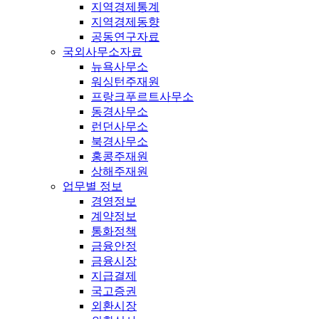
지역경제통계
지역경제동향
공동연구자료
국외사무소자료
뉴욕사무소
워싱턴주재원
프랑크푸르트사무소
동경사무소
런던사무소
북경사무소
홍콩주재원
상해주재원
업무별 정보
경영정보
계약정보
통화정책
금융안정
금융시장
지급결제
국고증권
외환시장