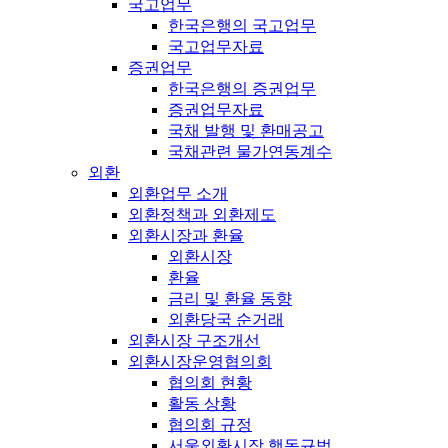
국고업무
한국은행의 국고업무
국고업무자료
증권업무
한국은행의 증권업무
증권업무자료
국채 발행 및 환매공고
국채관련 물가연동계수
외환
외환업무 소개
외환정책과 외환제도
외환시장과 환율
외환시장
환율
금리 및 환율 동향
외환당국 순거래
외환시장 구조개선
외환시장운영협의회
협의회 현황
활동 상황
협의회 규정
서울외환시장 행동규범