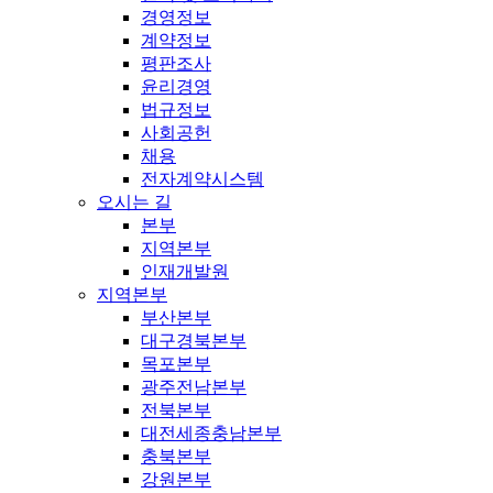
경영정보
계약정보
평판조사
윤리경영
법규정보
사회공헌
채용
전자계약시스템
오시는 길
본부
지역본부
인재개발원
지역본부
부산본부
대구경북본부
목포본부
광주전남본부
전북본부
대전세종충남본부
충북본부
강원본부