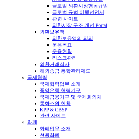
글로벌 외환시장행동규범
글로벌 규범 이행선언서
관련 사이트
외환시장 구조 개선 Portal
외환보유액
외환보유액의 의의
운용목표
운용현황
리스크관리
외환거래심사
해외송금 통합관리제도
국제협력
국제협력업무 소개
중앙은행 협력기구
국제금융기구 및 국제회의체
통화스왑 현황
KPP & CBSP
관련 사이트
화폐
화폐업무 소개
현용화폐