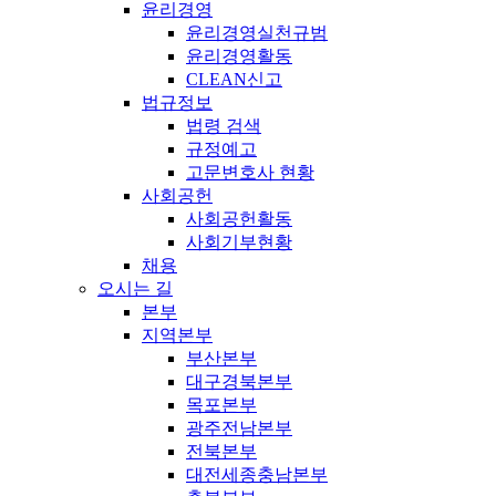
윤리경영
윤리경영실천규범
윤리경영활동
CLEAN신고
법규정보
법령 검색
규정예고
고문변호사 현황
사회공헌
사회공헌활동
사회기부현황
채용
오시는 길
본부
지역본부
부산본부
대구경북본부
목포본부
광주전남본부
전북본부
대전세종충남본부