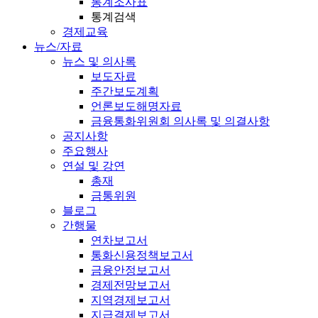
통계조사표
통계검색
경제교육
뉴스/자료
뉴스 및 의사록
보도자료
주간보도계획
언론보도해명자료
금융통화위원회 의사록 및 의결사항
공지사항
주요행사
연설 및 강연
총재
금통위원
블로그
간행물
연차보고서
통화신용정책보고서
금융안정보고서
경제전망보고서
지역경제보고서
지급결제보고서