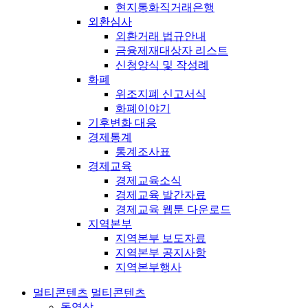
현지통화직거래은행
외환심사
외환거래 법규안내
금융제재대상자 리스트
신청양식 및 작성례
화폐
위조지폐 신고서식
화폐이야기
기후변화 대응
경제통계
통계조사표
경제교육
경제교육소식
경제교육 발간자료
경제교육 웹툰 다운로드
지역본부
지역본부 보도자료
지역본부 공지사항
지역본부행사
멀티콘텐츠
멀티콘텐츠
동영상