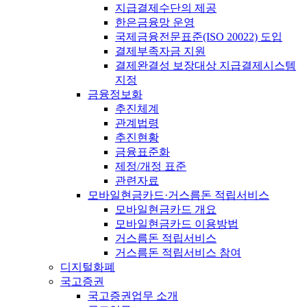
지급결제수단의 제공
한은금융망 운영
국제금융전문표준(ISO 20022) 도입
결제부족자금 지원
결제완결성 보장대상 지급결제시스템
지정
금융정보화
추진체계
관계법령
추진현황
금융표준화
제정/개정 표준
관련자료
모바일현금카드·거스름돈 적립서비스
모바일현금카드 개요
모바일현금카드 이용방법
거스름돈 적립서비스
거스름돈 적립서비스 참여
디지털화폐
국고증권
국고증권업무 소개