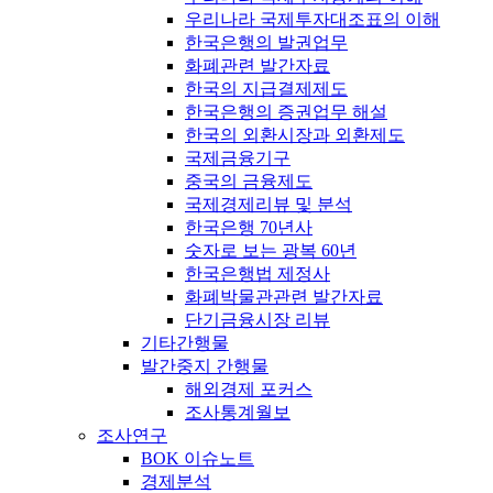
우리나라 국제투자대조표의 이해
한국은행의 발권업무
화폐관련 발간자료
한국의 지급결제제도
한국은행의 증권업무 해설
한국의 외환시장과 외환제도
국제금융기구
중국의 금융제도
국제경제리뷰 및 분석
한국은행 70년사
숫자로 보는 광복 60년
한국은행법 제정사
화폐박물관관련 발간자료
단기금융시장 리뷰
기타간행물
발간중지 간행물
해외경제 포커스
조사통계월보
조사연구
BOK 이슈노트
경제분석