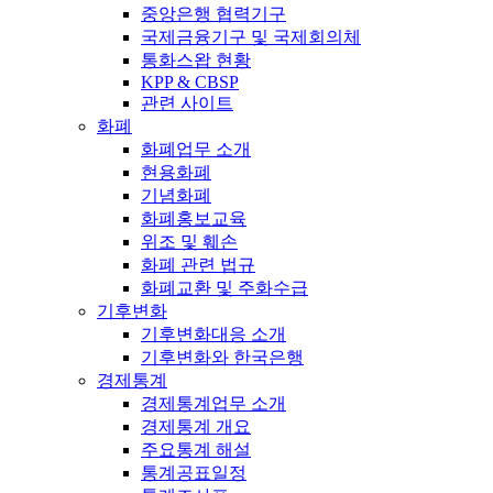
중앙은행 협력기구
국제금융기구 및 국제회의체
통화스왑 현황
KPP & CBSP
관련 사이트
화폐
화폐업무 소개
현용화폐
기념화폐
화폐홍보교육
위조 및 훼손
화폐 관련 법규
화폐교환 및 주화수급
기후변화
기후변화대응 소개
기후변화와 한국은행
경제통계
경제통계업무 소개
경제통계 개요
주요통계 해설
통계공표일정