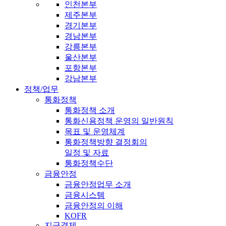
인천본부
제주본부
경기본부
경남본부
강릉본부
울산본부
포항본부
강남본부
정책/업무
통화정책
통화정책 소개
통화신용정책 운영의 일반원칙
목표 및 운영체계
통화정책방향 결정회의
일정 및 자료
통화정책수단
금융안정
금융안정업무 소개
금융시스템
금융안정의 이해
KOFR
지급결제