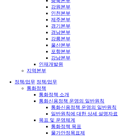
충북본부
강원본부
인천본부
제주본부
경기본부
경남본부
강릉본부
울산본부
포항본부
강남본부
인재개발원
지역본부
정책/업무
정책/업무
통화정책
통화정책 소개
통화신용정책 운영의 일반원칙
통화신용정책 운영의 일반원칙
일반원칙에 대한 상세 설명자료
목표 및 운영체계
통화정책 목표
물가안정목표제