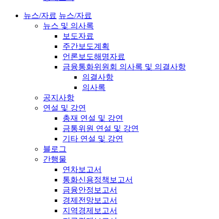
뉴스/자료
뉴스/자료
뉴스 및 의사록
보도자료
주간보도계획
언론보도해명자료
금융통화위원회 의사록 및 의결사항
의결사항
의사록
공지사항
연설 및 강연
총재 연설 및 강연
금통위원 연설 및 강연
기타 연설 및 강연
블로그
간행물
연차보고서
통화신용정책보고서
금융안정보고서
경제전망보고서
지역경제보고서