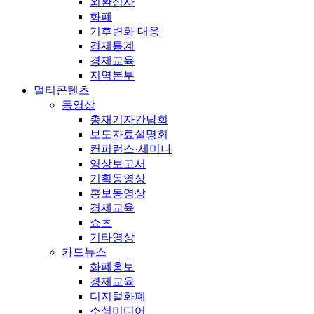
외환심사
화폐
기후변화 대응
경제통계
경제교육
지역본부
멀티콘텐츠
동영상
총재기자간담회
보도자료설명회
컨퍼런스·세미나
영상보고서
기획동영상
홍보동영상
경제교육
쇼츠
기타영상
카드뉴스
화폐홍보
경제교육
디지털화폐
소셜미디어