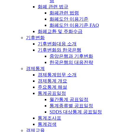
령
화폐 관련 법규
화폐관련 법령
화폐도안 이용기준
화폐도안 이용기준 FAQ
화폐교환 및 주화수급
기후변화
기후변화대응 소개
기후변화와 한국은행
중앙은행과 기후변화
한국은행의 대응전략
경제통계
경제통계업무 소개
경제통계 개요
주요통계 해설
통계공표일정
월간통계 공표일정
통계종류별 공표일정
SDDS 대상통계 공표일정
통계조사표
통계검색
경제교육