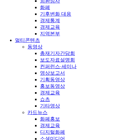
외환심사
화폐
기후변화 대응
경제통계
경제교육
지역본부
멀티콘텐츠
동영상
총재기자간담회
보도자료설명회
컨퍼런스·세미나
영상보고서
기획동영상
홍보동영상
경제교육
쇼츠
기타영상
카드뉴스
화폐홍보
경제교육
디지털화폐
소셜미디어