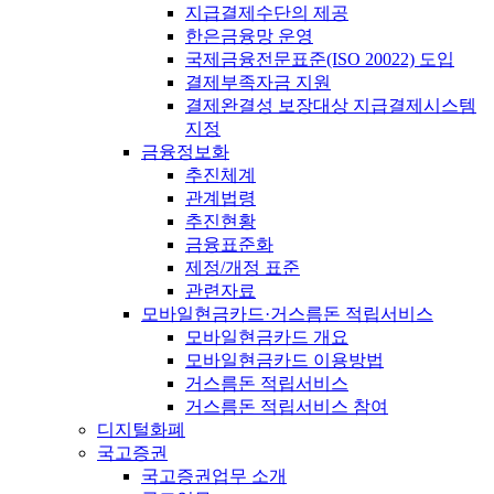
지급결제수단의 제공
한은금융망 운영
국제금융전문표준(ISO 20022) 도입
결제부족자금 지원
결제완결성 보장대상 지급결제시스템
지정
금융정보화
추진체계
관계법령
추진현황
금융표준화
제정/개정 표준
관련자료
모바일현금카드·거스름돈 적립서비스
모바일현금카드 개요
모바일현금카드 이용방법
거스름돈 적립서비스
거스름돈 적립서비스 참여
디지털화폐
국고증권
국고증권업무 소개