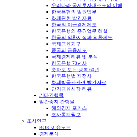
우리나라 국제투자대조표의 이해
한국은행의 발권업무
화폐관련 발간자료
한국의 지급결제제도
한국은행의 증권업무 해설
한국의 외환시장과 외환제도
국제금융기구
중국의 금융제도
국제경제리뷰 및 분석
한국은행 70년사
숫자로 보는 광복 60년
한국은행법 제정사
화폐박물관관련 발간자료
단기금융시장 리뷰
기타간행물
발간중지 간행물
해외경제 포커스
조사통계월보
조사연구
BOK 이슈노트
경제분석