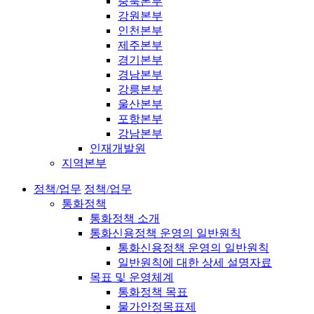
충북본부
강원본부
인천본부
제주본부
경기본부
경남본부
강릉본부
울산본부
포항본부
강남본부
인재개발원
지역본부
정책/업무
정책/업무
통화정책
통화정책 소개
통화신용정책 운영의 일반원칙
통화신용정책 운영의 일반원칙
일반원칙에 대한 상세 설명자료
목표 및 운영체계
통화정책 목표
물가안정목표제