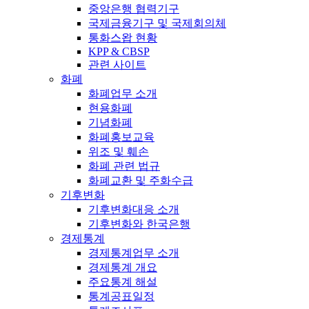
중앙은행 협력기구
국제금융기구 및 국제회의체
통화스왑 현황
KPP & CBSP
관련 사이트
화폐
화폐업무 소개
현용화폐
기념화폐
화폐홍보교육
위조 및 훼손
화폐 관련 법규
화폐교환 및 주화수급
기후변화
기후변화대응 소개
기후변화와 한국은행
경제통계
경제통계업무 소개
경제통계 개요
주요통계 해설
통계공표일정