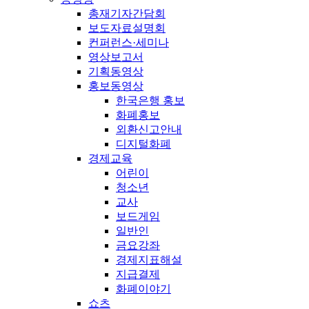
총재기자간담회
보도자료설명회
컨퍼런스·세미나
영상보고서
기획동영상
홍보동영상
한국은행 홍보
화폐홍보
외환신고안내
디지털화폐
경제교육
어린이
청소년
교사
보드게임
일반인
금요강좌
경제지표해설
지급결제
화폐이야기
쇼츠