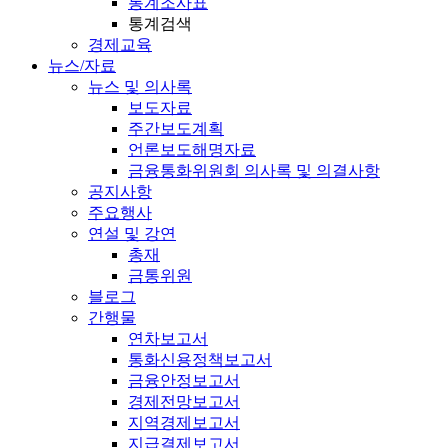
통계조사표
통계검색
경제교육
뉴스/자료
뉴스 및 의사록
보도자료
주간보도계획
언론보도해명자료
금융통화위원회 의사록 및 의결사항
공지사항
주요행사
연설 및 강연
총재
금통위원
블로그
간행물
연차보고서
통화신용정책보고서
금융안정보고서
경제전망보고서
지역경제보고서
지급결제보고서