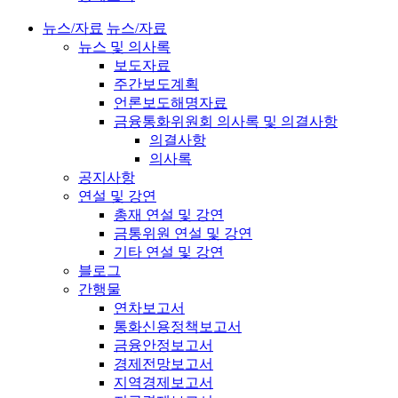
뉴스/자료
뉴스/자료
뉴스 및 의사록
보도자료
주간보도계획
언론보도해명자료
금융통화위원회 의사록 및 의결사항
의결사항
의사록
공지사항
연설 및 강연
총재 연설 및 강연
금통위원 연설 및 강연
기타 연설 및 강연
블로그
간행물
연차보고서
통화신용정책보고서
금융안정보고서
경제전망보고서
지역경제보고서