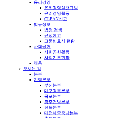
윤리경영
윤리경영실천규범
윤리경영활동
CLEAN신고
법규정보
법령 검색
규정예고
고문변호사 현황
사회공헌
사회공헌활동
사회기부현황
채용
오시는 길
본부
지역본부
부산본부
대구경북본부
목포본부
광주전남본부
전북본부
대전세종충남본부