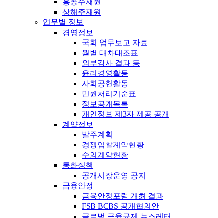
홍콩주재원
상해주재원
업무별 정보
경영정보
국회 업무보고 자료
월별 대차대조표
외부감사 결과 등
윤리경영활동
사회공헌활동
민원처리기준표
정보공개목록
개인정보 제3자 제공 공개
계약정보
발주계획
경쟁입찰계약현황
수의계약현황
통화정책
공개시장운영 공지
금융안정
금융안정포럼 개최 결과
FSB BCBS 공개협의안
글로벌 금융규제 뉴스레터