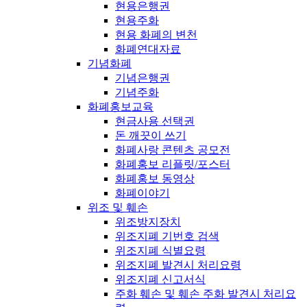
현용은행권
현용주화
현용 화폐의 변천
화폐연대자료
기념화폐
기념은행권
기념주화
화폐홍보교육
현금사용 선택권
돈 깨끗이 쓰기
화폐사랑 콘텐츠 공모전
화폐홍보 리플릿/포스터
화폐홍보 동영상
화폐이야기
위조 및 훼손
위조방지장치
위조지폐 기번호 검색
위조지폐 식별요령
위조지폐 발견시 처리요령
위조지폐 신고서식
주화 훼손 및 훼손 주화 발견시 처리요