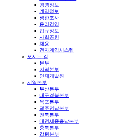
경영정보
계약정보
평판조사
윤리경영
법규정보
사회공헌
채용
전자계약시스템
오시는 길
본부
지역본부
인재개발원
지역본부
부산본부
대구경북본부
목포본부
광주전남본부
전북본부
대전세종충남본부
충북본부
강원본부