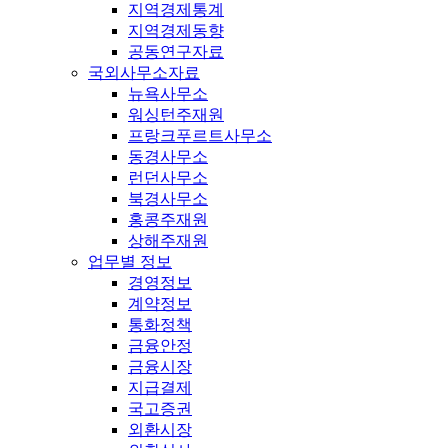
지역경제통계
지역경제동향
공동연구자료
국외사무소자료
뉴욕사무소
워싱턴주재원
프랑크푸르트사무소
동경사무소
런던사무소
북경사무소
홍콩주재원
상해주재원
업무별 정보
경영정보
계약정보
통화정책
금융안정
금융시장
지급결제
국고증권
외환시장