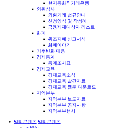
현지통화직거래은행
외환심사
외환거래 법규안내
신청양식 및 작성례
금융제재대상자 리스트
화폐
위조지폐 신고서식
화폐이야기
기후변화 대응
경제통계
통계조사표
경제교육
경제교육소식
경제교육 발간자료
경제교육 웹툰 다운로드
지역본부
지역본부 보도자료
지역본부 공지사항
지역본부행사
멀티콘텐츠
멀티콘텐츠
동영상