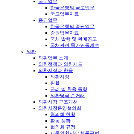
국고업무
한국은행의 국고업무
국고업무자료
증권업무
한국은행의 증권업무
증권업무자료
국채 발행 및 환매공고
국채관련 물가연동계수
외환
외환업무 소개
외환정책과 외환제도
외환시장과 환율
외환시장
환율
금리 및 환율 동향
외환당국 순거래
외환시장 구조개선
외환시장운영협의회
협의회 현황
활동 상황
협의회 규정
서울외환시장 행동규범