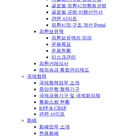
글로벌 외환시장행동규범
글로벌 규범 이행선언서
관련 사이트
외환시장 구조 개선 Portal
외환보유액
외환보유액의 의의
운용목표
운용현황
리스크관리
외환거래심사
해외송금 통합관리제도
국제협력
국제협력업무 소개
중앙은행 협력기구
국제금융기구 및 국제회의체
통화스왑 현황
KPP & CBSP
관련 사이트
화폐
화폐업무 소개
현용화폐