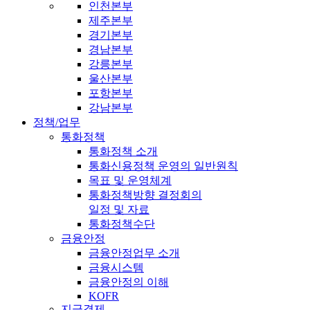
인천본부
제주본부
경기본부
경남본부
강릉본부
울산본부
포항본부
강남본부
정책/업무
통화정책
통화정책 소개
통화신용정책 운영의 일반원칙
목표 및 운영체계
통화정책방향 결정회의
일정 및 자료
통화정책수단
금융안정
금융안정업무 소개
금융시스템
금융안정의 이해
KOFR
지급결제