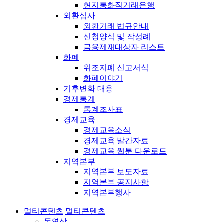
현지통화직거래은행
외환심사
외환거래 법규안내
신청양식 및 작성례
금융제재대상자 리스트
화폐
위조지폐 신고서식
화폐이야기
기후변화 대응
경제통계
통계조사표
경제교육
경제교육소식
경제교육 발간자료
경제교육 웹툰 다운로드
지역본부
지역본부 보도자료
지역본부 공지사항
지역본부행사
멀티콘텐츠
멀티콘텐츠
동영상