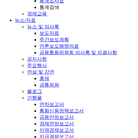
통계조사표
통계검색
경제교육
뉴스/자료
뉴스 및 의사록
보도자료
주간보도계획
언론보도해명자료
금융통화위원회 의사록 및 의결사항
공지사항
주요행사
연설 및 강연
총재
금통위원
블로그
간행물
연차보고서
통화신용정책보고서
금융안정보고서
경제전망보고서
지역경제보고서
지급결제보고서