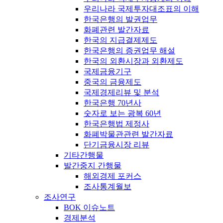
우리나라 국제투자대조표의 이해
한국은행의 발권업무
화폐관련 발간자료
한국의 지급결제제도
한국은행의 증권업무 해설
한국의 외환시장과 외환제도
국제금융기구
중국의 금융제도
국제경제리뷰 및 분석
한국은행 70년사
숫자로 보는 광복 60년
한국은행법 제정사
화폐박물관관련 발간자료
단기금융시장 리뷰
기타간행물
발간중지 간행물
해외경제 포커스
조사통계월보
조사연구
BOK 이슈노트
경제분석