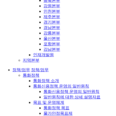
충북본부
강원본부
인천본부
제주본부
경기본부
경남본부
강릉본부
울산본부
포항본부
강남본부
인재개발원
지역본부
정책/업무
정책/업무
통화정책
통화정책 소개
통화신용정책 운영의 일반원칙
통화신용정책 운영의 일반원칙
일반원칙에 대한 상세 설명자료
목표 및 운영체계
통화정책 목표
물가안정목표제