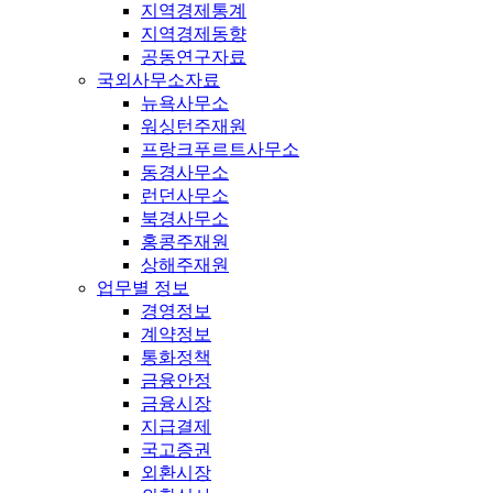
지역경제통계
지역경제동향
공동연구자료
국외사무소자료
뉴욕사무소
워싱턴주재원
프랑크푸르트사무소
동경사무소
런던사무소
북경사무소
홍콩주재원
상해주재원
업무별 정보
경영정보
계약정보
통화정책
금융안정
금융시장
지급결제
국고증권
외환시장