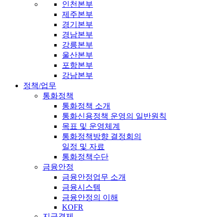
인천본부
제주본부
경기본부
경남본부
강릉본부
울산본부
포항본부
강남본부
정책/업무
통화정책
통화정책 소개
통화신용정책 운영의 일반원칙
목표 및 운영체계
통화정책방향 결정회의
일정 및 자료
통화정책수단
금융안정
금융안정업무 소개
금융시스템
금융안정의 이해
KOFR
지급결제