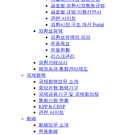
글로벌 외환시장행동규범
글로벌 규범 이행선언서
관련 사이트
외환시장 구조 개선 Portal
외환보유액
외환보유액의 의의
운용목표
운용현황
리스크관리
외환거래심사
해외송금 통합관리제도
국제협력
국제협력업무 소개
중앙은행 협력기구
국제금융기구 및 국제회의체
통화스왑 현황
KPP & CBSP
관련 사이트
화폐
화폐업무 소개
현용화폐