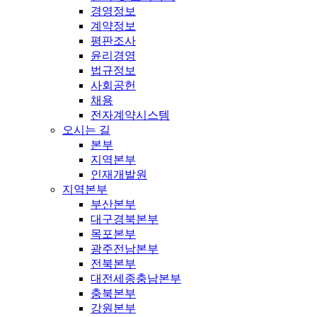
경영정보
계약정보
평판조사
윤리경영
법규정보
사회공헌
채용
전자계약시스템
오시는 길
본부
지역본부
인재개발원
지역본부
부산본부
대구경북본부
목포본부
광주전남본부
전북본부
대전세종충남본부
충북본부
강원본부