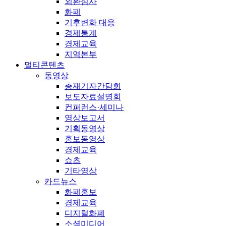
외환심사
화폐
기후변화 대응
경제통계
경제교육
지역본부
멀티콘텐츠
동영상
총재기자간담회
보도자료설명회
컨퍼런스·세미나
영상보고서
기획동영상
홍보동영상
경제교육
쇼츠
기타영상
카드뉴스
화폐홍보
경제교육
디지털화폐
소셜미디어