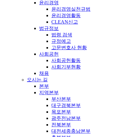
윤리경영
윤리경영실천규범
윤리경영활동
CLEAN신고
법규정보
법령 검색
규정예고
고문변호사 현황
사회공헌
사회공헌활동
사회기부현황
채용
오시는 길
본부
지역본부
부산본부
대구경북본부
목포본부
광주전남본부
전북본부
대전세종충남본부