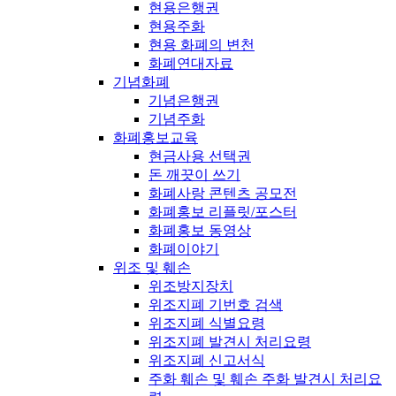
현용은행권
현용주화
현용 화폐의 변천
화폐연대자료
기념화폐
기념은행권
기념주화
화폐홍보교육
현금사용 선택권
돈 깨끗이 쓰기
화폐사랑 콘텐츠 공모전
화폐홍보 리플릿/포스터
화폐홍보 동영상
화폐이야기
위조 및 훼손
위조방지장치
위조지폐 기번호 검색
위조지폐 식별요령
위조지폐 발견시 처리요령
위조지폐 신고서식
주화 훼손 및 훼손 주화 발견시 처리요