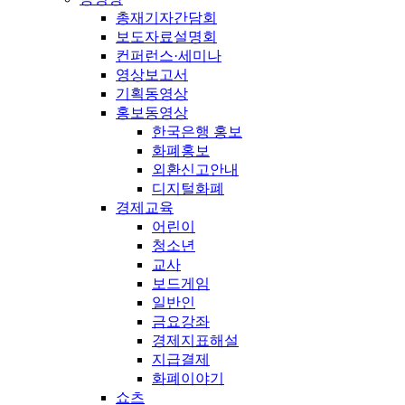
총재기자간담회
보도자료설명회
컨퍼런스·세미나
영상보고서
기획동영상
홍보동영상
한국은행 홍보
화폐홍보
외환신고안내
디지털화폐
경제교육
어린이
청소년
교사
보드게임
일반인
금요강좌
경제지표해설
지급결제
화폐이야기
쇼츠