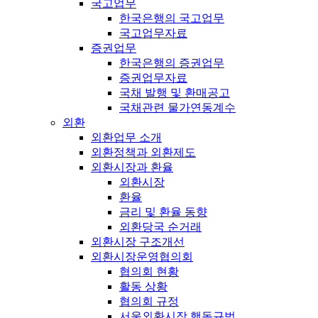
국고업무
한국은행의 국고업무
국고업무자료
증권업무
한국은행의 증권업무
증권업무자료
국채 발행 및 환매공고
국채관련 물가연동계수
외환
외환업무 소개
외환정책과 외환제도
외환시장과 환율
외환시장
환율
금리 및 환율 동향
외환당국 순거래
외환시장 구조개선
외환시장운영협의회
협의회 현황
활동 상황
협의회 규정
서울외환시장 행동규범