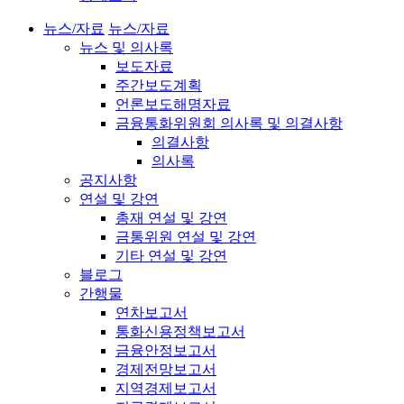
뉴스/자료
뉴스/자료
뉴스 및 의사록
보도자료
주간보도계획
언론보도해명자료
금융통화위원회 의사록 및 의결사항
의결사항
의사록
공지사항
연설 및 강연
총재 연설 및 강연
금통위원 연설 및 강연
기타 연설 및 강연
블로그
간행물
연차보고서
통화신용정책보고서
금융안정보고서
경제전망보고서
지역경제보고서