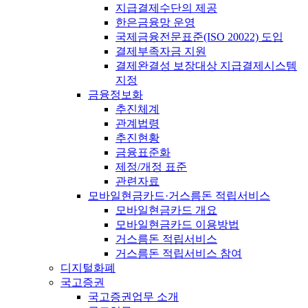
지급결제수단의 제공
한은금융망 운영
국제금융전문표준(ISO 20022) 도입
결제부족자금 지원
결제완결성 보장대상 지급결제시스템
지정
금융정보화
추진체계
관계법령
추진현황
금융표준화
제정/개정 표준
관련자료
모바일현금카드·거스름돈 적립서비스
모바일현금카드 개요
모바일현금카드 이용방법
거스름돈 적립서비스
거스름돈 적립서비스 참여
디지털화폐
국고증권
국고증권업무 소개