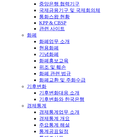
중앙은행 협력기구
국제금융기구 및 국제회의체
통화스왑 현황
KPP & CBSP
관련 사이트
화폐
화폐업무 소개
현용화폐
기념화폐
화폐홍보교육
위조 및 훼손
화폐 관련 법규
화폐교환 및 주화수급
기후변화
기후변화대응 소개
기후변화와 한국은행
경제통계
경제통계업무 소개
경제통계 개요
주요통계 해설
통계공표일정