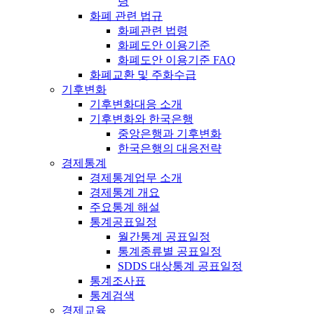
령
화폐 관련 법규
화폐관련 법령
화폐도안 이용기준
화폐도안 이용기준 FAQ
화폐교환 및 주화수급
기후변화
기후변화대응 소개
기후변화와 한국은행
중앙은행과 기후변화
한국은행의 대응전략
경제통계
경제통계업무 소개
경제통계 개요
주요통계 해설
통계공표일정
월간통계 공표일정
통계종류별 공표일정
SDDS 대상통계 공표일정
통계조사표
통계검색
경제교육