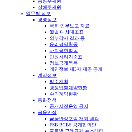
홍콩주재원
상해주재원
업무별 정보
경영정보
국회 업무보고 자료
월별 대차대조표
외부감사 결과 등
윤리경영활동
사회공헌활동
민원처리기준표
정보공개목록
개인정보 제3자 제공 공개
계약정보
발주계획
경쟁입찰계약현황
수의계약현황
통화정책
공개시장운영 공지
금융안정
금융안정포럼 개최 결과
FSB BCBS 공개협의안
글로벌 금융규제 뉴스레터