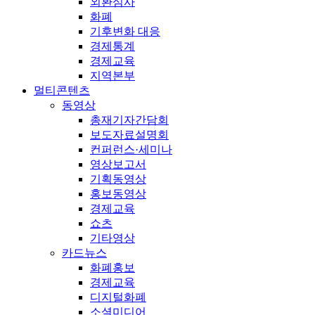
외환심사
화폐
기후변화 대응
경제통계
경제교육
지역본부
멀티콘텐츠
동영상
총재기자간담회
보도자료설명회
컨퍼런스·세미나
영상보고서
기획동영상
홍보동영상
경제교육
쇼츠
기타영상
카드뉴스
화폐홍보
경제교육
디지털화폐
소셜미디어