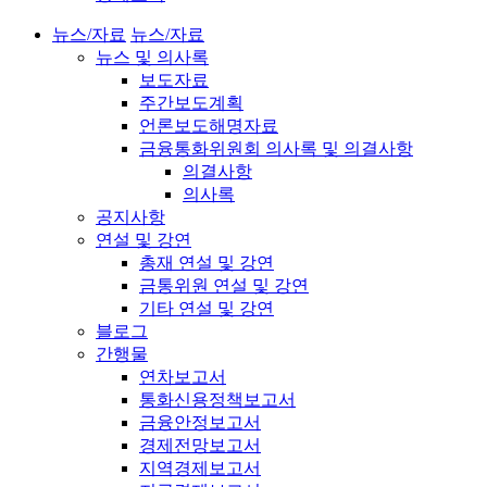
뉴스/자료
뉴스/자료
뉴스 및 의사록
보도자료
주간보도계획
언론보도해명자료
금융통화위원회 의사록 및 의결사항
의결사항
의사록
공지사항
연설 및 강연
총재 연설 및 강연
금통위원 연설 및 강연
기타 연설 및 강연
블로그
간행물
연차보고서
통화신용정책보고서
금융안정보고서
경제전망보고서
지역경제보고서