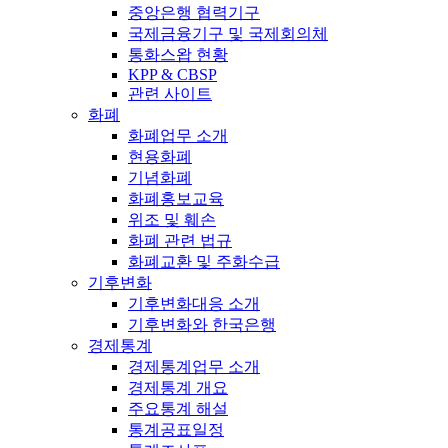
중앙은행 협력기구
국제금융기구 및 국제회의체
통화스왑 현황
KPP & CBSP
관련 사이트
화폐
화폐업무 소개
현용화폐
기념화폐
화폐홍보교육
위조 및 훼손
화폐 관련 법규
화폐교환 및 주화수급
기후변화
기후변화대응 소개
기후변화와 한국은행
경제통계
경제통계업무 소개
경제통계 개요
주요통계 해설
통계공표일정