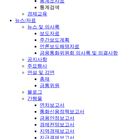
통계조사표
통계검색
경제교육
뉴스/자료
뉴스 및 의사록
보도자료
주간보도계획
언론보도해명자료
금융통화위원회 의사록 및 의결사항
공지사항
주요행사
연설 및 강연
총재
금통위원
블로그
간행물
연차보고서
통화신용정책보고서
금융안정보고서
경제전망보고서
지역경제보고서
지급결제보고서