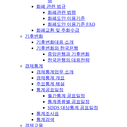
령
화폐 관련 법규
화폐관련 법령
화폐도안 이용기준
화폐도안 이용기준 FAQ
화폐교환 및 주화수급
기후변화
기후변화대응 소개
기후변화와 한국은행
중앙은행과 기후변화
한국은행의 대응전략
경제통계
경제통계업무 소개
경제통계 개요
주요통계 해설
통계공표일정
월간통계 공표일정
통계종류별 공표일정
SDDS 대상통계 공표일정
통계조사표
통계검색
경제교육