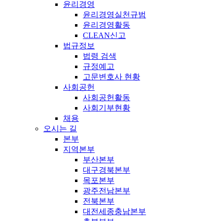
윤리경영
윤리경영실천규범
윤리경영활동
CLEAN신고
법규정보
법령 검색
규정예고
고문변호사 현황
사회공헌
사회공헌활동
사회기부현황
채용
오시는 길
본부
지역본부
부산본부
대구경북본부
목포본부
광주전남본부
전북본부
대전세종충남본부