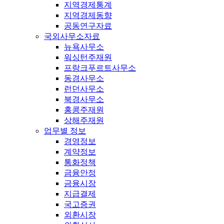
지역경제통계
지역경제동향
공동연구자료
국외사무소자료
뉴욕사무소
워싱턴주재원
프랑크푸르트사무소
동경사무소
런던사무소
북경사무소
홍콩주재원
상해주재원
업무별 정보
경영정보
계약정보
통화정책
금융안정
금융시장
지급결제
국고증권
외환시장