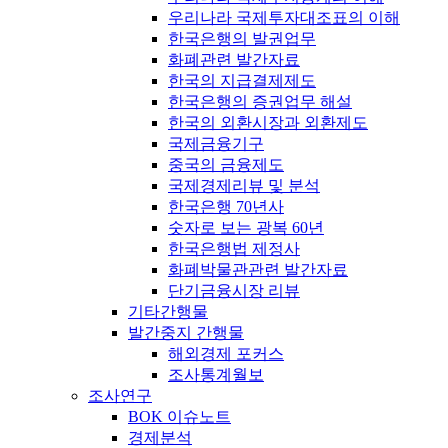
우리나라 국제투자대조표의 이해
한국은행의 발권업무
화폐관련 발간자료
한국의 지급결제제도
한국은행의 증권업무 해설
한국의 외환시장과 외환제도
국제금융기구
중국의 금융제도
국제경제리뷰 및 분석
한국은행 70년사
숫자로 보는 광복 60년
한국은행법 제정사
화폐박물관관련 발간자료
단기금융시장 리뷰
기타간행물
발간중지 간행물
해외경제 포커스
조사통계월보
조사연구
BOK 이슈노트
경제분석