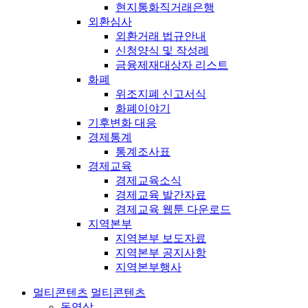
현지통화직거래은행
외환심사
외환거래 법규안내
신청양식 및 작성례
금융제재대상자 리스트
화폐
위조지폐 신고서식
화폐이야기
기후변화 대응
경제통계
통계조사표
경제교육
경제교육소식
경제교육 발간자료
경제교육 웹툰 다운로드
지역본부
지역본부 보도자료
지역본부 공지사항
지역본부행사
멀티콘텐츠
멀티콘텐츠
동영상