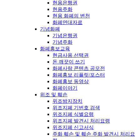
현용은행권
현용주화
현용 화폐의 변천
화폐연대자료
기념화폐
기념은행권
기념주화
화폐홍보교육
현금사용 선택권
돈 깨끗이 쓰기
화폐사랑 콘텐츠 공모전
화폐홍보 리플릿/포스터
화폐홍보 동영상
화폐이야기
위조 및 훼손
위조방지장치
위조지폐 기번호 검색
위조지폐 식별요령
위조지폐 발견시 처리요령
위조지폐 신고서식
주화 훼손 및 훼손 주화 발견시 처리요