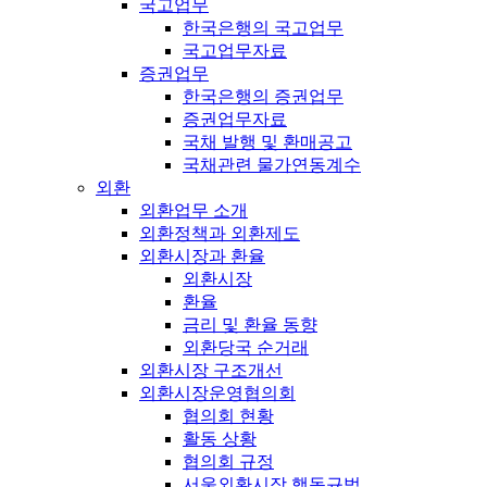
국고업무
한국은행의 국고업무
국고업무자료
증권업무
한국은행의 증권업무
증권업무자료
국채 발행 및 환매공고
국채관련 물가연동계수
외환
외환업무 소개
외환정책과 외환제도
외환시장과 환율
외환시장
환율
금리 및 환율 동향
외환당국 순거래
외환시장 구조개선
외환시장운영협의회
협의회 현황
활동 상황
협의회 규정
서울외환시장 행동규범