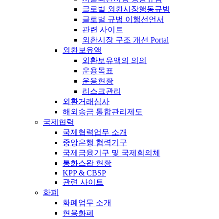
글로벌 외환시장행동규범
글로벌 규범 이행선언서
관련 사이트
외환시장 구조 개선 Portal
외환보유액
외환보유액의 의의
운용목표
운용현황
리스크관리
외환거래심사
해외송금 통합관리제도
국제협력
국제협력업무 소개
중앙은행 협력기구
국제금융기구 및 국제회의체
통화스왑 현황
KPP & CBSP
관련 사이트
화폐
화폐업무 소개
현용화폐