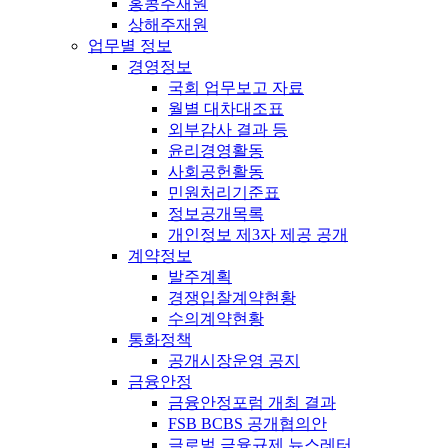
홍콩주재원
상해주재원
업무별 정보
경영정보
국회 업무보고 자료
월별 대차대조표
외부감사 결과 등
윤리경영활동
사회공헌활동
민원처리기준표
정보공개목록
개인정보 제3자 제공 공개
계약정보
발주계획
경쟁입찰계약현황
수의계약현황
통화정책
공개시장운영 공지
금융안정
금융안정포럼 개최 결과
FSB BCBS 공개협의안
글로벌 금융규제 뉴스레터