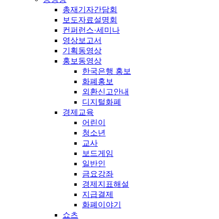
총재기자간담회
보도자료설명회
컨퍼런스·세미나
영상보고서
기획동영상
홍보동영상
한국은행 홍보
화폐홍보
외환신고안내
디지털화폐
경제교육
어린이
청소년
교사
보드게임
일반인
금요강좌
경제지표해설
지급결제
화폐이야기
쇼츠