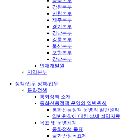
충북본부
강원본부
인천본부
제주본부
경기본부
경남본부
강릉본부
울산본부
포항본부
강남본부
인재개발원
지역본부
정책/업무
정책/업무
통화정책
통화정책 소개
통화신용정책 운영의 일반원칙
통화신용정책 운영의 일반원칙
일반원칙에 대한 상세 설명자료
목표 및 운영체계
통화정책 목표
물가안정목표제