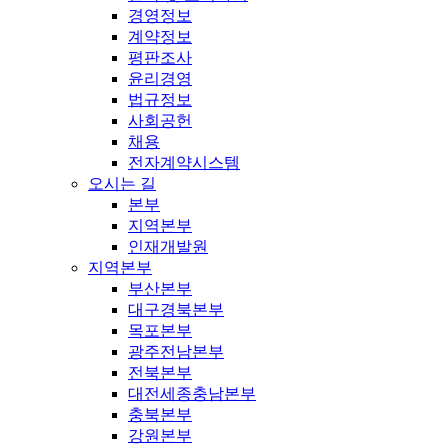
경영정보
계약정보
평판조사
윤리경영
법규정보
사회공헌
채용
전자계약시스템
오시는 길
본부
지역본부
인재개발원
지역본부
부산본부
대구경북본부
목포본부
광주전남본부
전북본부
대전세종충남본부
충북본부
강원본부