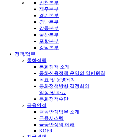
인천본부
제주본부
경기본부
경남본부
강릉본부
울산본부
포항본부
강남본부
정책/업무
통화정책
통화정책 소개
통화신용정책 운영의 일반원칙
목표 및 운영체계
통화정책방향 결정회의
일정 및 자료
통화정책수단
금융안정
금융안정업무 소개
금융시스템
금융안정의 이해
KOFR
지급결제