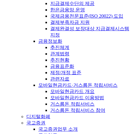
지급결제수단의 제공
한은금융망 운영
국제금융전문표준(ISO 20022) 도입
결제부족자금 지원
결제완결성 보장대상 지급결제시스템
지정
금융정보화
추진체계
관계법령
추진현황
금융표준화
제정/개정 표준
관련자료
모바일현금카드·거스름돈 적립서비스
모바일현금카드 개요
모바일현금카드 이용방법
거스름돈 적립서비스
거스름돈 적립서비스 참여
디지털화폐
국고증권
국고증권업무 소개