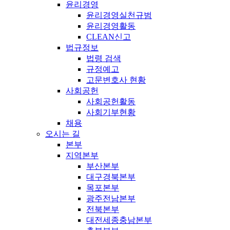
윤리경영
윤리경영실천규범
윤리경영활동
CLEAN신고
법규정보
법령 검색
규정예고
고문변호사 현황
사회공헌
사회공헌활동
사회기부현황
채용
오시는 길
본부
지역본부
부산본부
대구경북본부
목포본부
광주전남본부
전북본부
대전세종충남본부