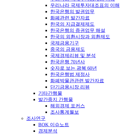
우리나라 국제투자대조표의 이해
한국은행의 발권업무
화폐관련 발간자료
한국의 지급결제제도
한국은행의 증권업무 해설
한국의 외환시장과 외환제도
국제금융기구
중국의 금융제도
국제경제리뷰 및 분석
한국은행 70년사
숫자로 보는 광복 60년
한국은행법 제정사
화폐박물관관련 발간자료
단기금융시장 리뷰
기타간행물
발간중지 간행물
해외경제 포커스
조사통계월보
조사연구
BOK 이슈노트
경제분석