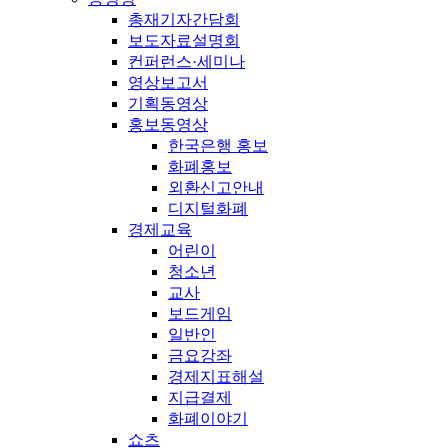
총재기자간담회
보도자료설명회
컨퍼런스·세미나
영상보고서
기획동영상
홍보동영상
한국은행 홍보
화폐홍보
외환신고안내
디지털화폐
경제교육
어린이
청소년
교사
보드게임
일반인
금요강좌
경제지표해설
지급결제
화폐이야기
쇼츠