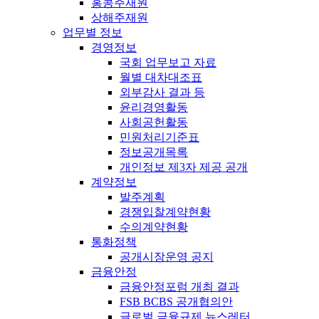
홍콩주재원
상해주재원
업무별 정보
경영정보
국회 업무보고 자료
월별 대차대조표
외부감사 결과 등
윤리경영활동
사회공헌활동
민원처리기준표
정보공개목록
개인정보 제3자 제공 공개
계약정보
발주계획
경쟁입찰계약현황
수의계약현황
통화정책
공개시장운영 공지
금융안정
금융안정포럼 개최 결과
FSB BCBS 공개협의안
글로벌 금융규제 뉴스레터