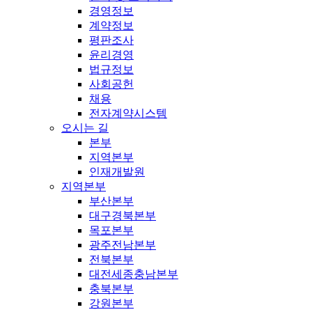
경영정보
계약정보
평판조사
윤리경영
법규정보
사회공헌
채용
전자계약시스템
오시는 길
본부
지역본부
인재개발원
지역본부
부산본부
대구경북본부
목포본부
광주전남본부
전북본부
대전세종충남본부
충북본부
강원본부