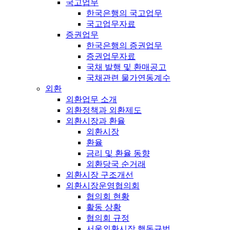
국고업무
한국은행의 국고업무
국고업무자료
증권업무
한국은행의 증권업무
증권업무자료
국채 발행 및 환매공고
국채관련 물가연동계수
외환
외환업무 소개
외환정책과 외환제도
외환시장과 환율
외환시장
환율
금리 및 환율 동향
외환당국 순거래
외환시장 구조개선
외환시장운영협의회
협의회 현황
활동 상황
협의회 규정
서울외환시장 행동규범