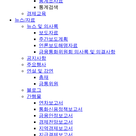
통계조사표
통계검색
경제교육
뉴스/자료
뉴스 및 의사록
보도자료
주간보도계획
언론보도해명자료
금융통화위원회 의사록 및 의결사항
공지사항
주요행사
연설 및 강연
총재
금통위원
블로그
간행물
연차보고서
통화신용정책보고서
금융안정보고서
경제전망보고서
지역경제보고서
지급결제보고서