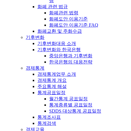
령
화폐 관련 법규
화폐관련 법령
화폐도안 이용기준
화폐도안 이용기준 FAQ
화폐교환 및 주화수급
기후변화
기후변화대응 소개
기후변화와 한국은행
중앙은행과 기후변화
한국은행의 대응전략
경제통계
경제통계업무 소개
경제통계 개요
주요통계 해설
통계공표일정
월간통계 공표일정
통계종류별 공표일정
SDDS 대상통계 공표일정
통계조사표
통계검색
경제교육