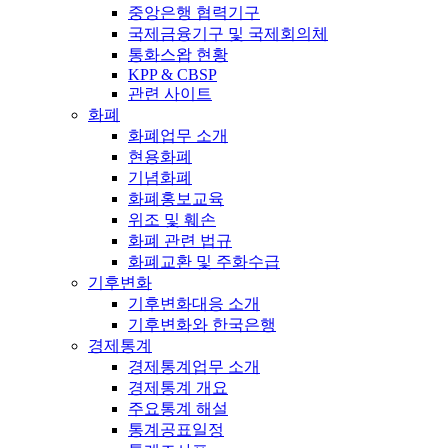
중앙은행 협력기구
국제금융기구 및 국제회의체
통화스왑 현황
KPP & CBSP
관련 사이트
화폐
화폐업무 소개
현용화폐
기념화폐
화폐홍보교육
위조 및 훼손
화폐 관련 법규
화폐교환 및 주화수급
기후변화
기후변화대응 소개
기후변화와 한국은행
경제통계
경제통계업무 소개
경제통계 개요
주요통계 해설
통계공표일정