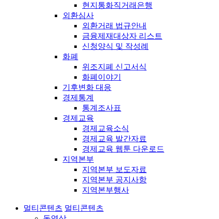
현지통화직거래은행
외환심사
외환거래 법규안내
금융제재대상자 리스트
신청양식 및 작성례
화폐
위조지폐 신고서식
화폐이야기
기후변화 대응
경제통계
통계조사표
경제교육
경제교육소식
경제교육 발간자료
경제교육 웹툰 다운로드
지역본부
지역본부 보도자료
지역본부 공지사항
지역본부행사
멀티콘텐츠
멀티콘텐츠
동영상