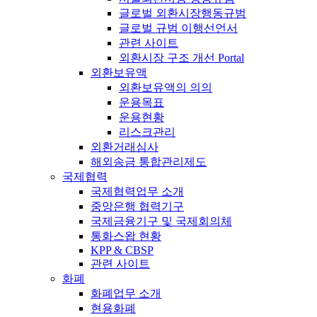
글로벌 외환시장행동규범
글로벌 규범 이행선언서
관련 사이트
외환시장 구조 개선 Portal
외환보유액
외환보유액의 의의
운용목표
운용현황
리스크관리
외환거래심사
해외송금 통합관리제도
국제협력
국제협력업무 소개
중앙은행 협력기구
국제금융기구 및 국제회의체
통화스왑 현황
KPP & CBSP
관련 사이트
화폐
화폐업무 소개
현용화폐