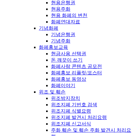
현용은행권
현용주화
현용 화폐의 변천
화폐연대자료
기념화폐
기념은행권
기념주화
화폐홍보교육
현금사용 선택권
돈 깨끗이 쓰기
화폐사랑 콘텐츠 공모전
화폐홍보 리플릿/포스터
화폐홍보 동영상
화폐이야기
위조 및 훼손
위조방지장치
위조지폐 기번호 검색
위조지폐 식별요령
위조지폐 발견시 처리요령
위조지폐 신고서식
주화 훼손 및 훼손 주화 발견시 처리요