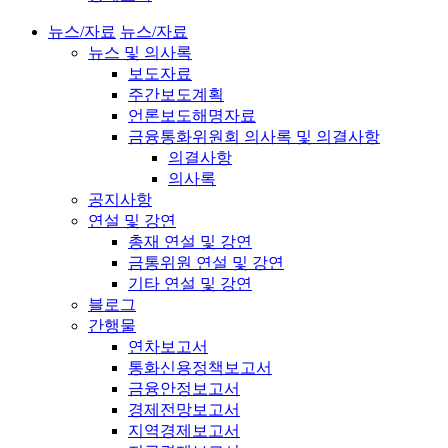
뉴스/자료
뉴스/자료
뉴스 및 의사록
보도자료
주간보도계획
언론보도해명자료
금융통화위원회 의사록 및 의결사항
의결사항
의사록
공지사항
연설 및 강연
총재 연설 및 강연
금통위원 연설 및 강연
기타 연설 및 강연
블로그
간행물
연차보고서
통화신용정책보고서
금융안정보고서
경제전망보고서
지역경제보고서