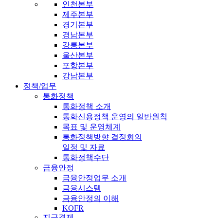
인천본부
제주본부
경기본부
경남본부
강릉본부
울산본부
포항본부
강남본부
정책/업무
통화정책
통화정책 소개
통화신용정책 운영의 일반원칙
목표 및 운영체계
통화정책방향 결정회의
일정 및 자료
통화정책수단
금융안정
금융안정업무 소개
금융시스템
금융안정의 이해
KOFR
지급결제