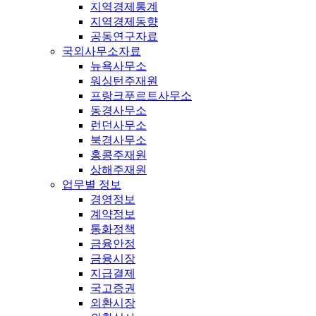
지역경제통계
지역경제동향
공동연구자료
국외사무소자료
뉴욕사무소
워싱턴주재원
프랑크푸르트사무소
동경사무소
런던사무소
북경사무소
홍콩주재원
상해주재원
업무별 정보
경영정보
계약정보
통화정책
금융안정
금융시장
지급결제
국고증권
외환시장