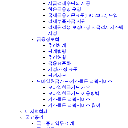
지급결제수단의 제공
한은금융망 운영
국제금융전문표준(ISO 20022) 도입
결제부족자금 지원
결제완결성 보장대상 지급결제시스템
지정
금융정보화
추진체계
관계법령
추진현황
금융표준화
제정/개정 표준
관련자료
모바일현금카드·거스름돈 적립서비스
모바일현금카드 개요
모바일현금카드 이용방법
거스름돈 적립서비스
거스름돈 적립서비스 참여
디지털화폐
국고증권
국고증권업무 소개