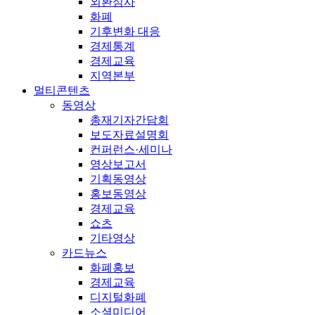
외환심사
화폐
기후변화 대응
경제통계
경제교육
지역본부
멀티콘텐츠
동영상
총재기자간담회
보도자료설명회
컨퍼런스·세미나
영상보고서
기획동영상
홍보동영상
경제교육
쇼츠
기타영상
카드뉴스
화폐홍보
경제교육
디지털화폐
소셜미디어