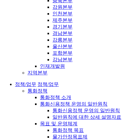
충북본부
강원본부
인천본부
제주본부
경기본부
경남본부
강릉본부
울산본부
포항본부
강남본부
인재개발원
지역본부
정책/업무
정책/업무
통화정책
통화정책 소개
통화신용정책 운영의 일반원칙
통화신용정책 운영의 일반원칙
일반원칙에 대한 상세 설명자료
목표 및 운영체계
통화정책 목표
물가안정목표제