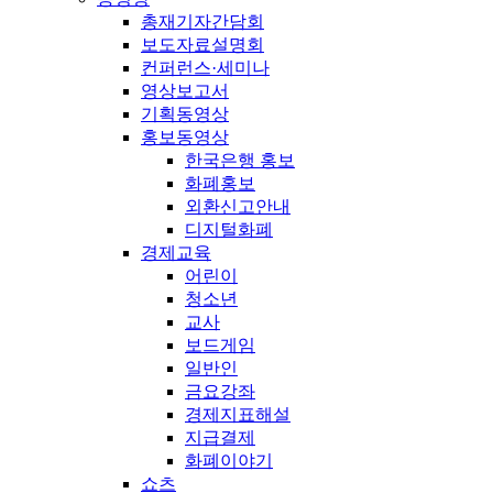
총재기자간담회
보도자료설명회
컨퍼런스·세미나
영상보고서
기획동영상
홍보동영상
한국은행 홍보
화폐홍보
외환신고안내
디지털화폐
경제교육
어린이
청소년
교사
보드게임
일반인
금요강좌
경제지표해설
지급결제
화폐이야기
쇼츠