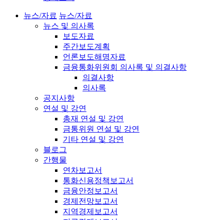
뉴스/자료
뉴스/자료
뉴스 및 의사록
보도자료
주간보도계획
언론보도해명자료
금융통화위원회 의사록 및 의결사항
의결사항
의사록
공지사항
연설 및 강연
총재 연설 및 강연
금통위원 연설 및 강연
기타 연설 및 강연
블로그
간행물
연차보고서
통화신용정책보고서
금융안정보고서
경제전망보고서
지역경제보고서