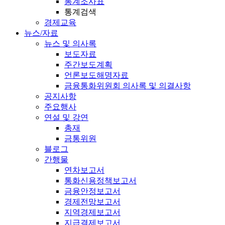
통계조사표
통계검색
경제교육
뉴스/자료
뉴스 및 의사록
보도자료
주간보도계획
언론보도해명자료
금융통화위원회 의사록 및 의결사항
공지사항
주요행사
연설 및 강연
총재
금통위원
블로그
간행물
연차보고서
통화신용정책보고서
금융안정보고서
경제전망보고서
지역경제보고서
지급결제보고서