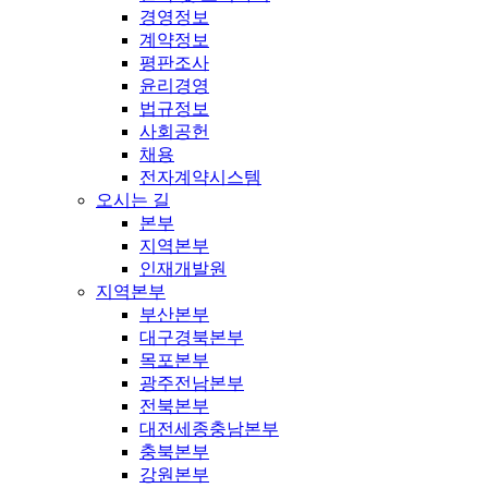
경영정보
계약정보
평판조사
윤리경영
법규정보
사회공헌
채용
전자계약시스템
오시는 길
본부
지역본부
인재개발원
지역본부
부산본부
대구경북본부
목포본부
광주전남본부
전북본부
대전세종충남본부
충북본부
강원본부