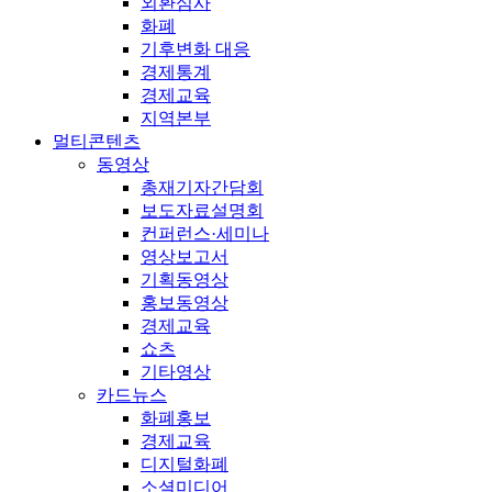
외환심사
화폐
기후변화 대응
경제통계
경제교육
지역본부
멀티콘텐츠
동영상
총재기자간담회
보도자료설명회
컨퍼런스·세미나
영상보고서
기획동영상
홍보동영상
경제교육
쇼츠
기타영상
카드뉴스
화폐홍보
경제교육
디지털화폐
소셜미디어