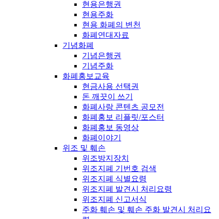
현용은행권
현용주화
현용 화폐의 변천
화폐연대자료
기념화폐
기념은행권
기념주화
화폐홍보교육
현금사용 선택권
돈 깨끗이 쓰기
화폐사랑 콘텐츠 공모전
화폐홍보 리플릿/포스터
화폐홍보 동영상
화폐이야기
위조 및 훼손
위조방지장치
위조지폐 기번호 검색
위조지폐 식별요령
위조지폐 발견시 처리요령
위조지폐 신고서식
주화 훼손 및 훼손 주화 발견시 처리요