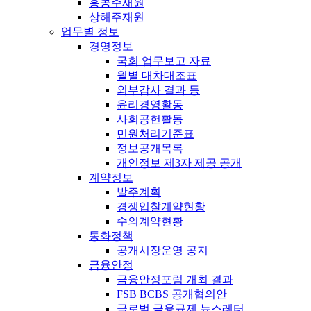
홍콩주재원
상해주재원
업무별 정보
경영정보
국회 업무보고 자료
월별 대차대조표
외부감사 결과 등
윤리경영활동
사회공헌활동
민원처리기준표
정보공개목록
개인정보 제3자 제공 공개
계약정보
발주계획
경쟁입찰계약현황
수의계약현황
통화정책
공개시장운영 공지
금융안정
금융안정포럼 개최 결과
FSB BCBS 공개협의안
글로벌 금융규제 뉴스레터