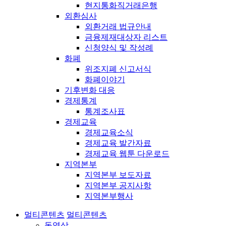
현지통화직거래은행
외환심사
외환거래 법규안내
금융제재대상자 리스트
신청양식 및 작성례
화폐
위조지폐 신고서식
화폐이야기
기후변화 대응
경제통계
통계조사표
경제교육
경제교육소식
경제교육 발간자료
경제교육 웹툰 다운로드
지역본부
지역본부 보도자료
지역본부 공지사항
지역본부행사
멀티콘텐츠
멀티콘텐츠
동영상