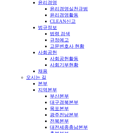
윤리경영
윤리경영실천규범
윤리경영활동
CLEAN신고
법규정보
법령 검색
규정예고
고문변호사 현황
사회공헌
사회공헌활동
사회기부현황
채용
오시는 길
본부
지역본부
부산본부
대구경북본부
목포본부
광주전남본부
전북본부
대전세종충남본부