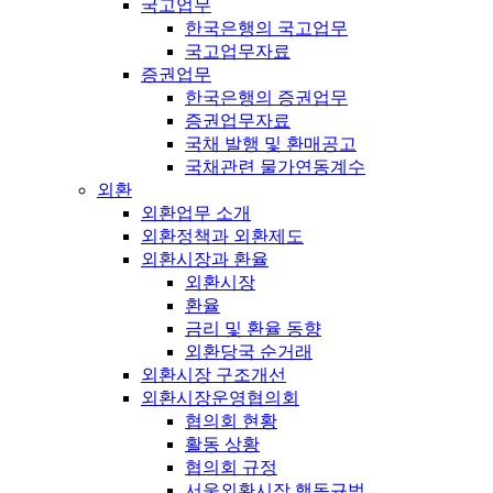
국고업무
한국은행의 국고업무
국고업무자료
증권업무
한국은행의 증권업무
증권업무자료
국채 발행 및 환매공고
국채관련 물가연동계수
외환
외환업무 소개
외환정책과 외환제도
외환시장과 환율
외환시장
환율
금리 및 환율 동향
외환당국 순거래
외환시장 구조개선
외환시장운영협의회
협의회 현황
활동 상황
협의회 규정
서울외환시장 행동규범