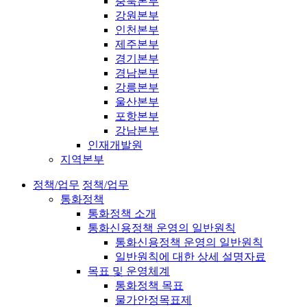
충북본부
강원본부
인천본부
제주본부
경기본부
경남본부
강릉본부
울산본부
포항본부
강남본부
인재개발원
지역본부
정책/업무
정책/업무
통화정책
통화정책 소개
통화신용정책 운영의 일반원칙
통화신용정책 운영의 일반원칙
일반원칙에 대한 상세 설명자료
목표 및 운영체계
통화정책 목표
물가안정목표제