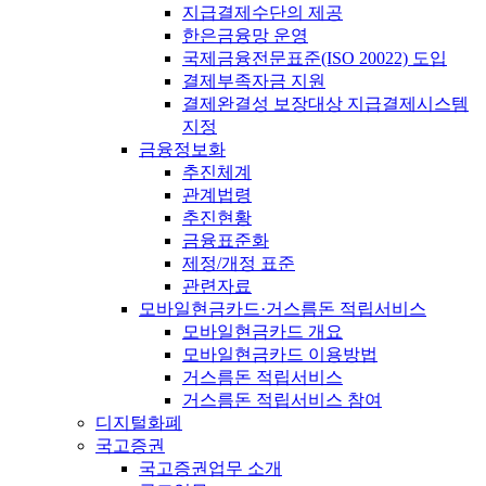
지급결제수단의 제공
한은금융망 운영
국제금융전문표준(ISO 20022) 도입
결제부족자금 지원
결제완결성 보장대상 지급결제시스템
지정
금융정보화
추진체계
관계법령
추진현황
금융표준화
제정/개정 표준
관련자료
모바일현금카드·거스름돈 적립서비스
모바일현금카드 개요
모바일현금카드 이용방법
거스름돈 적립서비스
거스름돈 적립서비스 참여
디지털화폐
국고증권
국고증권업무 소개