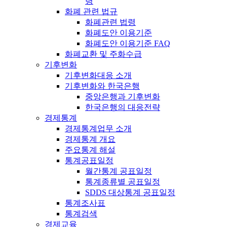
령
화폐 관련 법규
화폐관련 법령
화폐도안 이용기준
화폐도안 이용기준 FAQ
화폐교환 및 주화수급
기후변화
기후변화대응 소개
기후변화와 한국은행
중앙은행과 기후변화
한국은행의 대응전략
경제통계
경제통계업무 소개
경제통계 개요
주요통계 해설
통계공표일정
월간통계 공표일정
통계종류별 공표일정
SDDS 대상통계 공표일정
통계조사표
통계검색
경제교육