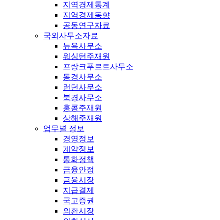
지역경제통계
지역경제동향
공동연구자료
국외사무소자료
뉴욕사무소
워싱턴주재원
프랑크푸르트사무소
동경사무소
런던사무소
북경사무소
홍콩주재원
상해주재원
업무별 정보
경영정보
계약정보
통화정책
금융안정
금융시장
지급결제
국고증권
외환시장