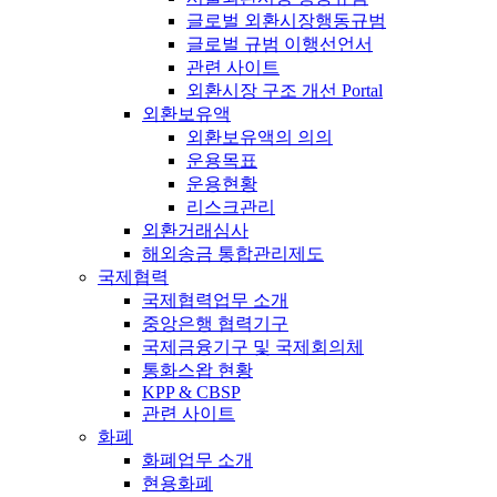
글로벌 외환시장행동규범
글로벌 규범 이행선언서
관련 사이트
외환시장 구조 개선 Portal
외환보유액
외환보유액의 의의
운용목표
운용현황
리스크관리
외환거래심사
해외송금 통합관리제도
국제협력
국제협력업무 소개
중앙은행 협력기구
국제금융기구 및 국제회의체
통화스왑 현황
KPP & CBSP
관련 사이트
화폐
화폐업무 소개
현용화폐