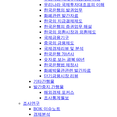
우리나라 국제투자대조표의 이해
한국은행의 발권업무
화폐관련 발간자료
한국의 지급결제제도
한국은행의 증권업무 해설
한국의 외환시장과 외환제도
국제금융기구
중국의 금융제도
국제경제리뷰 및 분석
한국은행 70년사
숫자로 보는 광복 60년
한국은행법 제정사
화폐박물관관련 발간자료
단기금융시장 리뷰
기타간행물
발간중지 간행물
해외경제 포커스
조사통계월보
조사연구
BOK 이슈노트
경제분석