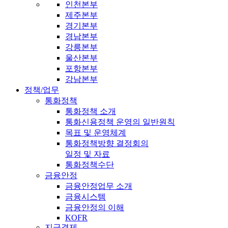
인천본부
제주본부
경기본부
경남본부
강릉본부
울산본부
포항본부
강남본부
정책/업무
통화정책
통화정책 소개
통화신용정책 운영의 일반원칙
목표 및 운영체계
통화정책방향 결정회의
일정 및 자료
통화정책수단
금융안정
금융안정업무 소개
금융시스템
금융안정의 이해
KOFR
지급결제