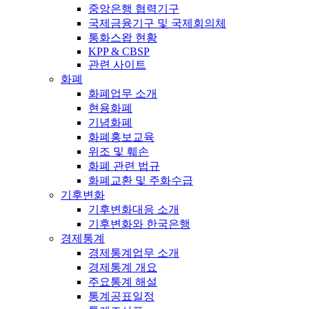
중앙은행 협력기구
국제금융기구 및 국제회의체
통화스왑 현황
KPP & CBSP
관련 사이트
화폐
화폐업무 소개
현용화폐
기념화폐
화폐홍보교육
위조 및 훼손
화폐 관련 법규
화폐교환 및 주화수급
기후변화
기후변화대응 소개
기후변화와 한국은행
경제통계
경제통계업무 소개
경제통계 개요
주요통계 해설
통계공표일정