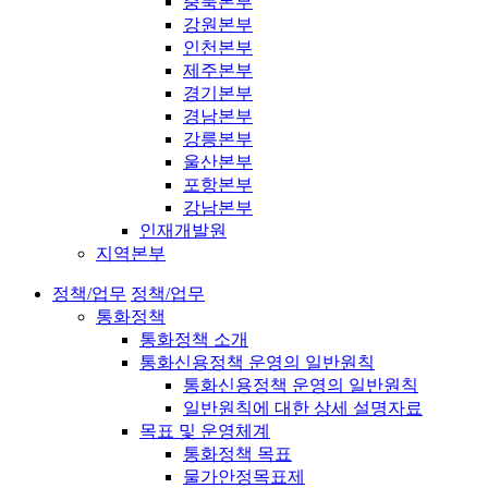
충북본부
강원본부
인천본부
제주본부
경기본부
경남본부
강릉본부
울산본부
포항본부
강남본부
인재개발원
지역본부
정책/업무
정책/업무
통화정책
통화정책 소개
통화신용정책 운영의 일반원칙
통화신용정책 운영의 일반원칙
일반원칙에 대한 상세 설명자료
목표 및 운영체계
통화정책 목표
물가안정목표제