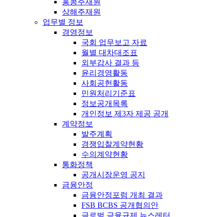
홍콩주재원
상해주재원
업무별 정보
경영정보
국회 업무보고 자료
월별 대차대조표
외부감사 결과 등
윤리경영활동
사회공헌활동
민원처리기준표
정보공개목록
개인정보 제3자 제공 공개
계약정보
발주계획
경쟁입찰계약현황
수의계약현황
통화정책
공개시장운영 공지
금융안정
금융안정포럼 개최 결과
FSB BCBS 공개협의안
글로벌 금융규제 뉴스레터