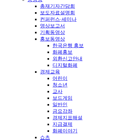
총재기자간담회
보도자료설명회
컨퍼런스·세미나
영상보고서
기획동영상
홍보동영상
한국은행 홍보
화폐홍보
외환신고안내
디지털화폐
경제교육
어린이
청소년
교사
보드게임
일반인
금요강좌
경제지표해설
지급결제
화폐이야기
쇼츠