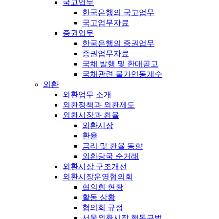
국고업무
한국은행의 국고업무
국고업무자료
증권업무
한국은행의 증권업무
증권업무자료
국채 발행 및 환매공고
국채관련 물가연동계수
외환
외환업무 소개
외환정책과 외환제도
외환시장과 환율
외환시장
환율
금리 및 환율 동향
외환당국 순거래
외환시장 구조개선
외환시장운영협의회
협의회 현황
활동 상황
협의회 규정
서울외환시장 행동규범