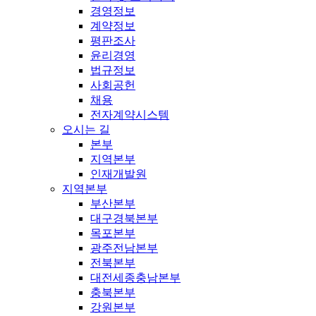
경영정보
계약정보
평판조사
윤리경영
법규정보
사회공헌
채용
전자계약시스템
오시는 길
본부
지역본부
인재개발원
지역본부
부산본부
대구경북본부
목포본부
광주전남본부
전북본부
대전세종충남본부
충북본부
강원본부