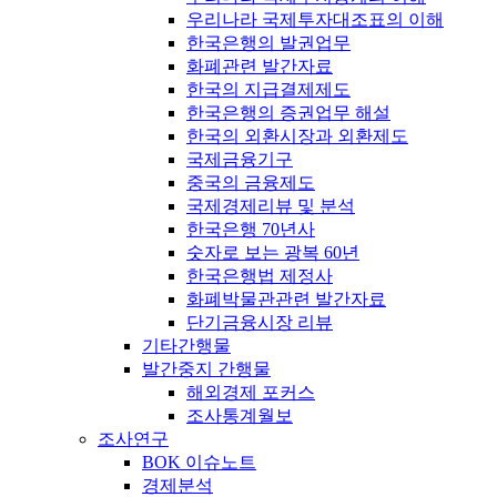
우리나라 국제투자대조표의 이해
한국은행의 발권업무
화폐관련 발간자료
한국의 지급결제제도
한국은행의 증권업무 해설
한국의 외환시장과 외환제도
국제금융기구
중국의 금융제도
국제경제리뷰 및 분석
한국은행 70년사
숫자로 보는 광복 60년
한국은행법 제정사
화폐박물관관련 발간자료
단기금융시장 리뷰
기타간행물
발간중지 간행물
해외경제 포커스
조사통계월보
조사연구
BOK 이슈노트
경제분석