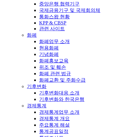
중앙은행 협력기구
국제금융기구 및 국제회의체
통화스왑 현황
KPP & CBSP
관련 사이트
화폐
화폐업무 소개
현용화폐
기념화폐
화폐홍보교육
위조 및 훼손
화폐 관련 법규
화폐교환 및 주화수급
기후변화
기후변화대응 소개
기후변화와 한국은행
경제통계
경제통계업무 소개
경제통계 개요
주요통계 해설
통계공표일정