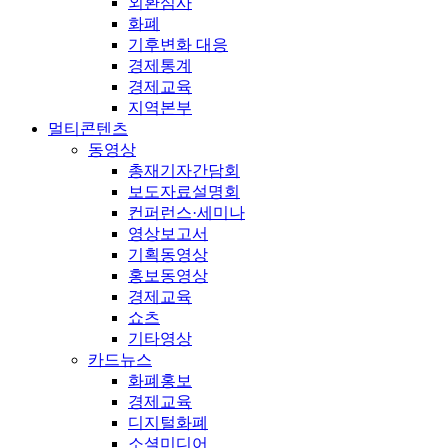
외환심사
화폐
기후변화 대응
경제통계
경제교육
지역본부
멀티콘텐츠
동영상
총재기자간담회
보도자료설명회
컨퍼런스·세미나
영상보고서
기획동영상
홍보동영상
경제교육
쇼츠
기타영상
카드뉴스
화폐홍보
경제교육
디지털화폐
소셜미디어