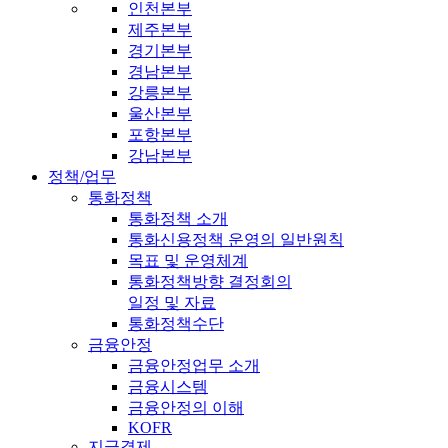
인천본부
제주본부
경기본부
경남본부
강릉본부
울산본부
포항본부
강남본부
정책/업무
통화정책
통화정책 소개
통화신용정책 운영의 일반원칙
목표 및 운영체계
통화정책방향 결정회의
일정 및 자료
통화정책수단
금융안정
금융안정업무 소개
금융시스템
금융안정의 이해
KOFR
지급결제