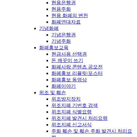
현용은행권
현용주화
현용 화폐의 변천
화폐연대자료
기념화폐
기념은행권
기념주화
화폐홍보교육
현금사용 선택권
돈 깨끗이 쓰기
화폐사랑 콘텐츠 공모전
화폐홍보 리플릿/포스터
화폐홍보 동영상
화폐이야기
위조 및 훼손
위조방지장치
위조지폐 기번호 검색
위조지폐 식별요령
위조지폐 발견시 처리요령
위조지폐 신고서식
주화 훼손 및 훼손 주화 발견시 처리요