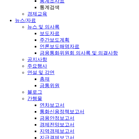
통계조사표
통계검색
경제교육
뉴스/자료
뉴스 및 의사록
보도자료
주간보도계획
언론보도해명자료
금융통화위원회 의사록 및 의결사항
공지사항
주요행사
연설 및 강연
총재
금통위원
블로그
간행물
연차보고서
통화신용정책보고서
금융안정보고서
경제전망보고서
지역경제보고서
지급결제보고서