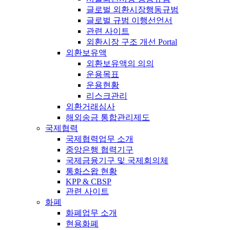
글로벌 외환시장행동규범
글로벌 규범 이행선언서
관련 사이트
외환시장 구조 개선 Portal
외환보유액
외환보유액의 의의
운용목표
운용현황
리스크관리
외환거래심사
해외송금 통합관리제도
국제협력
국제협력업무 소개
중앙은행 협력기구
국제금융기구 및 국제회의체
통화스왑 현황
KPP & CBSP
관련 사이트
화폐
화폐업무 소개
현용화폐