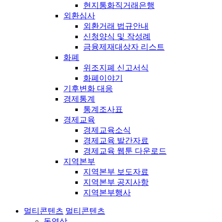
현지통화직거래은행
외환심사
외환거래 법규안내
신청양식 및 작성례
금융제재대상자 리스트
화폐
위조지폐 신고서식
화폐이야기
기후변화 대응
경제통계
통계조사표
경제교육
경제교육소식
경제교육 발간자료
경제교육 웹툰 다운로드
지역본부
지역본부 보도자료
지역본부 공지사항
지역본부행사
멀티콘텐츠
멀티콘텐츠
동영상