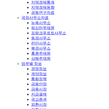
지역경제통계
지역경제동향
공동연구자료
국외사무소자료
뉴욕사무소
워싱턴주재원
프랑크푸르트사무소
동경사무소
런던사무소
북경사무소
홍콩주재원
상해주재원
업무별 정보
경영정보
계약정보
통화정책
금융안정
금융시장
지급결제
국고증권
외환시장