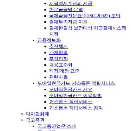
지급결제수단의 제공
한은금융망 운영
국제금융전문표준(ISO 20022) 도입
결제부족자금 지원
결제완결성 보장대상 지급결제시스템
지정
금융정보화
추진체계
관계법령
추진현황
금융표준화
제정/개정 표준
관련자료
모바일현금카드·거스름돈 적립서비스
모바일현금카드 개요
모바일현금카드 이용방법
거스름돈 적립서비스
거스름돈 적립서비스 참여
디지털화폐
국고증권
국고증권업무 소개