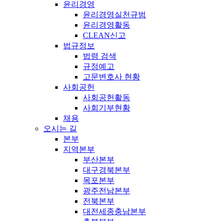
윤리경영
윤리경영실천규범
윤리경영활동
CLEAN신고
법규정보
법령 검색
규정예고
고문변호사 현황
사회공헌
사회공헌활동
사회기부현황
채용
오시는 길
본부
지역본부
부산본부
대구경북본부
목포본부
광주전남본부
전북본부
대전세종충남본부