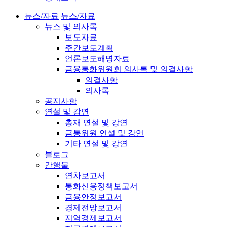
뉴스/자료
뉴스/자료
뉴스 및 의사록
보도자료
주간보도계획
언론보도해명자료
금융통화위원회 의사록 및 의결사항
의결사항
의사록
공지사항
연설 및 강연
총재 연설 및 강연
금통위원 연설 및 강연
기타 연설 및 강연
블로그
간행물
연차보고서
통화신용정책보고서
금융안정보고서
경제전망보고서
지역경제보고서