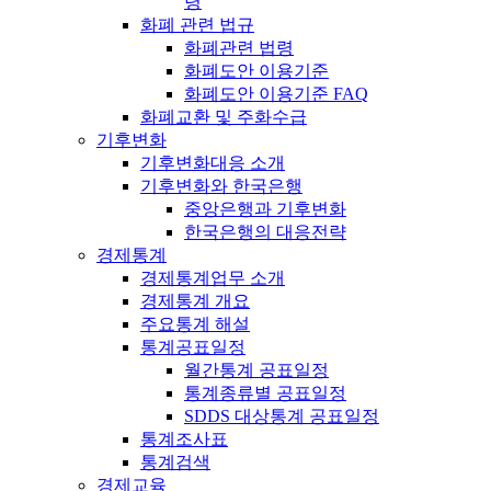
령
화폐 관련 법규
화폐관련 법령
화폐도안 이용기준
화폐도안 이용기준 FAQ
화폐교환 및 주화수급
기후변화
기후변화대응 소개
기후변화와 한국은행
중앙은행과 기후변화
한국은행의 대응전략
경제통계
경제통계업무 소개
경제통계 개요
주요통계 해설
통계공표일정
월간통계 공표일정
통계종류별 공표일정
SDDS 대상통계 공표일정
통계조사표
통계검색
경제교육