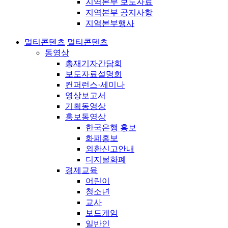
지역본부 보도자료
지역본부 공지사항
지역본부행사
멀티콘텐츠
멀티콘텐츠
동영상
총재기자간담회
보도자료설명회
컨퍼런스·세미나
영상보고서
기획동영상
홍보동영상
한국은행 홍보
화폐홍보
외환신고안내
디지털화폐
경제교육
어린이
청소년
교사
보드게임
일반인