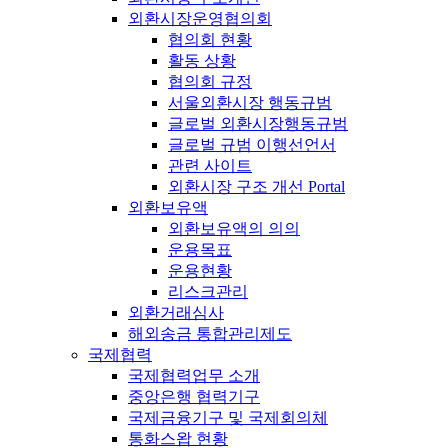
외환시장운영협의회
협의회 현황
활동 상황
협의회 규정
서울외환시장 행동규범
글로벌 외환시장행동규범
글로벌 규범 이행선언서
관련 사이트
외환시장 구조 개선 Portal
외환보유액
외환보유액의 의의
운용목표
운용현황
리스크관리
외환거래심사
해외송금 통합관리제도
국제협력
국제협력업무 소개
중앙은행 협력기구
국제금융기구 및 국제회의체
통화스왑 현황