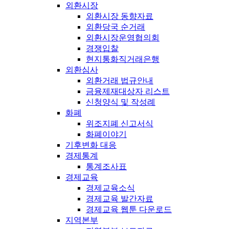
외환시장
외환시장 동향자료
외환당국 순거래
외환시장운영협의회
경쟁입찰
현지통화직거래은행
외환심사
외환거래 법규안내
금융제재대상자 리스트
신청양식 및 작성례
화폐
위조지폐 신고서식
화폐이야기
기후변화 대응
경제통계
통계조사표
경제교육
경제교육소식
경제교육 발간자료
경제교육 웹툰 다운로드
지역본부