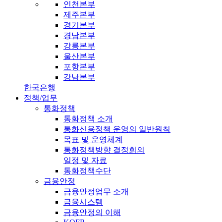
인천본부
제주본부
경기본부
경남본부
강릉본부
울산본부
포항본부
강남본부
한국은행
정책/업무
통화정책
통화정책 소개
통화신용정책 운영의 일반원칙
목표 및 운영체계
통화정책방향 결정회의
일정 및 자료
통화정책수단
금융안정
금융안정업무 소개
금융시스템
금융안정의 이해