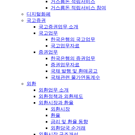
거스름돈 적립서비스
거스름돈 적립서비스 참여
디지털화폐
국고증권
국고증권업무 소개
국고업무
한국은행의 국고업무
국고업무자료
증권업무
한국은행의 증권업무
증권업무자료
국채 발행 및 환매공고
국채관련 물가연동계수
외환
외환업무 소개
외환정책과 외환제도
외환시장과 환율
외환시장
환율
금리 및 환율 동향
외환당국 순거래
외환시장 구조개선