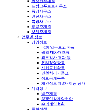
워싱턴주재원
프랑크푸르트사무소
동경사무소
런던사무소
북경사무소
홍콩주재원
상해주재원
업무별 정보
경영정보
국회 업무보고 자료
월별 대차대조표
외부감사 결과 등
윤리경영활동
사회공헌활동
민원처리기준표
정보공개목록
개인정보 제3자 제공 공개
계약정보
발주계획
경쟁입찰계약현황
수의계약현황
통화정책