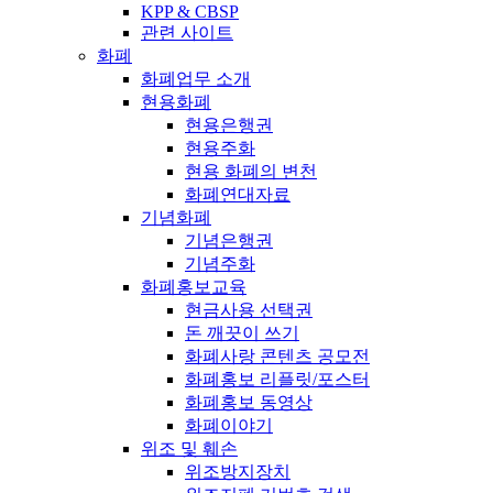
KPP & CBSP
관련 사이트
화폐
화폐업무 소개
현용화폐
현용은행권
현용주화
현용 화폐의 변천
화폐연대자료
기념화폐
기념은행권
기념주화
화폐홍보교육
현금사용 선택권
돈 깨끗이 쓰기
화폐사랑 콘텐츠 공모전
화폐홍보 리플릿/포스터
화폐홍보 동영상
화폐이야기
위조 및 훼손
위조방지장치