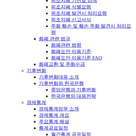
위조지폐 기번호 검색
위조지폐 식별요령
위조지폐 발견시 처리요령
위조지폐 신고서식
주화 훼손 및 훼손 주화 발견시 처리요
령
화폐 관련 법규
화폐관련 법령
화폐도안 이용기준
화폐도안 이용기준 FAQ
화폐교환 및 주화수급
기후변화
기후변화대응 소개
기후변화와 한국은행
중앙은행과 기후변화
한국은행의 대응전략
경제통계
경제통계업무 소개
경제통계 개요
주요통계 해설
통계공표일정
월간통계 공표일정