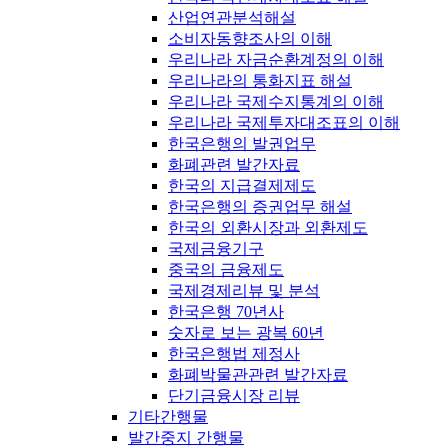
산업연관분석해설
소비자동향조사의 이해
우리나라 자금순환계정의 이해
우리나라의 통화지표 해설
우리나라 국제수지통계의 이해
우리나라 국제투자대조표의 이해
한국은행의 발권업무
화폐관련 발간자료
한국의 지급결제제도
한국은행의 증권업무 해설
한국의 외환시장과 외환제도
국제금융기구
중국의 금융제도
국제경제리뷰 및 분석
한국은행 70년사
숫자로 보는 광복 60년
한국은행법 제정사
화폐박물관관련 발간자료
단기금융시장 리뷰
기타간행물
발간중지 간행물