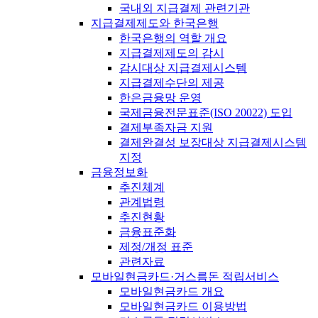
국내외 지급결제 관련기관
지급결제제도와 한국은행
한국은행의 역할 개요
지급결제제도의 감시
감시대상 지급결제시스템
지급결제수단의 제공
한은금융망 운영
국제금융전문표준(ISO 20022) 도입
결제부족자금 지원
결제완결성 보장대상 지급결제시스템
지정
금융정보화
추진체계
관계법령
추진현황
금융표준화
제정/개정 표준
관련자료
모바일현금카드·거스름돈 적립서비스
모바일현금카드 개요
모바일현금카드 이용방법