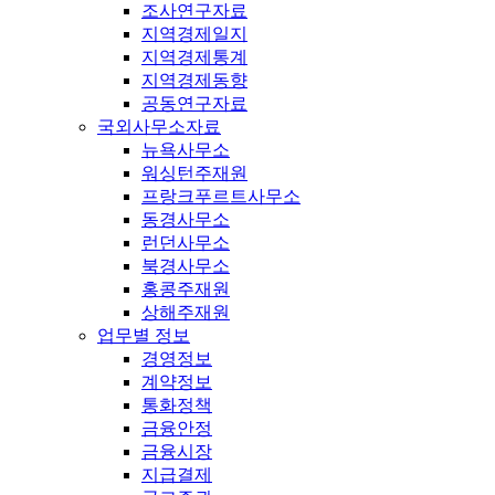
조사연구자료
지역경제일지
지역경제통계
지역경제동향
공동연구자료
국외사무소자료
뉴욕사무소
워싱턴주재원
프랑크푸르트사무소
동경사무소
런던사무소
북경사무소
홍콩주재원
상해주재원
업무별 정보
경영정보
계약정보
통화정책
금융안정
금융시장
지급결제