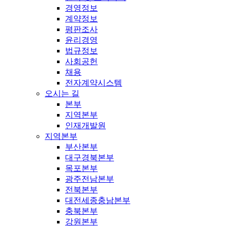
경영정보
계약정보
평판조사
윤리경영
법규정보
사회공헌
채용
전자계약시스템
오시는 길
본부
지역본부
인재개발원
지역본부
부산본부
대구경북본부
목포본부
광주전남본부
전북본부
대전세종충남본부
충북본부
강원본부