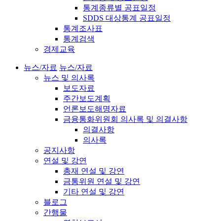
통계종류별 공표일정
SDDS 대상통계 공표일정
통계조사표
통계검색
경제교육
뉴스/자료
뉴스/자료
뉴스 및 의사록
보도자료
주간보도계획
언론보도해명자료
금융통화위원회 의사록 및 의결사항
의결사항
의사록
공지사항
연설 및 강연
총재 연설 및 강연
금통위원 연설 및 강연
기타 연설 및 강연
블로그
간행물