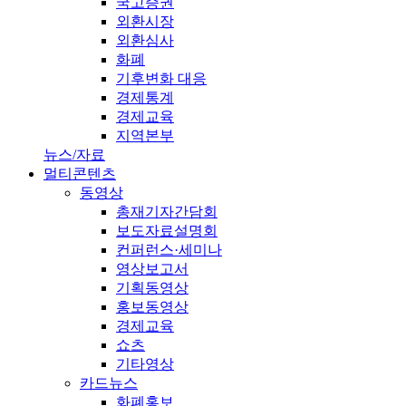
국고증권
외환시장
외환심사
화폐
기후변화 대응
경제통계
경제교육
지역본부
뉴스/자료
멀티콘텐츠
동영상
총재기자간담회
보도자료설명회
컨퍼런스·세미나
영상보고서
기획동영상
홍보동영상
경제교육
쇼츠
기타영상
카드뉴스
화폐홍보