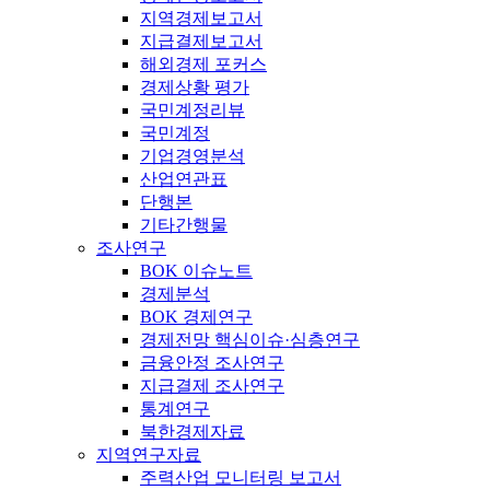
지역경제보고서
지급결제보고서
해외경제 포커스
경제상황 평가
국민계정리뷰
국민계정
기업경영분석
산업연관표
단행본
기타간행물
조사연구
BOK 이슈노트
경제분석
BOK 경제연구
경제전망 핵심이슈·심층연구
금융안정 조사연구
지급결제 조사연구
통계연구
북한경제자료
지역연구자료
주력산업 모니터링 보고서