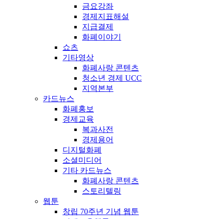
금요강좌
경제지표해설
지급결제
화폐이야기
쇼츠
기타영상
화폐사랑 콘텐츠
청소년 경제 UCC
지역본부
카드뉴스
화폐홍보
경제교육
복과사전
경제용어
디지털화폐
소셜미디어
기타 카드뉴스
화폐사랑 콘텐츠
스토리텔링
웹툰
창립 70주년 기념 웹툰