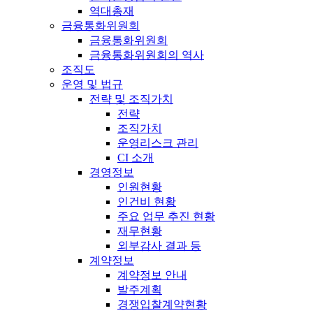
역대총재
금융통화위원회
금융통화위원회
금융통화위원회의 역사
조직도
운영 및 법규
전략 및 조직가치
전략
조직가치
운영리스크 관리
CI 소개
경영정보
인원현황
인건비 현황
주요 업무 추진 현황
재무현황
외부감사 결과 등
계약정보
계약정보 안내
발주계획
경쟁입찰계약현황