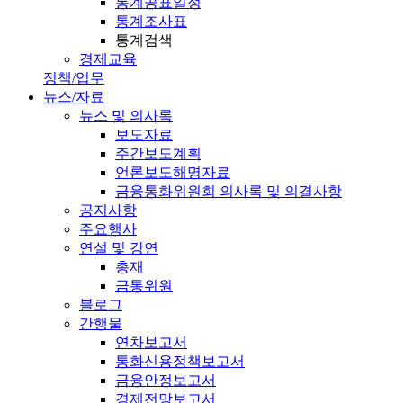
통계공표일정
통계조사표
통계검색
경제교육
정책/업무
뉴스/자료
뉴스 및 의사록
보도자료
주간보도계획
언론보도해명자료
금융통화위원회 의사록 및 의결사항
공지사항
주요행사
연설 및 강연
총재
금통위원
블로그
간행물
연차보고서
통화신용정책보고서
금융안정보고서
경제전망보고서