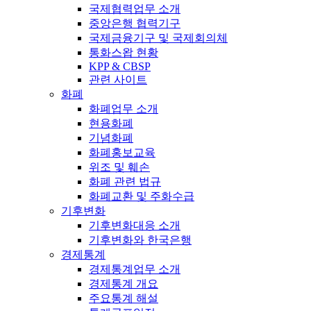
국제협력업무 소개
중앙은행 협력기구
국제금융기구 및 국제회의체
통화스왑 현황
KPP & CBSP
관련 사이트
화폐
화폐업무 소개
현용화폐
기념화폐
화폐홍보교육
위조 및 훼손
화폐 관련 법규
화폐교환 및 주화수급
기후변화
기후변화대응 소개
기후변화와 한국은행
경제통계
경제통계업무 소개
경제통계 개요
주요통계 해설