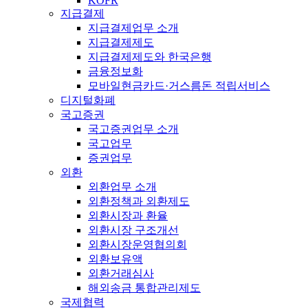
KOFR
지급결제
지급결제업무 소개
지급결제제도
지급결제제도와 한국은행
금융정보화
모바일현금카드·거스름돈 적립서비스
디지털화폐
국고증권
국고증권업무 소개
국고업무
증권업무
외환
외환업무 소개
외환정책과 외환제도
외환시장과 환율
외환시장 구조개선
외환시장운영협의회
외환보유액
외환거래심사
해외송금 통합관리제도
국제협력