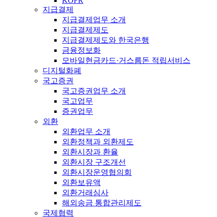
KOFR
지급결제
지급결제업무 소개
지급결제제도
지급결제제도와 한국은행
금융정보화
모바일현금카드·거스름돈 적립서비스
디지털화폐
국고증권
국고증권업무 소개
국고업무
증권업무
외환
외환업무 소개
외환정책과 외환제도
외환시장과 환율
외환시장 구조개선
외환시장운영협의회
외환보유액
외환거래심사
해외송금 통합관리제도
국제협력