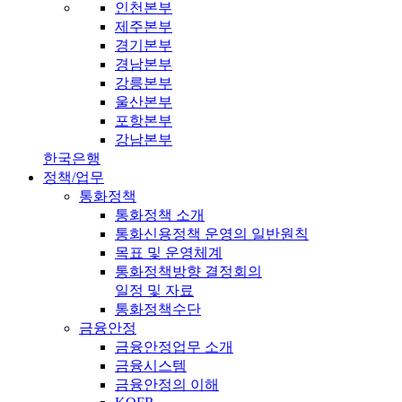
인천본부
제주본부
경기본부
경남본부
강릉본부
울산본부
포항본부
강남본부
한국은행
정책/업무
통화정책
통화정책 소개
통화신용정책 운영의 일반원칙
목표 및 운영체계
통화정책방향 결정회의
일정 및 자료
통화정책수단
금융안정
금융안정업무 소개
금융시스템
금융안정의 이해