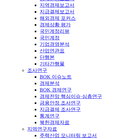
지역경제보고서
지급결제보고서
해외경제 포커스
경제상황 평가
국민계정리뷰
국민계정
기업경영분석
산업연관표
단행본
기타간행물
조사연구
BOK 이슈노트
경제분석
BOK 경제연구
경제전망 핵심이슈·심층연구
금융안정 조사연구
지급결제 조사연구
통계연구
북한경제자료
지역연구자료
주력산업 모니터링 보고서