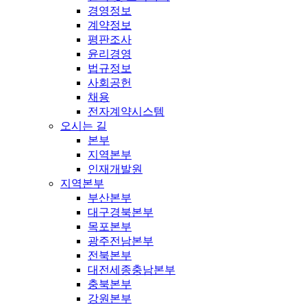
경영정보
계약정보
평판조사
윤리경영
법규정보
사회공헌
채용
전자계약시스템
오시는 길
본부
지역본부
인재개발원
지역본부
부산본부
대구경북본부
목포본부
광주전남본부
전북본부
대전세종충남본부
충북본부
강원본부