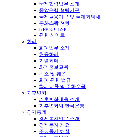
국제협력업무 소개
중앙은행 협력기구
국제금융기구 및 국제회의체
통화스왑 현황
KPP & CBSP
관련 사이트
화폐
화폐업무 소개
현용화폐
기념화폐
화폐홍보교육
위조 및 훼손
화폐 관련 법규
화폐교환 및 주화수급
기후변화
기후변화대응 소개
기후변화와 한국은행
경제통계
경제통계업무 소개
경제통계 개요
주요통계 해설