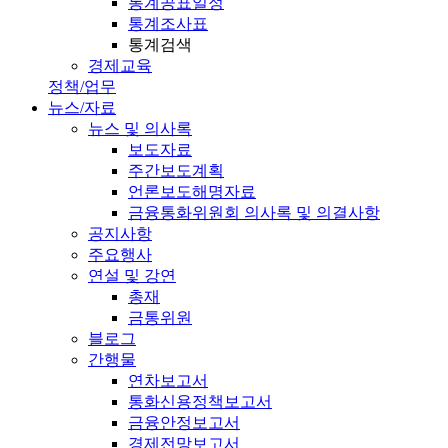
통계공표일정
통계조사표
통계검색
경제교육
정책/업무
뉴스/자료
뉴스 및 의사록
보도자료
주간보도계획
언론보도해명자료
금융통화위원회 의사록 및 의결사항
공지사항
주요행사
연설 및 강연
총재
금통위원
블로그
간행물
연차보고서
통화신용정책보고서
금융안정보고서
경제전망보고서