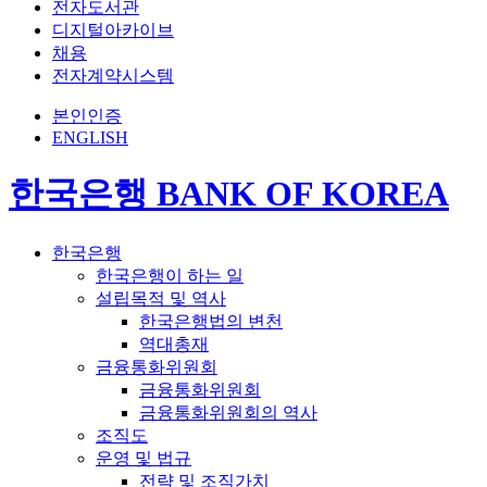
전자도서관
디지털아카이브
채용
전자계약시스템
본인인증
ENGLISH
한국은행 BANK OF KOREA
한국은행
한국은행이 하는 일
설립목적 및 역사
한국은행법의 변천
역대총재
금융통화위원회
금융통화위원회
금융통화위원회의 역사
조직도
운영 및 법규
전략 및 조직가치