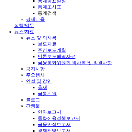
통계공표일정
통계조사표
통계검색
경제교육
정책/업무
뉴스/자료
뉴스 및 의사록
보도자료
주간보도계획
언론보도해명자료
금융통화위원회 의사록 및 의결사항
공지사항
주요행사
연설 및 강연
총재
금통위원
블로그
간행물
연차보고서
통화신용정책보고서
금융안정보고서
경제전망보고서