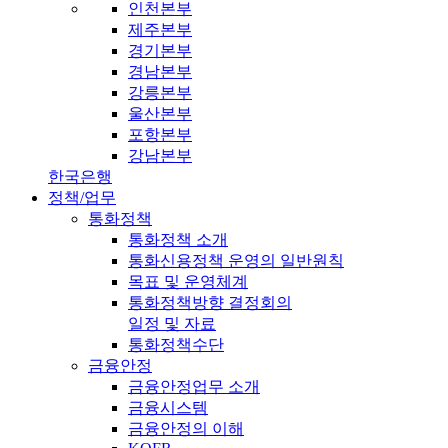
인천본부
제주본부
경기본부
경남본부
강릉본부
울산본부
포항본부
강남본부
한국은행
정책/업무
통화정책
통화정책 소개
통화신용정책 운영의 일반원칙
목표 및 운영체계
통화정책방향 결정회의
일정 및 자료
통화정책수단
금융안정
금융안정업무 소개
금융시스템
금융안정의 이해