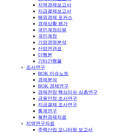
지역경제보고서
지급결제보고서
해외경제 포커스
경제상황 평가
국민계정리뷰
국민계정
기업경영분석
산업연관표
단행본
기타간행물
조사연구
BOK 이슈노트
경제분석
BOK 경제연구
경제전망 핵심이슈·심층연구
금융안정 조사연구
지급결제 조사연구
통계연구
북한경제자료
지역연구자료
주력산업 모니터링 보고서