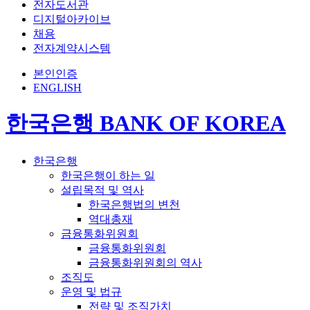
전자도서관
디지털아카이브
채용
전자계약시스템
본인인증
ENGLISH
한국은행 BANK OF KOREA
한국은행
한국은행이 하는 일
설립목적 및 역사
한국은행법의 변천
역대총재
금융통화위원회
금융통화위원회
금융통화위원회의 역사
조직도
운영 및 법규
전략 및 조직가치