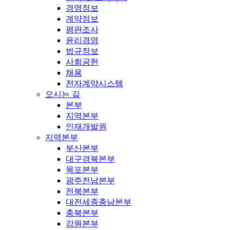
경영정보
계약정보
평판조사
윤리경영
법규정보
사회공헌
채용
전자계약시스템
오시는 길
본부
지역본부
인재개발원
지역본부
부산본부
대구경북본부
목포본부
광주전남본부
전북본부
대전세종충남본부
충북본부
강원본부