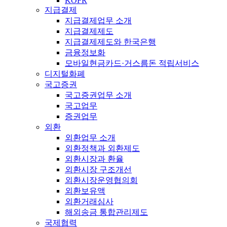
KOFR
지급결제
지급결제업무 소개
지급결제제도
지급결제제도와 한국은행
금융정보화
모바일현금카드·거스름돈 적립서비스
디지털화폐
국고증권
국고증권업무 소개
국고업무
증권업무
외환
외환업무 소개
외환정책과 외환제도
외환시장과 환율
외환시장 구조개선
외환시장운영협의회
외환보유액
외환거래심사
해외송금 통합관리제도
국제협력