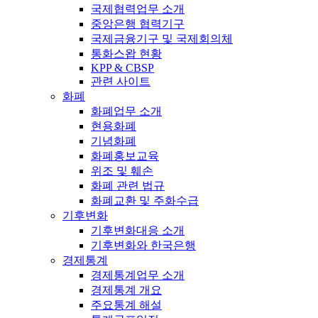
국제협력업무 소개
중앙은행 협력기구
국제금융기구 및 국제회의체
통화스왑 현황
KPP & CBSP
관련 사이트
화폐
화폐업무 소개
현용화폐
기념화폐
화폐홍보교육
위조 및 훼손
화폐 관련 법규
화폐교환 및 주화수급
기후변화
기후변화대응 소개
기후변화와 한국은행
경제통계
경제통계업무 소개
경제통계 개요
주요통계 해설