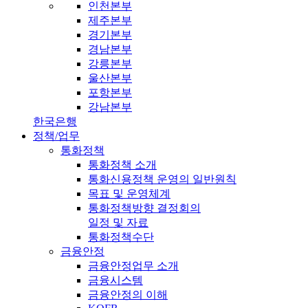
인천본부
제주본부
경기본부
경남본부
강릉본부
울산본부
포항본부
강남본부
한국은행
정책/업무
통화정책
통화정책 소개
통화신용정책 운영의 일반원칙
목표 및 운영체계
통화정책방향 결정회의
일정 및 자료
통화정책수단
금융안정
금융안정업무 소개
금융시스템
금융안정의 이해