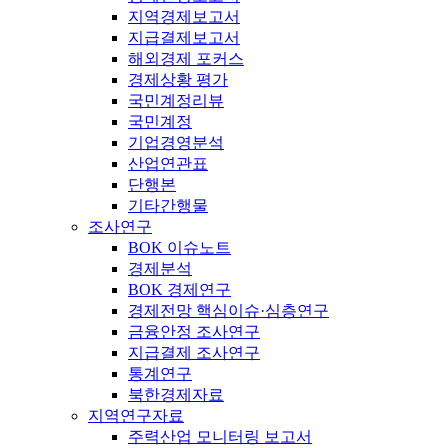
지역경제보고서
지급결제보고서
해외경제 포커스
경제상황 평가
국민계정리뷰
국민계정
기업경영분석
산업연관표
단행본
기타간행물
조사연구
BOK 이슈노트
경제분석
BOK 경제연구
경제전망 핵심이슈·심층연구
금융안정 조사연구
지급결제 조사연구
통계연구
북한경제자료
지역연구자료
주력산업 모니터링 보고서