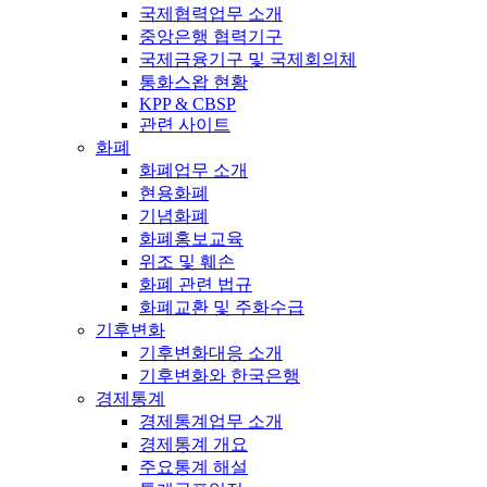
국제협력업무 소개
중앙은행 협력기구
국제금융기구 및 국제회의체
통화스왑 현황
KPP & CBSP
관련 사이트
화폐
화폐업무 소개
현용화폐
기념화폐
화폐홍보교육
위조 및 훼손
화폐 관련 법규
화폐교환 및 주화수급
기후변화
기후변화대응 소개
기후변화와 한국은행
경제통계
경제통계업무 소개
경제통계 개요
주요통계 해설