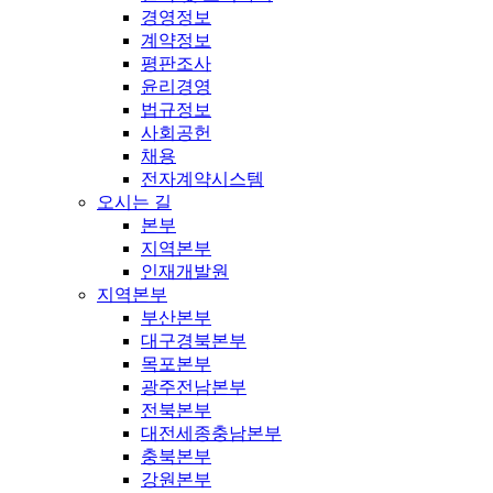
경영정보
계약정보
평판조사
윤리경영
법규정보
사회공헌
채용
전자계약시스템
오시는 길
본부
지역본부
인재개발원
지역본부
부산본부
대구경북본부
목포본부
광주전남본부
전북본부
대전세종충남본부
충북본부
강원본부