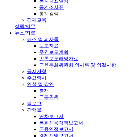
통계공표일정
통계조사표
통계검색
경제교육
정책/업무
뉴스/자료
뉴스 및 의사록
보도자료
주간보도계획
언론보도해명자료
금융통화위원회 의사록 및 의결사항
공지사항
주요행사
연설 및 강연
총재
금통위원
블로그
간행물
연차보고서
통화신용정책보고서
금융안정보고서
경제전망보고서