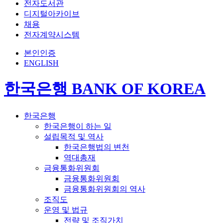
전자도서관
디지털아카이브
채용
전자계약시스템
본인인증
ENGLISH
한국은행 BANK OF KOREA
한국은행
한국은행이 하는 일
설립목적 및 역사
한국은행법의 변천
역대총재
금융통화위원회
금융통화위원회
금융통화위원회의 역사
조직도
운영 및 법규
전략 및 조직가치