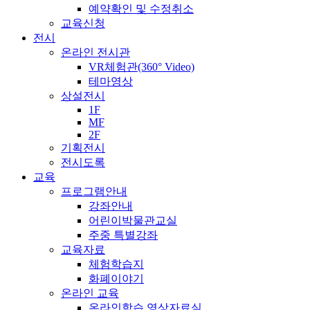
예약확인 및 수정취소
교육신청
전시
온라인 전시관
VR체험관(360° Video)
테마영상
상설전시
1F
MF
2F
기획전시
전시도록
교육
프로그램안내
강좌안내
어린이박물관교실
주중 특별강좌
교육자료
체험학습지
화폐이야기
온라인 교육
온라인학습 영상자료실