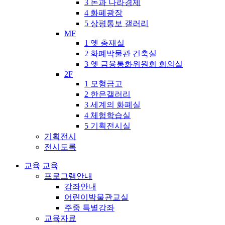
3 돈과 나라경제
4 화폐광장
5 상평통보 갤러리
MF
1 옛 총재실
2 화폐박물관 건축실
3 옛 금융통화위원회 회의실
2F
1 모형금고
2 한은갤러리
3 세계의 화폐실
4 체험학습실
5 기획전시실
기획전시
전시도록
교육
교육
프로그램안내
강좌안내
어린이박물관교실
주중 특별강좌
교육자료