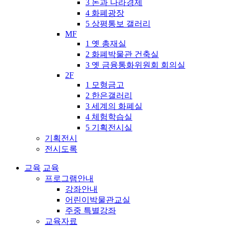
3 돈과 나라경제
4 화폐광장
5 상평통보 갤러리
MF
1 옛 총재실
2 화폐박물관 건축실
3 옛 금융통화위원회 회의실
2F
1 모형금고
2 한은갤러리
3 세계의 화폐실
4 체험학습실
5 기획전시실
기획전시
전시도록
교육
교육
프로그램안내
강좌안내
어린이박물관교실
주중 특별강좌
교육자료