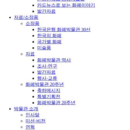
카드뉴스로 보는 화폐이야기
발간자료
자료/소장품
소장품
한국은행 화폐박물관 30선
한국의 화폐
국가별 화폐
미술품
자료
화폐박물관 역사
조사·연구
발간자료
행사·교류
화폐박물관 20주년
축하메시지
특별기획전
화폐박물관 20주년
박물관 소개
인사말
미션·비전
연혁