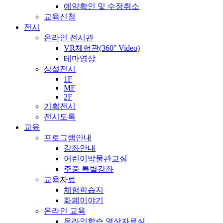
예약확인 및 수정취소
교육신청
전시
온라인 전시관
VR체험관(360° Video)
테마영상
상설전시
1F
MF
2F
기획전시
전시도록
교육
프로그램안내
강좌안내
어린이박물관교실
주중 특별강좌
교육자료
체험학습지
화폐이야기
온라인 교육
온라인학습 영상자료실