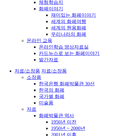
체험학습지
화폐이야기
재미있는 화폐이야기
세계의 화폐여행
세계의 현용화폐
우리나라의 화폐
온라인 교육
온라인학습 영상자료실
카드뉴스로 보는 화폐이야기
발간자료
자료/소장품
자료/소장품
소장품
한국은행 화폐박물관 30선
한국의 화폐
국가별 화폐
미술품
자료
화폐박물관 역사
1950년 이전
1950년 ~ 2000년
2001년 이후