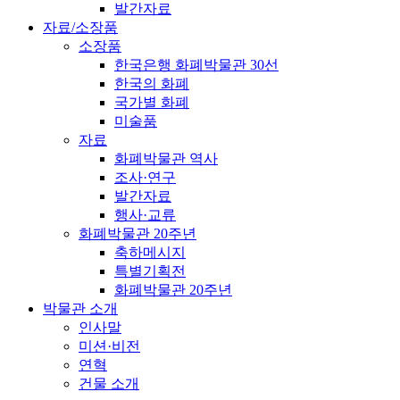
발간자료
자료/소장품
소장품
한국은행 화폐박물관 30선
한국의 화폐
국가별 화폐
미술품
자료
화폐박물관 역사
조사·연구
발간자료
행사·교류
화폐박물관 20주년
축하메시지
특별기획전
화폐박물관 20주년
박물관 소개
인사말
미션·비전
연혁
건물 소개