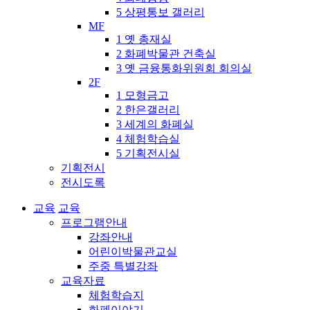
5 상평통보 갤러리
MF
1 옛 총재실
2 화폐박물관 건축실
3 옛 금융통화위원회 회의실
2F
1 모형금고
2 한은갤러리
3 세계의 화폐실
4 체험학습실
5 기획전시실
기획전시
전시도록
교육
교육
프로그램안내
강좌안내
어린이박물관교실
주중 특별강좌
교육자료
체험학습지
화폐이야기