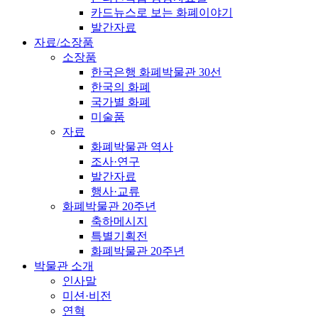
카드뉴스로 보는 화폐이야기
발간자료
자료/소장품
소장품
한국은행 화폐박물관 30선
한국의 화폐
국가별 화폐
미술품
자료
화폐박물관 역사
조사·연구
발간자료
행사·교류
화폐박물관 20주년
축하메시지
특별기획전
화폐박물관 20주년
박물관 소개
인사말
미션·비전
연혁