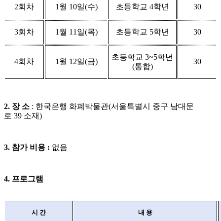
2
회차
1월 10
일
(
수
)
초등학교 4
학년
30
3
회차
1월
11
일
(
목
)
초등학교 5
학년
30
초등학교 3
~5
학년
4
회차
1월
12
일
(
금
)
30
(
통합
)
2.
장 소
:
한국은행 화폐박물관
(
서울특별시 중구 남대문
로
39
소재
)
3.
참가 비용
:
없음
4.
프로그램
시 간
내 용