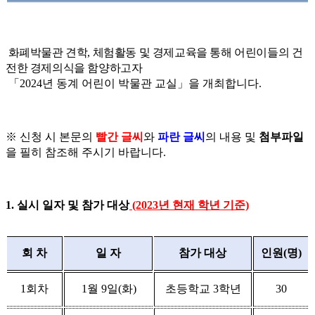
화폐박물관 견학, 체험활동 및 경제교육을 통해 어린이들의 건
전한 경제의식을 함양하고자
「
2024
년 동계 어린이 박물관 교실
」
을 개최합니다
.
※ 신청 시 본문의
빨간 글씨
와
파란 글씨
의 내용 및
첨부파일
을 필히 참조해 주시기 바랍니다.
1.
실시 일자 및 참가 대상
(2023년 현재 학년 기준)
회 차
일 자
참가 대상
인원
(
명
)
1
회차
1월 9
일
(
화
)
초등학교 3
학년
30