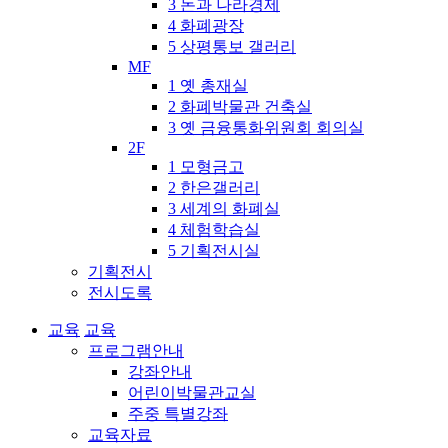
3 돈과 나라경제
4 화폐광장
5 상평통보 갤러리
MF
1 옛 총재실
2 화폐박물관 건축실
3 옛 금융통화위원회 회의실
2F
1 모형금고
2 한은갤러리
3 세계의 화폐실
4 체험학습실
5 기획전시실
기획전시
전시도록
교육
교육
프로그램안내
강좌안내
어린이박물관교실
주중 특별강좌
교육자료