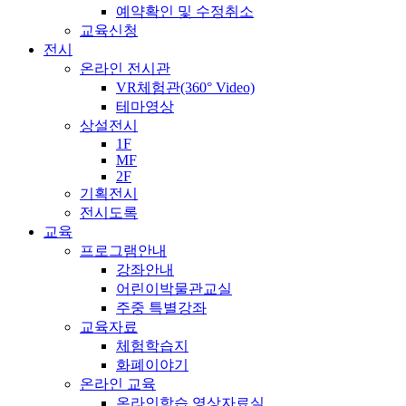
예약확인 및 수정취소
교육신청
전시
온라인 전시관
VR체험관(360° Video)
테마영상
상설전시
1F
MF
2F
기획전시
전시도록
교육
프로그램안내
강좌안내
어린이박물관교실
주중 특별강좌
교육자료
체험학습지
화폐이야기
온라인 교육
온라인학습 영상자료실