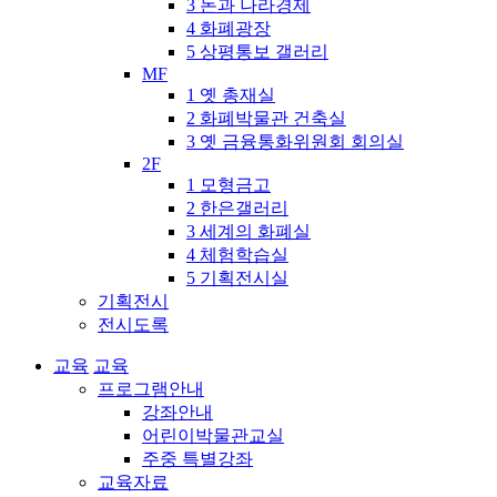
3 돈과 나라경제
4 화폐광장
5 상평통보 갤러리
MF
1 옛 총재실
2 화폐박물관 건축실
3 옛 금융통화위원회 회의실
2F
1 모형금고
2 한은갤러리
3 세계의 화폐실
4 체험학습실
5 기획전시실
기획전시
전시도록
교육
교육
프로그램안내
강좌안내
어린이박물관교실
주중 특별강좌
교육자료