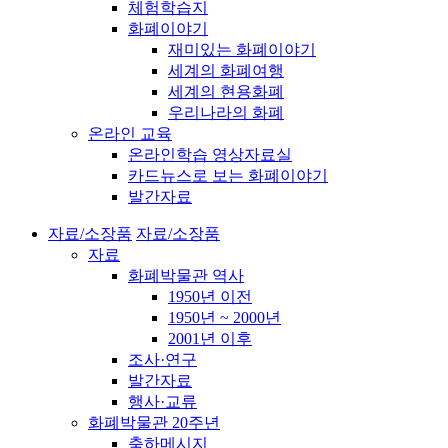
체험학습지
화폐이야기
재미있는 화폐이야기
세계의 화폐여행
세계의 현용화폐
우리나라의 화폐
온라인 교육
온라인학습 영상자료실
카드뉴스로 보는 화폐이야기
발간자료
자료/소장품
자료/소장품
자료
화폐박물관 역사
1950년 이전
1950년 ~ 2000년
2001년 이후
조사·연구
발간자료
행사·교류
화폐박물관 20주년
축하메시지