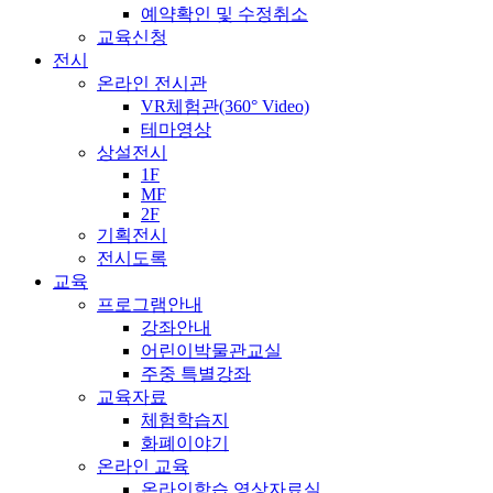
예약확인 및 수정취소
교육신청
전시
온라인 전시관
VR체험관(360° Video)
테마영상
상설전시
1F
MF
2F
기획전시
전시도록
교육
프로그램안내
강좌안내
어린이박물관교실
주중 특별강좌
교육자료
체험학습지
화폐이야기
온라인 교육
온라인학습 영상자료실