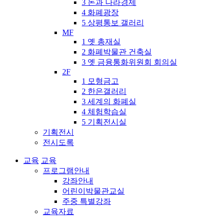
3 돈과 나라경제
4 화폐광장
5 상평통보 갤러리
MF
1 옛 총재실
2 화폐박물관 건축실
3 옛 금융통화위원회 회의실
2F
1 모형금고
2 한은갤러리
3 세계의 화폐실
4 체험학습실
5 기획전시실
기획전시
전시도록
교육
교육
프로그램안내
강좌안내
어린이박물관교실
주중 특별강좌
교육자료