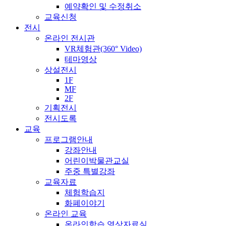
예약확인 및 수정취소
교육신청
전시
온라인 전시관
VR체험관(360° Video)
테마영상
상설전시
1F
MF
2F
기획전시
전시도록
교육
프로그램안내
강좌안내
어린이박물관교실
주중 특별강좌
교육자료
체험학습지
화폐이야기
온라인 교육
온라인학습 영상자료실