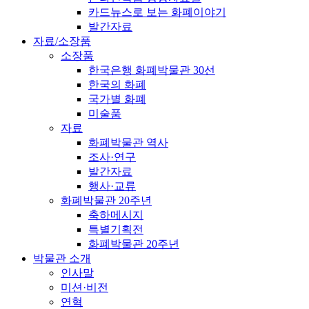
카드뉴스로 보는 화폐이야기
발간자료
자료/소장품
소장품
한국은행 화폐박물관 30선
한국의 화폐
국가별 화폐
미술품
자료
화폐박물관 역사
조사·연구
발간자료
행사·교류
화폐박물관 20주년
축하메시지
특별기획전
화폐박물관 20주년
박물관 소개
인사말
미션·비전
연혁