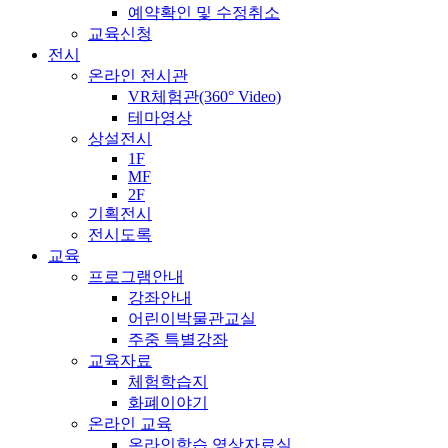
예약확인 및 수정취소
교육신청
전시
온라인 전시관
VR체험관(360° Video)
테마영상
상설전시
1F
MF
2F
기획전시
전시도록
교육
프로그램안내
강좌안내
어린이박물관교실
주중 특별강좌
교육자료
체험학습지
화폐이야기
온라인 교육
온라인학습 영상자료실