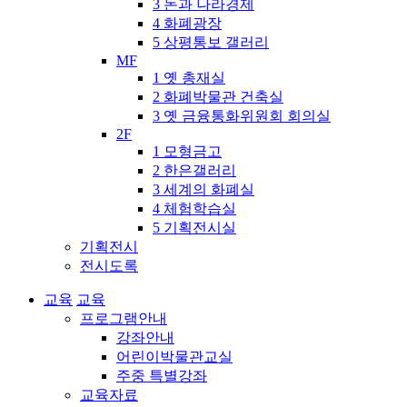
3 돈과 나라경제
4 화폐광장
5 상평통보 갤러리
MF
1 옛 총재실
2 화폐박물관 건축실
3 옛 금융통화위원회 회의실
2F
1 모형금고
2 한은갤러리
3 세계의 화폐실
4 체험학습실
5 기획전시실
기획전시
전시도록
교육
교육
프로그램안내
강좌안내
어린이박물관교실
주중 특별강좌
교육자료