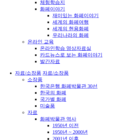
체험학습지
화폐이야기
재미있는 화폐이야기
세계의 화폐여행
세계의 현용화폐
우리나라의 화폐
온라인 교육
온라인학습 영상자료실
카드뉴스로 보는 화폐이야기
발간자료
자료/소장품
자료/소장품
소장품
한국은행 화폐박물관 30선
한국의 화폐
국가별 화폐
미술품
자료
화폐박물관 역사
1950년 이전
1950년 ~ 2000년
2001년 이후