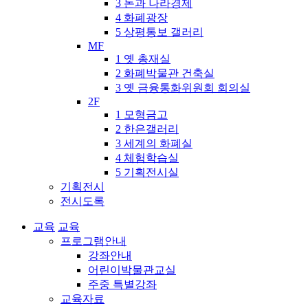
3 돈과 나라경제
4 화폐광장
5 상평통보 갤러리
MF
1 옛 총재실
2 화폐박물관 건축실
3 옛 금융통화위원회 회의실
2F
1 모형금고
2 한은갤러리
3 세계의 화폐실
4 체험학습실
5 기획전시실
기획전시
전시도록
교육
교육
프로그램안내
강좌안내
어린이박물관교실
주중 특별강좌
교육자료