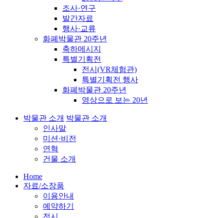
조사·연구
발간자료
행사·교류
화폐박물관 20주년
축하메시지
특별기획전
전시(VR체험관)
특별기획전 행사
화폐박물관 20주년
영상으로 보는 20년
박물관 소개
박물관 소개
인사말
미션·비전
연혁
건물 소개
Home
자료/소장품
이용안내
예약하기
전시