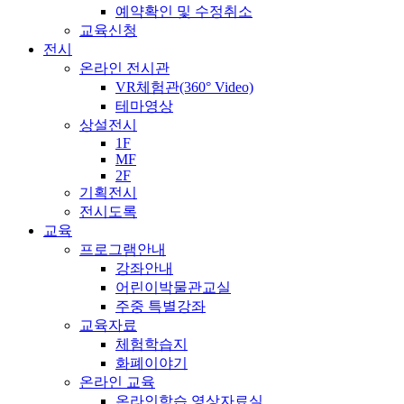
예약확인 및 수정취소
교육신청
전시
온라인 전시관
VR체험관(360° Video)
테마영상
상설전시
1F
MF
2F
기획전시
전시도록
교육
프로그램안내
강좌안내
어린이박물관교실
주중 특별강좌
교육자료
체험학습지
화폐이야기
온라인 교육
온라인학습 영상자료실