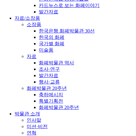
카드뉴스로 보는 화폐이야기
발간자료
자료/소장품
소장품
한국은행 화폐박물관 30선
한국의 화폐
국가별 화폐
미술품
자료
화폐박물관 역사
조사·연구
발간자료
행사·교류
화폐박물관 20주년
축하메시지
특별기획전
화폐박물관 20주년
박물관 소개
인사말
미션·비전
연혁