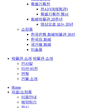
특별기획전
전시(VR체험관)
특별기획전 행사
화폐박물관 20주년
영상으로 보는 20년
소장품
한국은행 화폐박물관 30선
한국의 화폐
국가별 화폐
미술품
박물관 소개
박물관 소개
인사말
미션·비전
연혁
건물 소개
Home
자료/소장품
이용안내
예약하기
전시