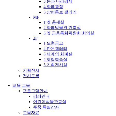
3 돈과 나라경제
4 화폐광장
5 상평통보 갤러리
MF
1 옛 총재실
2 화폐박물관 건축실
3 옛 금융통화위원회 회의실
2F
1 모형금고
2 한은갤러리
3 세계의 화폐실
4 체험학습실
5 기획전시실
기획전시
전시도록
교육
교육
프로그램안내
강좌안내
어린이박물관교실
주중 특별강좌
교육자료