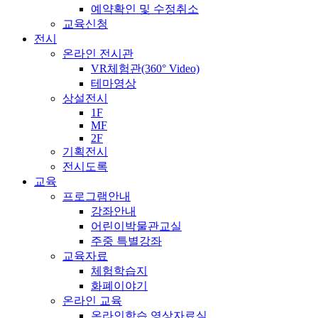
예약확인 및 수정취소
교육신청
전시
온라인 전시관
VR체험관(360° Video)
테마영상
상설전시
1F
MF
2F
기획전시
전시도록
교육
프로그램안내
강좌안내
어린이박물관교실
주중 특별강좌
교육자료
체험학습지
화폐이야기
온라인 교육
온라인학습 영상자료실