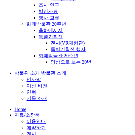
조사·연구
발간자료
행사·교류
화폐박물관 20주년
축하메시지
특별기획전
전시(VR체험관)
특별기획전 행사
화폐박물관 20주년
영상으로 보는 20년
박물관 소개
박물관 소개
인사말
미션·비전
연혁
건물 소개
Home
자료/소장품
이용안내
예약하기
전시