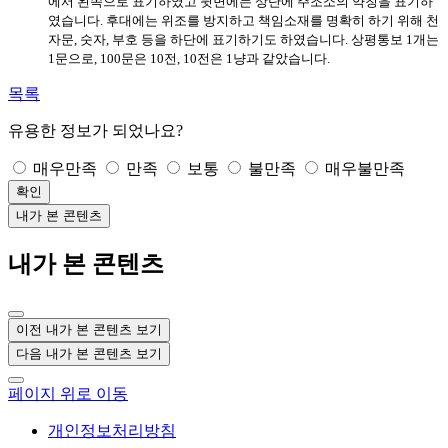
에서 왼쪽으로 표기하였고 뒷면에는 상단에 주조소의 약칭을 표기하
였습니다
.
후대에는 위조를 방지하고 책임소재를 명확히 하기 위해 천
자문
,
숫자
,
부호 등을 하단에 표기하기도 하였습니다
.
상평통보
1
개는
1
문으로
, 100
문은
10
전
, 10
전은
1
냥과 같았습니다
.
목록
유용한 정보가 되었나요?
매우만족
만족
보통
불만족
매우불만족
확인
내가 본 콘텐츠
내가 본 콘텐츠
이전 내가 본 콘텐츠 보기
다음 내가 본 콘텐츠 보기
페이지 위로 이동
개인정보처리방침