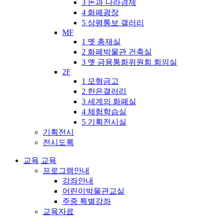
3 돈과 나라경제
4 화폐광장
5 상평통보 갤러리
MF
1 옛 총재실
2 화폐박물관 건축실
3 옛 금융통화위원회 회의실
2F
1 모형금고
2 한은갤러리
3 세계의 화폐실
4 체험학습실
5 기획전시실
기획전시
전시도록
교육
교육
프로그램안내
강좌안내
어린이박물관교실
주중 특별강좌
교육자료