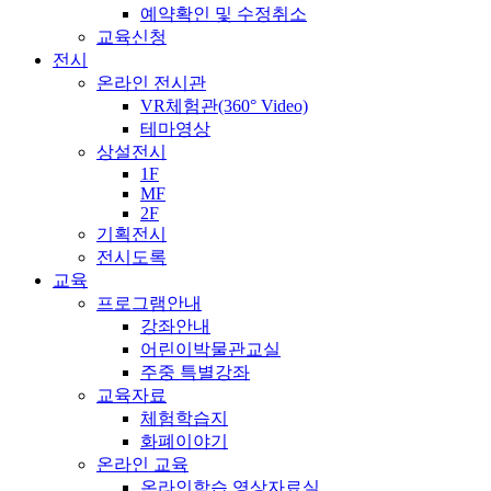
예약확인 및 수정취소
교육신청
전시
온라인 전시관
VR체험관(360° Video)
테마영상
상설전시
1F
MF
2F
기획전시
전시도록
교육
프로그램안내
강좌안내
어린이박물관교실
주중 특별강좌
교육자료
체험학습지
화폐이야기
온라인 교육
온라인학습 영상자료실