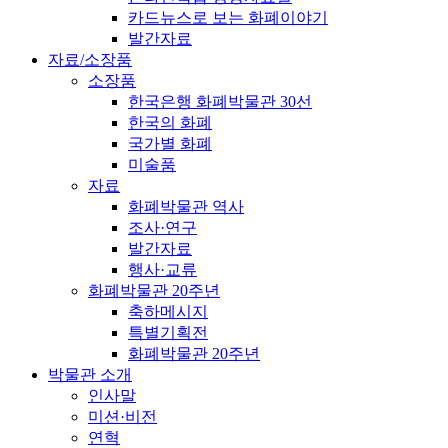
카드뉴스로 보는 화폐이야기
발간자료
자료/소장품
소장품
한국은행 화폐박물관 30선
한국의 화폐
국가별 화폐
미술품
자료
화폐박물관 역사
조사·연구
발간자료
행사·교류
화폐박물관 20주년
축하메시지
특별기획전
화폐박물관 20주년
박물관 소개
인사말
미션·비전
연혁