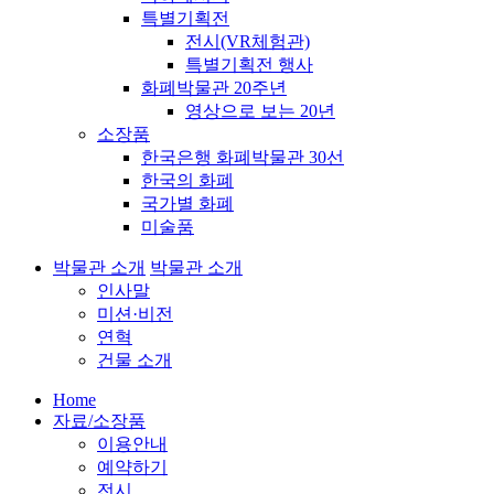
특별기획전
전시(VR체험관)
특별기획전 행사
화폐박물관 20주년
영상으로 보는 20년
소장품
한국은행 화폐박물관 30선
한국의 화폐
국가별 화폐
미술품
박물관 소개
박물관 소개
인사말
미션·비전
연혁
건물 소개
Home
자료/소장품
이용안내
예약하기
전시