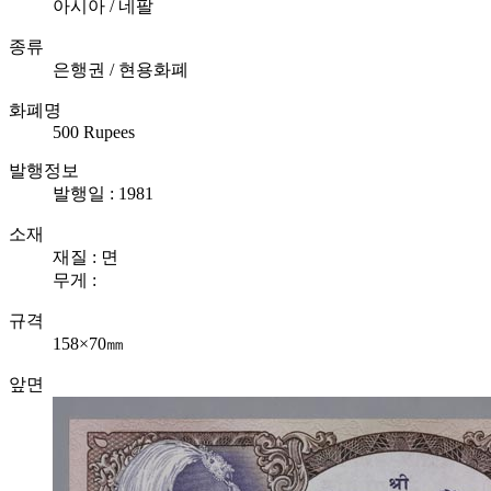
아시아 / 네팔
종류
은행권 / 현용화폐
화폐명
500 Rupees
발행정보
발행일 : 1981
소재
재질 : 면
무게 :
규격
158×70㎜
앞면