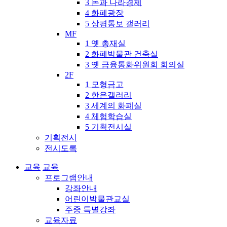
3 돈과 나라경제
4 화폐광장
5 상평통보 갤러리
MF
1 옛 총재실
2 화폐박물관 건축실
3 옛 금융통화위원회 회의실
2F
1 모형금고
2 한은갤러리
3 세계의 화폐실
4 체험학습실
5 기획전시실
기획전시
전시도록
교육
교육
프로그램안내
강좌안내
어린이박물관교실
주중 특별강좌
교육자료