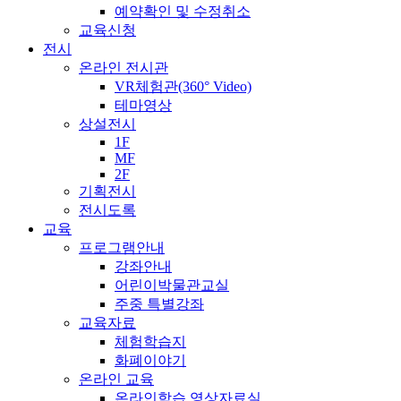
예약확인 및 수정취소
교육신청
전시
온라인 전시관
VR체험관(360° Video)
테마영상
상설전시
1F
MF
2F
기획전시
전시도록
교육
프로그램안내
강좌안내
어린이박물관교실
주중 특별강좌
교육자료
체험학습지
화폐이야기
온라인 교육
온라인학습 영상자료실