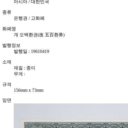
아시아 / 대한민국
종류
은행권 / 고화폐
화폐명
개 오백환권(改 五百환券)
발행정보
발행일 : 19610419
소재
재질 : 종이
무게 :
규격
156mm x 73mm
앞면