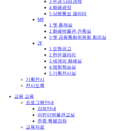
3 돈과 나라경제
4 화폐광장
5 상평통보 갤러리
MF
1 옛 총재실
2 화폐박물관 건축실
3 옛 금융통화위원회 회의실
2F
1 모형금고
2 한은갤러리
3 세계의 화폐실
4 체험학습실
5 기획전시실
기획전시
전시도록
교육
교육
프로그램안내
강좌안내
어린이박물관교실
주중 특별강좌
교육자료