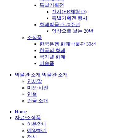
특별기획전
전시(VR체험관)
특별기획전 행사
화폐박물관 20주년
영상으로 보는 20년
소장품
한국은행 화폐박물관 30선
한국의 화폐
국가별 화폐
미술품
박물관 소개
박물관 소개
인사말
미션·비전
연혁
건물 소개
Home
자료/소장품
이용안내
예약하기
전시