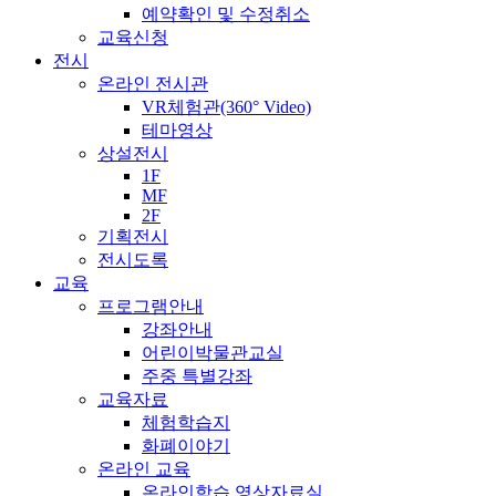
예약확인 및 수정취소
교육신청
전시
온라인 전시관
VR체험관(360° Video)
테마영상
상설전시
1F
MF
2F
기획전시
전시도록
교육
프로그램안내
강좌안내
어린이박물관교실
주중 특별강좌
교육자료
체험학습지
화폐이야기
온라인 교육
온라인학습 영상자료실