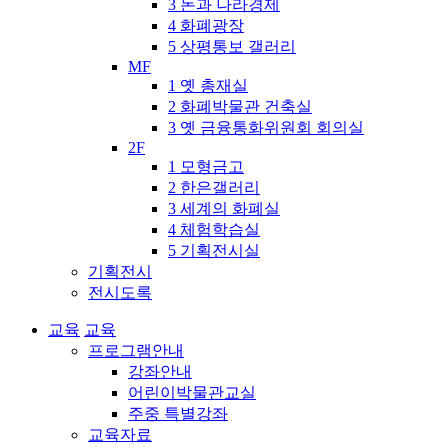
3 돈과 나라경제
4 화폐광장
5 상평통보 갤러리
MF
1 옛 총재실
2 화폐박물관 건축실
3 옛 금융통화위원회 회의실
2F
1 모형금고
2 한은갤러리
3 세계의 화폐실
4 체험학습실
5 기획전시실
기획전시
전시도록
교육
교육
프로그램안내
강좌안내
어린이박물관교실
주중 특별강좌
교육자료