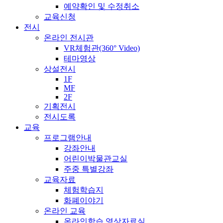
예약확인 및 수정취소
교육신청
전시
온라인 전시관
VR체험관(360° Video)
테마영상
상설전시
1F
MF
2F
기획전시
전시도록
교육
프로그램안내
강좌안내
어린이박물관교실
주중 특별강좌
교육자료
체험학습지
화폐이야기
온라인 교육
온라인학습 영상자료실