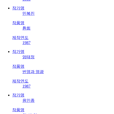
작가명
민복진
작품명
환희
제작연도
1987
작가명
엄태정
작품명
번영과 영광
제작연도
1987
작가명
원인종
작품명