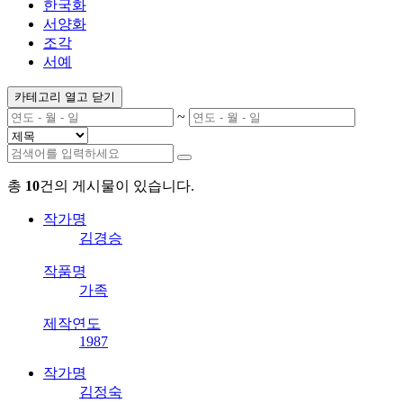
한국화
서양화
조각
서예
카테고리 열고 닫기
~
총
10
건의 게시물이 있습니다.
작가명
김경승
작품명
가족
제작연도
1987
작가명
김정숙