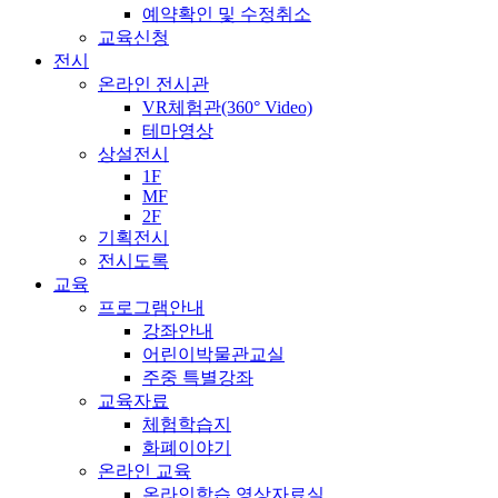
예약확인 및 수정취소
교육신청
전시
온라인 전시관
VR체험관(360° Video)
테마영상
상설전시
1F
MF
2F
기획전시
전시도록
교육
프로그램안내
강좌안내
어린이박물관교실
주중 특별강좌
교육자료
체험학습지
화폐이야기
온라인 교육
온라인학습 영상자료실