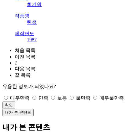
최기원
작품명
탄생
제작연도
1987
처음
목록
이전
목록
1
다음
목록
끝
목록
유용한 정보가 되었나요?
매우만족
만족
보통
불만족
매우불만족
확인
내가 본 콘텐츠
내가 본 콘텐츠