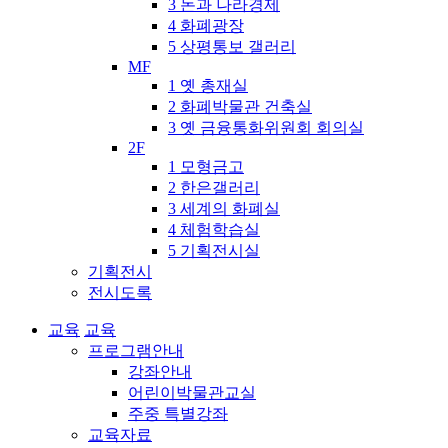
3 돈과 나라경제
4 화폐광장
5 상평통보 갤러리
MF
1 옛 총재실
2 화폐박물관 건축실
3 옛 금융통화위원회 회의실
2F
1 모형금고
2 한은갤러리
3 세계의 화폐실
4 체험학습실
5 기획전시실
기획전시
전시도록
교육
교육
프로그램안내
강좌안내
어린이박물관교실
주중 특별강좌
교육자료