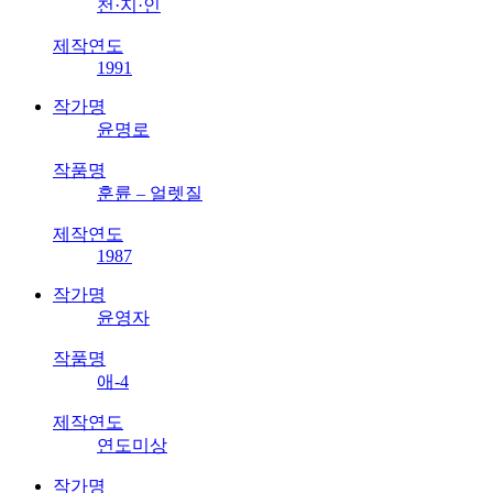
천·지·인
제작연도
1991
작가명
윤명로
작품명
훈륜 – 얼렛질
제작연도
1987
작가명
윤영자
작품명
애-4
제작연도
연도미상
작가명