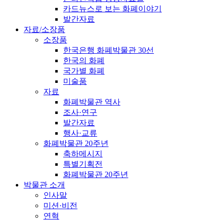
카드뉴스로 보는 화폐이야기
발간자료
자료/소장품
소장품
한국은행 화폐박물관 30선
한국의 화폐
국가별 화폐
미술품
자료
화폐박물관 역사
조사·연구
발간자료
행사·교류
화폐박물관 20주년
축하메시지
특별기획전
화폐박물관 20주년
박물관 소개
인사말
미션·비전
연혁