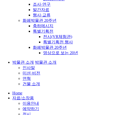
조사·연구
발간자료
행사·교류
화폐박물관 20주년
축하메시지
특별기획전
전시(VR체험관)
특별기획전 행사
화폐박물관 20주년
영상으로 보는 20년
박물관 소개
박물관 소개
인사말
미션·비전
연혁
건물 소개
Home
자료/소장품
이용안내
예약하기
전시