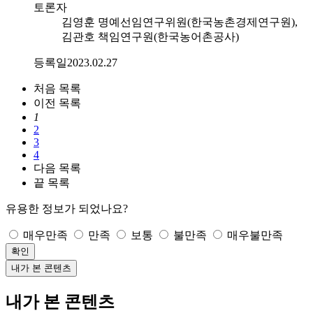
토론자
김영훈 명예선임연구위원(한국농촌경제연구원),
김관호 책임연구원(한국농어촌공사)
등록일
2023.02.27
처음
목록
이전
목록
1
2
3
4
다음
목록
끝
목록
유용한 정보가 되었나요?
매우만족
만족
보통
불만족
매우불만족
확인
내가 본 콘텐츠
내가 본 콘텐츠