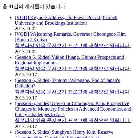
총
41
건의 게시물이 있습니다.
[VOD] Keynote Address, Dr. Eswar Prasad (Cornell
University and Brookings Institution)
2013.11.05
[VOD] Welcoming Remarks, Governor Choongsoo Kim
(Bank of Korea)
첨부파일 있음
문서보기 프로그램 새창으로 열립니다.
2013.11.05
(Session 6, Slides) Yukon Huang, China’s Prospects and
Regional Implications
첨부파일 있음
문서보기 프로그램 새창으로 열립니다.
2013.10.17
(Session 6, Slides) Tsutomu Watanabe, End of Japan's
Deflation?
첨부파일 있음
문서보기 프로그램 새창으로 열립니다.
2013.10.17
(Session 6, Slides) Governor Choongsoo Kim, Prospective
Changes in Monetary Policies in Advanced Economies, and
Policy Challenges to Asia
첨부파일 있음
문서보기 프로그램 새창으로 열립니다.
2013.10.17
(Session 5, Slides) Sunghyun Henry Kim, Reserve
Accumulation, Growth and Financial Crises