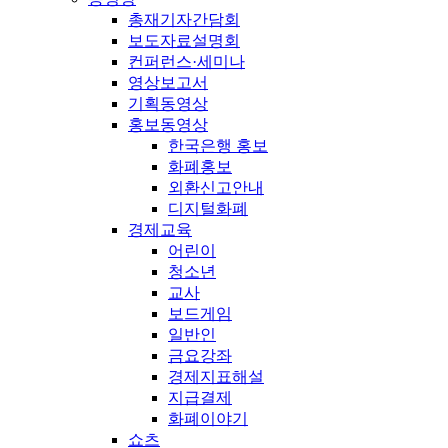
총재기자간담회
보도자료설명회
컨퍼런스·세미나
영상보고서
기획동영상
홍보동영상
한국은행 홍보
화폐홍보
외환신고안내
디지털화폐
경제교육
어린이
청소년
교사
보드게임
일반인
금요강좌
경제지표해설
지급결제
화폐이야기
쇼츠