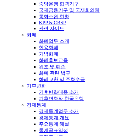
중앙은행 협력기구
국제금융기구 및 국제회의체
통화스왑 현황
KPP & CBSP
관련 사이트
화폐
화폐업무 소개
현용화폐
기념화폐
화폐홍보교육
위조 및 훼손
화폐 관련 법규
화폐교환 및 주화수급
기후변화
기후변화대응 소개
기후변화와 한국은행
경제통계
경제통계업무 소개
경제통계 개요
주요통계 해설
통계공표일정