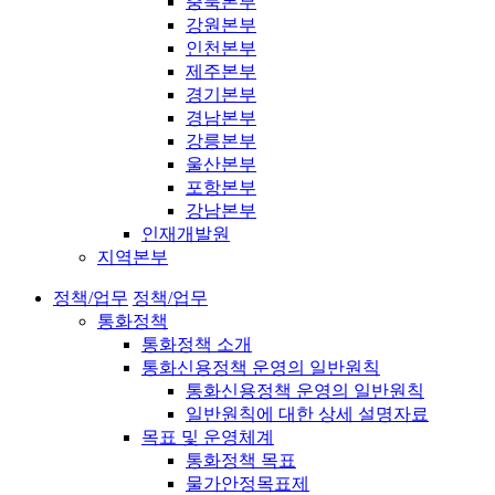
충북본부
강원본부
인천본부
제주본부
경기본부
경남본부
강릉본부
울산본부
포항본부
강남본부
인재개발원
지역본부
정책/업무
정책/업무
통화정책
통화정책 소개
통화신용정책 운영의 일반원칙
통화신용정책 운영의 일반원칙
일반원칙에 대한 상세 설명자료
목표 및 운영체계
통화정책 목표
물가안정목표제