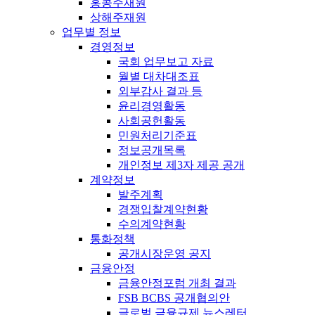
홍콩주재원
상해주재원
업무별 정보
경영정보
국회 업무보고 자료
월별 대차대조표
외부감사 결과 등
윤리경영활동
사회공헌활동
민원처리기준표
정보공개목록
개인정보 제3자 제공 공개
계약정보
발주계획
경쟁입찰계약현황
수의계약현황
통화정책
공개시장운영 공지
금융안정
금융안정포럼 개최 결과
FSB BCBS 공개협의안
글로벌 금융규제 뉴스레터