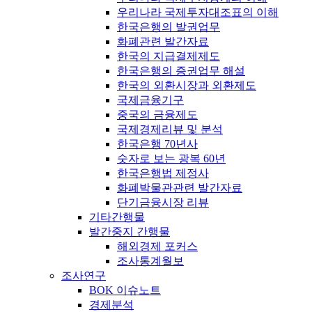
우리나라 국제투자대조표의 이해
한국은행의 발권업무
화폐관련 발간자료
한국의 지급결제제도
한국은행의 증권업무 해설
한국의 외환시장과 외환제도
국제금융기구
중국의 금융제도
국제경제리뷰 및 분석
한국은행 70년사
숫자로 보는 광복 60년
한국은행법 제정사
화폐박물관관련 발간자료
단기금융시장 리뷰
기타간행물
발간중지 간행물
해외경제 포커스
조사통계월보
조사연구
BOK 이슈노트
경제분석