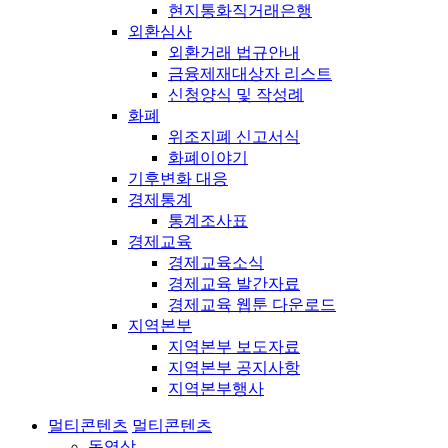
현지통화직거래은행
외환심사
외환거래 법규안내
금융제재대상자 리스트
신청양식 및 작성례
화폐
위조지폐 신고서식
화폐이야기
기후변화 대응
경제통계
통계조사표
경제교육
경제교육소식
경제교육 발간자료
경제교육 웹툰 다운로드
지역본부
지역본부 보도자료
지역본부 공지사항
지역본부행사
멀티콘텐츠
멀티콘텐츠
동영상