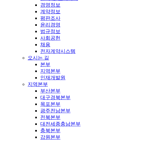
경영정보
계약정보
평판조사
윤리경영
법규정보
사회공헌
채용
전자계약시스템
오시는 길
본부
지역본부
인재개발원
지역본부
부산본부
대구경북본부
목포본부
광주전남본부
전북본부
대전세종충남본부
충북본부
강원본부