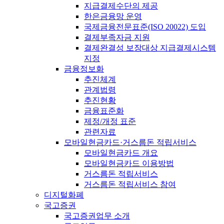
지급결제수단의 제공
한은금융망 운영
국제금융전문표준(ISO 20022) 도입
결제부족자금 지원
결제완결성 보장대상 지급결제시스템
지정
금융정보화
추진체계
관계법령
추진현황
금융표준화
제정/개정 표준
관련자료
모바일현금카드·거스름돈 적립서비스
모바일현금카드 개요
모바일현금카드 이용방법
거스름돈 적립서비스
거스름돈 적립서비스 참여
디지털화폐
국고증권
국고증권업무 소개