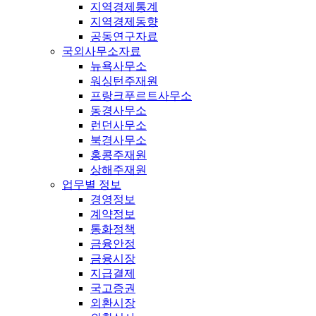
지역경제통계
지역경제동향
공동연구자료
국외사무소자료
뉴욕사무소
워싱턴주재원
프랑크푸르트사무소
동경사무소
런던사무소
북경사무소
홍콩주재원
상해주재원
업무별 정보
경영정보
계약정보
통화정책
금융안정
금융시장
지급결제
국고증권
외환시장