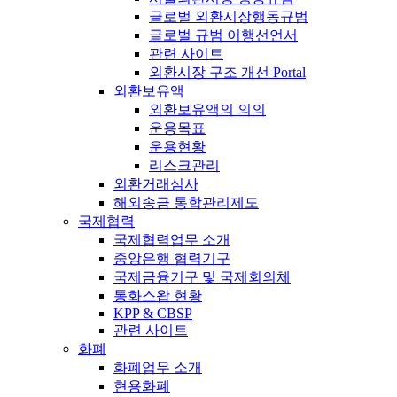
글로벌 외환시장행동규범
글로벌 규범 이행선언서
관련 사이트
외환시장 구조 개선 Portal
외환보유액
외환보유액의 의의
운용목표
운용현황
리스크관리
외환거래심사
해외송금 통합관리제도
국제협력
국제협력업무 소개
중앙은행 협력기구
국제금융기구 및 국제회의체
통화스왑 현황
KPP & CBSP
관련 사이트
화폐
화폐업무 소개
현용화폐