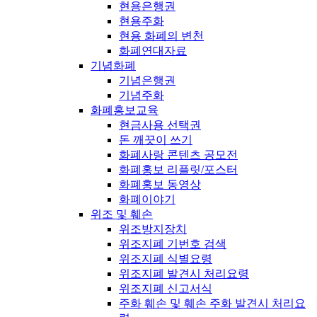
현용은행권
현용주화
현용 화폐의 변천
화폐연대자료
기념화폐
기념은행권
기념주화
화폐홍보교육
현금사용 선택권
돈 깨끗이 쓰기
화폐사랑 콘텐츠 공모전
화폐홍보 리플릿/포스터
화폐홍보 동영상
화폐이야기
위조 및 훼손
위조방지장치
위조지폐 기번호 검색
위조지폐 식별요령
위조지폐 발견시 처리요령
위조지폐 신고서식
주화 훼손 및 훼손 주화 발견시 처리요