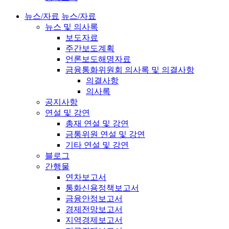
뉴스/자료
뉴스/자료
뉴스 및 의사록
보도자료
주간보도계획
언론보도해명자료
금융통화위원회 의사록 및 의결사항
의결사항
의사록
공지사항
연설 및 강연
총재 연설 및 강연
금통위원 연설 및 강연
기타 연설 및 강연
블로그
간행물
연차보고서
통화신용정책보고서
금융안정보고서
경제전망보고서
지역경제보고서