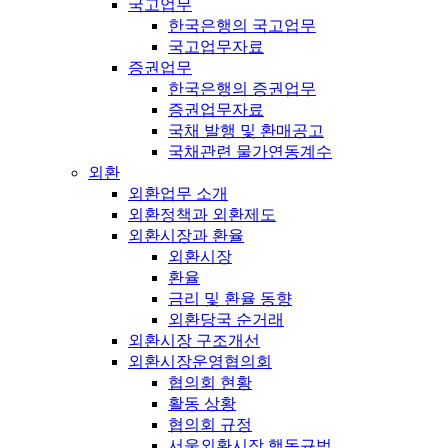
국고업무
한국은행의 국고업무
국고업무자료
증권업무
한국은행의 증권업무
증권업무자료
국채 발행 및 환매공고
국채관련 물가연동계수
외환
외환업무 소개
외환정책과 외환제도
외환시장과 환율
외환시장
환율
금리 및 환율 동향
외환당국 순거래
외환시장 구조개선
외환시장운영협의회
협의회 현황
활동 상황
협의회 규정
서울외환시장 행동규범