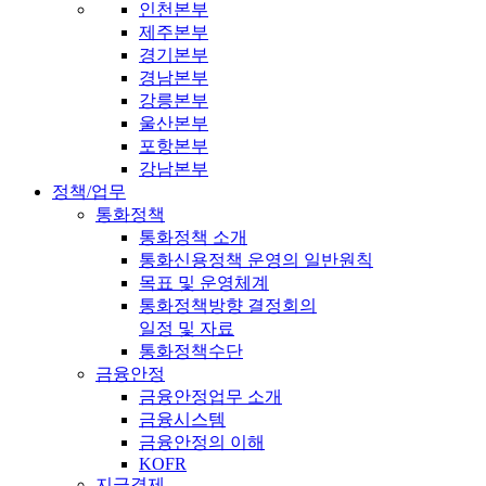
인천본부
제주본부
경기본부
경남본부
강릉본부
울산본부
포항본부
강남본부
정책/업무
통화정책
통화정책 소개
통화신용정책 운영의 일반원칙
목표 및 운영체계
통화정책방향 결정회의
일정 및 자료
통화정책수단
금융안정
금융안정업무 소개
금융시스템
금융안정의 이해
KOFR
지급결제