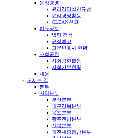
윤리경영
윤리경영실천규범
윤리경영활동
CLEAN신고
법규정보
법령 검색
규정예고
고문변호사 현황
사회공헌
사회공헌활동
사회기부현황
채용
오시는 길
본부
지역본부
부산본부
대구경북본부
목포본부
광주전남본부
전북본부
대전세종충남본부