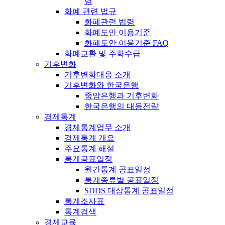
령
화폐 관련 법규
화폐관련 법령
화폐도안 이용기준
화폐도안 이용기준 FAQ
화폐교환 및 주화수급
기후변화
기후변화대응 소개
기후변화와 한국은행
중앙은행과 기후변화
한국은행의 대응전략
경제통계
경제통계업무 소개
경제통계 개요
주요통계 해설
통계공표일정
월간통계 공표일정
통계종류별 공표일정
SDDS 대상통계 공표일정
통계조사표
통계검색
경제교육