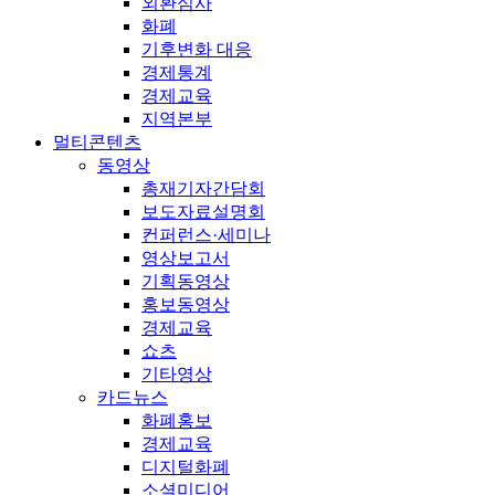
외환심사
화폐
기후변화 대응
경제통계
경제교육
지역본부
멀티콘텐츠
동영상
총재기자간담회
보도자료설명회
컨퍼런스·세미나
영상보고서
기획동영상
홍보동영상
경제교육
쇼츠
기타영상
카드뉴스
화폐홍보
경제교육
디지털화폐
소셜미디어