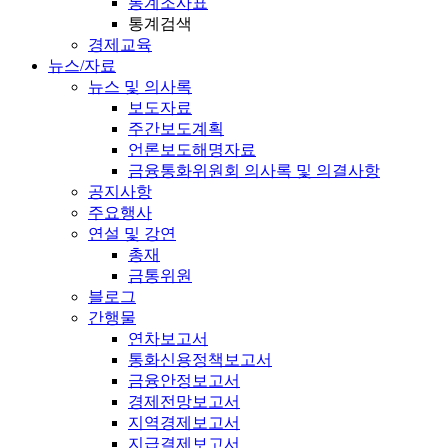
통계조사표
통계검색
경제교육
뉴스/자료
뉴스 및 의사록
보도자료
주간보도계획
언론보도해명자료
금융통화위원회 의사록 및 의결사항
공지사항
주요행사
연설 및 강연
총재
금통위원
블로그
간행물
연차보고서
통화신용정책보고서
금융안정보고서
경제전망보고서
지역경제보고서
지급결제보고서