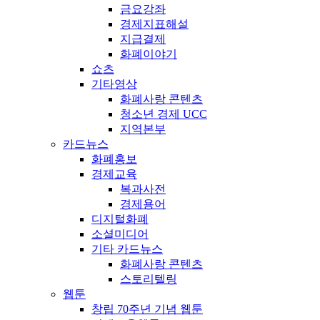
금요강좌
경제지표해설
지급결제
화폐이야기
쇼츠
기타영상
화폐사랑 콘텐츠
청소년 경제 UCC
지역본부
카드뉴스
화폐홍보
경제교육
복과사전
경제용어
디지털화폐
소셜미디어
기타 카드뉴스
화폐사랑 콘텐츠
스토리텔링
웹툰
창립 70주년 기념 웹툰