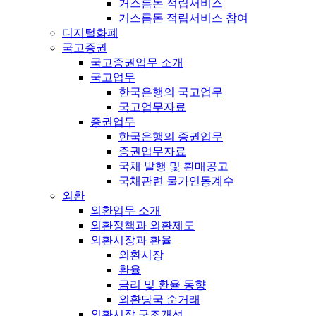
거스름돈 적립서비스
거스름돈 적립서비스 참여
디지털화폐
국고증권
국고증권업무 소개
국고업무
한국은행의 국고업무
국고업무자료
증권업무
한국은행의 증권업무
증권업무자료
국채 발행 및 환매공고
국채관련 물가연동계수
외환
외환업무 소개
외환정책과 외환제도
외환시장과 환율
외환시장
환율
금리 및 환율 동향
외환당국 순거래
외환시장 구조개선