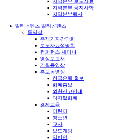
지역본부 보도자료
지역본부 공지사항
지역본부행사
멀티콘텐츠
멀티콘텐츠
동영상
총재기자간담회
보도자료설명회
컨퍼런스·세미나
영상보고서
기획동영상
홍보동영상
한국은행 홍보
화폐홍보
외환신고안내
디지털화폐
경제교육
어린이
청소년
교사
보드게임
일반인