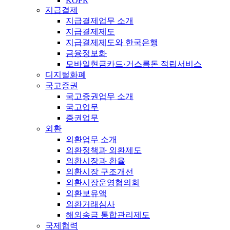
KOFR
지급결제
지급결제업무 소개
지급결제제도
지급결제제도와 한국은행
금융정보화
모바일현금카드·거스름돈 적립서비스
디지털화폐
국고증권
국고증권업무 소개
국고업무
증권업무
외환
외환업무 소개
외환정책과 외환제도
외환시장과 환율
외환시장 구조개선
외환시장운영협의회
외환보유액
외환거래심사
해외송금 통합관리제도
국제협력