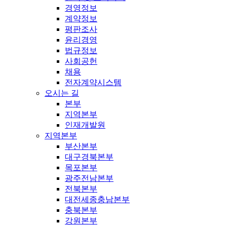
경영정보
계약정보
평판조사
윤리경영
법규정보
사회공헌
채용
전자계약시스템
오시는 길
본부
지역본부
인재개발원
지역본부
부산본부
대구경북본부
목포본부
광주전남본부
전북본부
대전세종충남본부
충북본부
강원본부