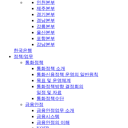
인천본부
제주본부
경기본부
경남본부
강릉본부
울산본부
포항본부
강남본부
한국은행
정책/업무
통화정책
통화정책 소개
통화신용정책 운영의 일반원칙
목표 및 운영체계
통화정책방향 결정회의
일정 및 자료
통화정책수단
금융안정
금융안정업무 소개
금융시스템
금융안정의 이해