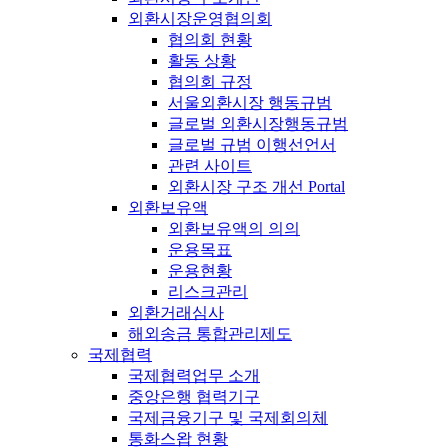
외환시장운영협의회
협의회 현황
활동 상황
협의회 규정
서울외환시장 행동규범
글로벌 외환시장행동규범
글로벌 규범 이행선언서
관련 사이트
외환시장 구조 개선 Portal
외환보유액
외환보유액의 의의
운용목표
운용현황
리스크관리
외환거래심사
해외송금 통합관리제도
국제협력
국제협력업무 소개
중앙은행 협력기구
국제금융기구 및 국제회의체
통화스왑 현황