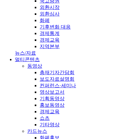
국고증권
외환시장
외환심사
화폐
기후변화 대응
경제통계
경제교육
지역본부
뉴스/자료
멀티콘텐츠
동영상
총재기자간담회
보도자료설명회
컨퍼런스·세미나
영상보고서
기획동영상
홍보동영상
경제교육
쇼츠
기타영상
카드뉴스
화폐홍보