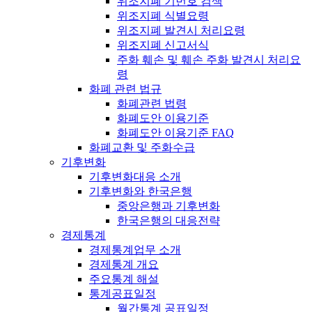
위조지폐 기번호 검색
위조지폐 식별요령
위조지폐 발견시 처리요령
위조지폐 신고서식
주화 훼손 및 훼손 주화 발견시 처리요
령
화폐 관련 법규
화폐관련 법령
화폐도안 이용기준
화폐도안 이용기준 FAQ
화폐교환 및 주화수급
기후변화
기후변화대응 소개
기후변화와 한국은행
중앙은행과 기후변화
한국은행의 대응전략
경제통계
경제통계업무 소개
경제통계 개요
주요통계 해설
통계공표일정
월간통계 공표일정