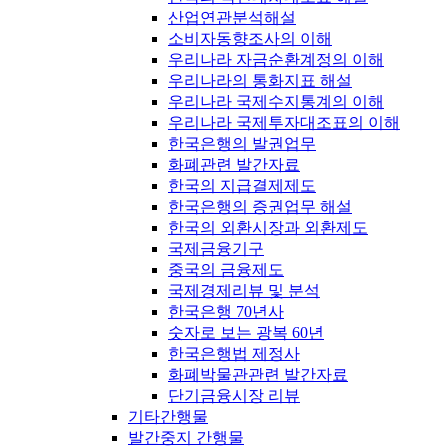
산업연관분석해설
소비자동향조사의 이해
우리나라 자금순환계정의 이해
우리나라의 통화지표 해설
우리나라 국제수지통계의 이해
우리나라 국제투자대조표의 이해
한국은행의 발권업무
화폐관련 발간자료
한국의 지급결제제도
한국은행의 증권업무 해설
한국의 외환시장과 외환제도
국제금융기구
중국의 금융제도
국제경제리뷰 및 분석
한국은행 70년사
숫자로 보는 광복 60년
한국은행법 제정사
화폐박물관관련 발간자료
단기금융시장 리뷰
기타간행물
발간중지 간행물