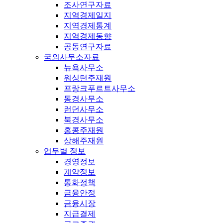
조사연구자료
지역경제일지
지역경제통계
지역경제동향
공동연구자료
국외사무소자료
뉴욕사무소
워싱턴주재원
프랑크푸르트사무소
동경사무소
런던사무소
북경사무소
홍콩주재원
상해주재원
업무별 정보
경영정보
계약정보
통화정책
금융안정
금융시장
지급결제