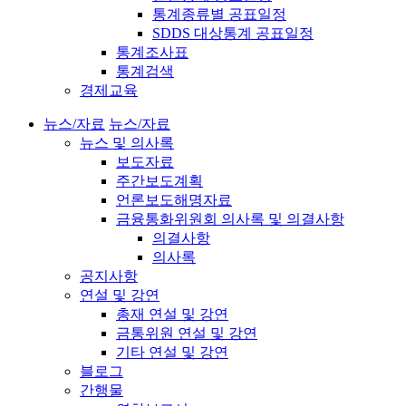
통계종류별 공표일정
SDDS 대상통계 공표일정
통계조사표
통계검색
경제교육
뉴스/자료
뉴스/자료
뉴스 및 의사록
보도자료
주간보도계획
언론보도해명자료
금융통화위원회 의사록 및 의결사항
의결사항
의사록
공지사항
연설 및 강연
총재 연설 및 강연
금통위원 연설 및 강연
기타 연설 및 강연
블로그
간행물