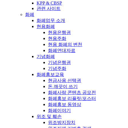
KPP & CBSP
관련 사이트
화폐
화폐업무 소개
현용화폐
현용은행권
현용주화
현용 화폐의 변천
화폐연대자료
기념화폐
기념은행권
기념주화
화폐홍보교육
현금사용 선택권
돈 깨끗이 쓰기
화폐사랑 콘텐츠 공모전
화폐홍보 리플릿/포스터
화폐홍보 동영상
화폐이야기
위조 및 훼손
위조방지장치