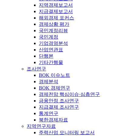
지역경제보고서
지급결제보고서
해외경제 포커스
경제상황 평가
국민계정리뷰
국민계정
기업경영분석
산업연관표
단행본
기타간행물
조사연구
BOK 이슈노트
경제분석
BOK 경제연구
경제전망 핵심이슈·심층연구
금융안정 조사연구
지급결제 조사연구
통계연구
북한경제자료
지역연구자료
주력산업 모니터링 보고서