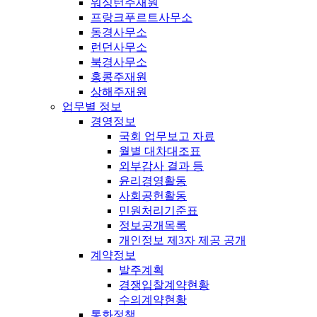
워싱턴주재원
프랑크푸르트사무소
동경사무소
런던사무소
북경사무소
홍콩주재원
상해주재원
업무별 정보
경영정보
국회 업무보고 자료
월별 대차대조표
외부감사 결과 등
윤리경영활동
사회공헌활동
민원처리기준표
정보공개목록
개인정보 제3자 제공 공개
계약정보
발주계획
경쟁입찰계약현황
수의계약현황
통화정책