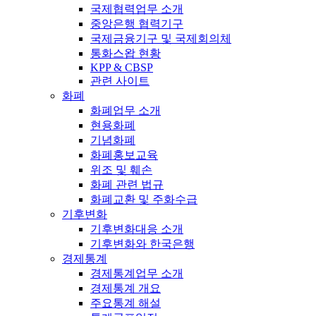
국제협력업무 소개
중앙은행 협력기구
국제금융기구 및 국제회의체
통화스왑 현황
KPP & CBSP
관련 사이트
화폐
화폐업무 소개
현용화폐
기념화폐
화폐홍보교육
위조 및 훼손
화폐 관련 법규
화폐교환 및 주화수급
기후변화
기후변화대응 소개
기후변화와 한국은행
경제통계
경제통계업무 소개
경제통계 개요
주요통계 해설