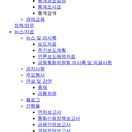
통계공표일정
통계조사표
통계검색
경제교육
정책/업무
뉴스/자료
뉴스 및 의사록
보도자료
주간보도계획
언론보도해명자료
금융통화위원회 의사록 및 의결사항
공지사항
주요행사
연설 및 강연
총재
금통위원
블로그
간행물
연차보고서
통화신용정책보고서
금융안정보고서
경제전망보고서