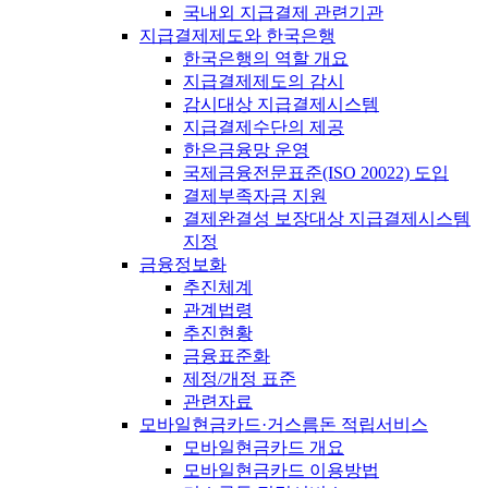
국내외 지급결제 관련기관
지급결제제도와 한국은행
한국은행의 역할 개요
지급결제제도의 감시
감시대상 지급결제시스템
지급결제수단의 제공
한은금융망 운영
국제금융전문표준(ISO 20022) 도입
결제부족자금 지원
결제완결성 보장대상 지급결제시스템
지정
금융정보화
추진체계
관계법령
추진현황
금융표준화
제정/개정 표준
관련자료
모바일현금카드·거스름돈 적립서비스
모바일현금카드 개요
모바일현금카드 이용방법