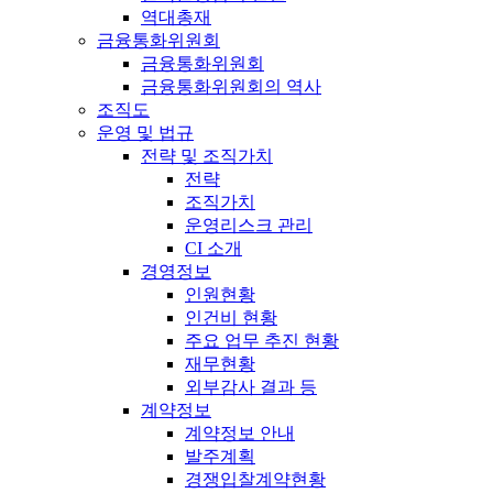
역대총재
금융통화위원회
금융통화위원회
금융통화위원회의 역사
조직도
운영 및 법규
전략 및 조직가치
전략
조직가치
운영리스크 관리
CI 소개
경영정보
인원현황
인건비 현황
주요 업무 추진 현황
재무현황
외부감사 결과 등
계약정보
계약정보 안내
발주계획
경쟁입찰계약현황