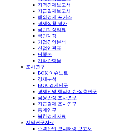
지역경제보고서
지급결제보고서
해외경제 포커스
경제상황 평가
국민계정리뷰
국민계정
기업경영분석
산업연관표
단행본
기타간행물
조사연구
BOK 이슈노트
경제분석
BOK 경제연구
경제전망 핵심이슈·심층연구
금융안정 조사연구
지급결제 조사연구
통계연구
북한경제자료
지역연구자료
주력산업 모니터링 보고서