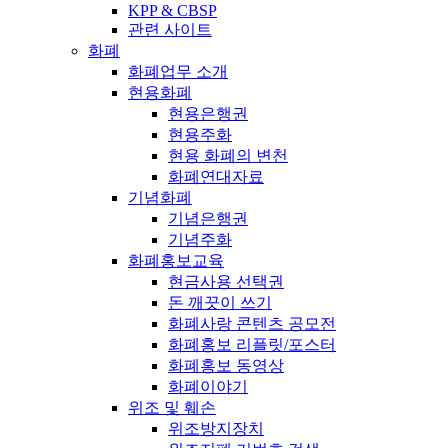
KPP & CBSP
관련 사이트
화폐
화폐업무 소개
현용화폐
현용은행권
현용주화
현용 화폐의 변천
화폐연대자료
기념화폐
기념은행권
기념주화
화폐홍보교육
현금사용 선택권
돈 깨끗이 쓰기
화폐사랑 콘텐츠 공모전
화폐홍보 리플릿/포스터
화폐홍보 동영상
화폐이야기
위조 및 훼손
위조방지장치