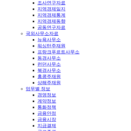
조사연구자료
지역경제일지
지역경제통계
지역경제동향
공동연구자료
국외사무소자료
뉴욕사무소
워싱턴주재원
프랑크푸르트사무소
동경사무소
런던사무소
북경사무소
홍콩주재원
상해주재원
업무별 정보
경영정보
계약정보
통화정책
금융안정
금융시장
지급결제