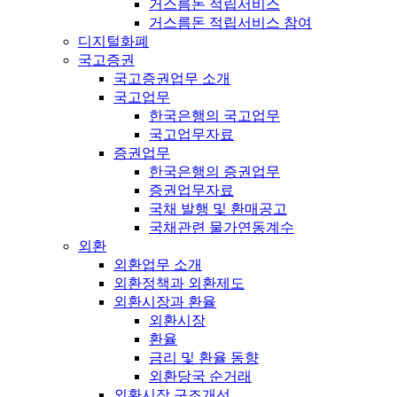
거스름돈 적립서비스
거스름돈 적립서비스 참여
디지털화폐
국고증권
국고증권업무 소개
국고업무
한국은행의 국고업무
국고업무자료
증권업무
한국은행의 증권업무
증권업무자료
국채 발행 및 환매공고
국채관련 물가연동계수
외환
외환업무 소개
외환정책과 외환제도
외환시장과 환율
외환시장
환율
금리 및 환율 동향
외환당국 순거래
외환시장 구조개선