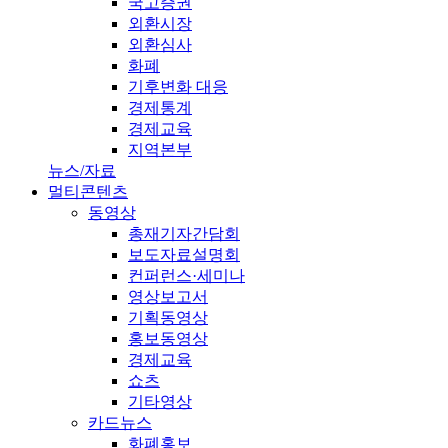
국고증권
외환시장
외환심사
화폐
기후변화 대응
경제통계
경제교육
지역본부
뉴스/자료
멀티콘텐츠
동영상
총재기자간담회
보도자료설명회
컨퍼런스·세미나
영상보고서
기획동영상
홍보동영상
경제교육
쇼츠
기타영상
카드뉴스
화폐홍보