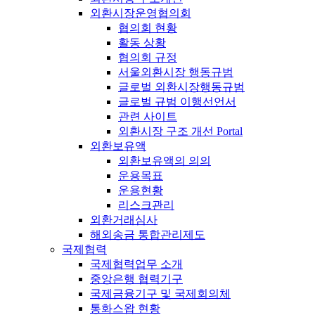
외환시장운영협의회
협의회 현황
활동 상황
협의회 규정
서울외환시장 행동규범
글로벌 외환시장행동규범
글로벌 규범 이행선언서
관련 사이트
외환시장 구조 개선 Portal
외환보유액
외환보유액의 의의
운용목표
운용현황
리스크관리
외환거래심사
해외송금 통합관리제도
국제협력
국제협력업무 소개
중앙은행 협력기구
국제금융기구 및 국제회의체
통화스왑 현황