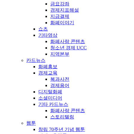
금요강좌
경제지표해설
지급결제
화폐이야기
쇼츠
기타영상
화폐사랑 콘텐츠
청소년 경제 UCC
지역본부
카드뉴스
화폐홍보
경제교육
복과사전
경제용어
디지털화폐
소셜미디어
기타 카드뉴스
화폐사랑 콘텐츠
스토리텔링
웹툰
창립 70주년 기념 웹툰