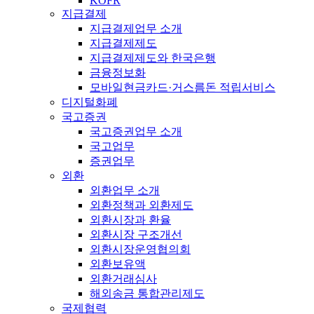
KOFR
지급결제
지급결제업무 소개
지급결제제도
지급결제제도와 한국은행
금융정보화
모바일현금카드·거스름돈 적립서비스
디지털화폐
국고증권
국고증권업무 소개
국고업무
증권업무
외환
외환업무 소개
외환정책과 외환제도
외환시장과 환율
외환시장 구조개선
외환시장운영협의회
외환보유액
외환거래심사
해외송금 통합관리제도
국제협력