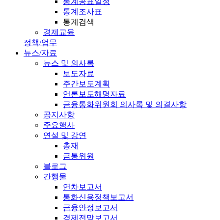
통계공표일정
통계조사표
통계검색
경제교육
정책/업무
뉴스/자료
뉴스 및 의사록
보도자료
주간보도계획
언론보도해명자료
금융통화위원회 의사록 및 의결사항
공지사항
주요행사
연설 및 강연
총재
금통위원
블로그
간행물
연차보고서
통화신용정책보고서
금융안정보고서
경제전망보고서