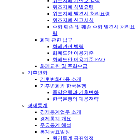
위조지폐 기번호 검색
위조지폐 식별요령
위조지폐 발견시 처리요령
위조지폐 신고서식
주화 훼손 및 훼손 주화 발견시 처리요
령
화폐 관련 법규
화폐관련 법령
화폐도안 이용기준
화폐도안 이용기준 FAQ
화폐교환 및 주화수급
기후변화
기후변화대응 소개
기후변화와 한국은행
중앙은행과 기후변화
한국은행의 대응전략
경제통계
경제통계업무 소개
경제통계 개요
주요통계 해설
통계공표일정
월간통계 공표일정