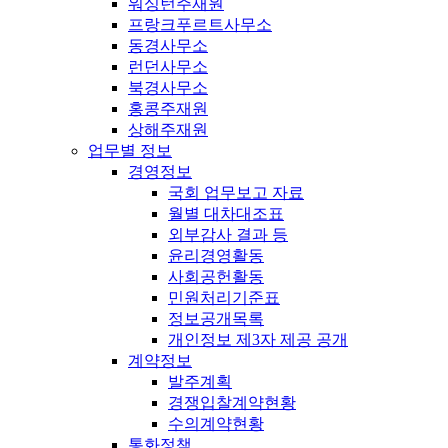
워싱턴주재원
프랑크푸르트사무소
동경사무소
런던사무소
북경사무소
홍콩주재원
상해주재원
업무별 정보
경영정보
국회 업무보고 자료
월별 대차대조표
외부감사 결과 등
윤리경영활동
사회공헌활동
민원처리기준표
정보공개목록
개인정보 제3자 제공 공개
계약정보
발주계획
경쟁입찰계약현황
수의계약현황
통화정책