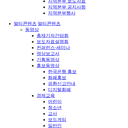
지역본부 보도자료
지역본부 공지사항
지역본부행사
멀티콘텐츠
멀티콘텐츠
동영상
총재기자간담회
보도자료설명회
컨퍼런스·세미나
영상보고서
기획동영상
홍보동영상
한국은행 홍보
화폐홍보
외환신고안내
디지털화폐
경제교육
어린이
청소년
교사
보드게임
일반인