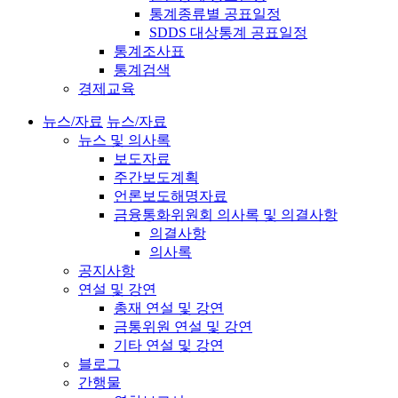
통계종류별 공표일정
SDDS 대상통계 공표일정
통계조사표
통계검색
경제교육
뉴스/자료
뉴스/자료
뉴스 및 의사록
보도자료
주간보도계획
언론보도해명자료
금융통화위원회 의사록 및 의결사항
의결사항
의사록
공지사항
연설 및 강연
총재 연설 및 강연
금통위원 연설 및 강연
기타 연설 및 강연
블로그
간행물