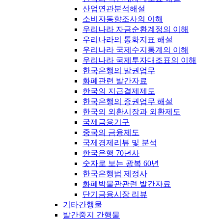
산업연관분석해설
소비자동향조사의 이해
우리나라 자금순환계정의 이해
우리나라의 통화지표 해설
우리나라 국제수지통계의 이해
우리나라 국제투자대조표의 이해
한국은행의 발권업무
화폐관련 발간자료
한국의 지급결제제도
한국은행의 증권업무 해설
한국의 외환시장과 외환제도
국제금융기구
중국의 금융제도
국제경제리뷰 및 분석
한국은행 70년사
숫자로 보는 광복 60년
한국은행법 제정사
화폐박물관관련 발간자료
단기금융시장 리뷰
기타간행물
발간중지 간행물