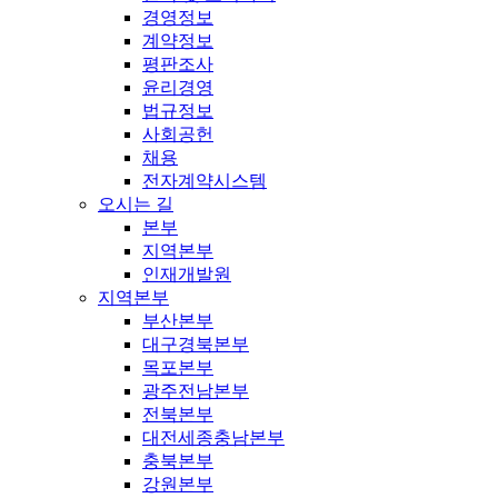
경영정보
계약정보
평판조사
윤리경영
법규정보
사회공헌
채용
전자계약시스템
오시는 길
본부
지역본부
인재개발원
지역본부
부산본부
대구경북본부
목포본부
광주전남본부
전북본부
대전세종충남본부
충북본부
강원본부