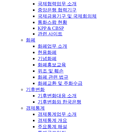
국제협력업무 소개
중앙은행 협력기구
국제금융기구 및 국제회의체
통화스왑 현황
KPP & CBSP
관련 사이트
화폐
화폐업무 소개
현용화폐
기념화폐
화폐홍보교육
위조 및 훼손
화폐 관련 법규
화폐교환 및 주화수급
기후변화
기후변화대응 소개
기후변화와 한국은행
경제통계
경제통계업무 소개
경제통계 개요
주요통계 해설