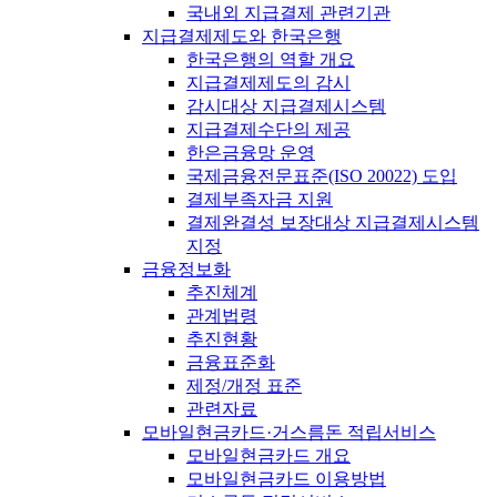
국내외 지급결제 관련기관
지급결제제도와 한국은행
한국은행의 역할 개요
지급결제제도의 감시
감시대상 지급결제시스템
지급결제수단의 제공
한은금융망 운영
국제금융전문표준(ISO 20022) 도입
결제부족자금 지원
결제완결성 보장대상 지급결제시스템
지정
금융정보화
추진체계
관계법령
추진현황
금융표준화
제정/개정 표준
관련자료
모바일현금카드·거스름돈 적립서비스
모바일현금카드 개요
모바일현금카드 이용방법