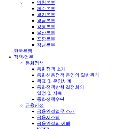
인천본부
제주본부
경기본부
경남본부
강릉본부
울산본부
포항본부
강남본부
한국은행
정책/업무
통화정책
통화정책 소개
통화신용정책 운영의 일반원칙
목표 및 운영체계
통화정책방향 결정회의
일정 및 자료
통화정책수단
금융안정
금융안정업무 소개
금융시스템
금융안정의 이해