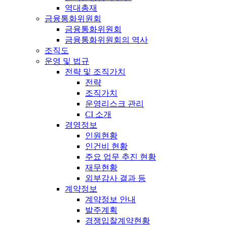
역대총재
금융통화위원회
금융통화위원회
금융통화위원회의 역사
조직도
운영 및 법규
전략 및 조직가치
전략
조직가치
운영리스크 관리
CI 소개
경영정보
인원현황
인건비 현황
주요 업무 추진 현황
재무현황
외부감사 결과 등
계약정보
계약정보 안내
발주계획
경쟁입찰계약현황