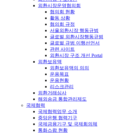
외환시장운영협의회
협의회 현황
활동 상황
협의회 규정
서울외환시장 행동규범
글로벌 외환시장행동규범
글로벌 규범 이행선언서
관련 사이트
외환시장 구조 개선 Portal
외환보유액
외환보유액의 의의
운용목표
운용현황
리스크관리
외환거래심사
해외송금 통합관리제도
국제협력
국제협력업무 소개
중앙은행 협력기구
국제금융기구 및 국제회의체
통화스왑 현황