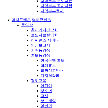
지역본부 보도자료
지역본부 공지사항
지역본부행사
멀티콘텐츠
멀티콘텐츠
동영상
총재기자간담회
보도자료설명회
컨퍼런스·세미나
영상보고서
기획동영상
홍보동영상
한국은행 홍보
화폐홍보
외환신고안내
디지털화폐
경제교육
어린이
청소년
교사
보드게임
일반인