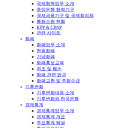
국제협력업무 소개
중앙은행 협력기구
국제금융기구 및 국제회의체
통화스왑 현황
KPP & CBSP
관련 사이트
화폐
화폐업무 소개
현용화폐
기념화폐
화폐홍보교육
위조 및 훼손
화폐 관련 법규
화폐교환 및 주화수급
기후변화
기후변화대응 소개
기후변화와 한국은행
경제통계
경제통계업무 소개
경제통계 개요
주요통계 해설