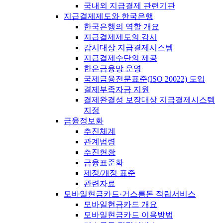
국내외 지급결제 관련기관
지급결제제도와 한국은행
한국은행의 역할 개요
지급결제제도의 감시
감시대상 지급결제시스템
지급결제수단의 제공
한은금융망 운영
국제금융전문표준(ISO 20022) 도입
결제부족자금 지원
결제완결성 보장대상 지급결제시스템
지정
금융정보화
추진체계
관계법령
추진현황
금융표준화
제정/개정 표준
관련자료
모바일현금카드·거스름돈 적립서비스
모바일현금카드 개요
모바일현금카드 이용방법