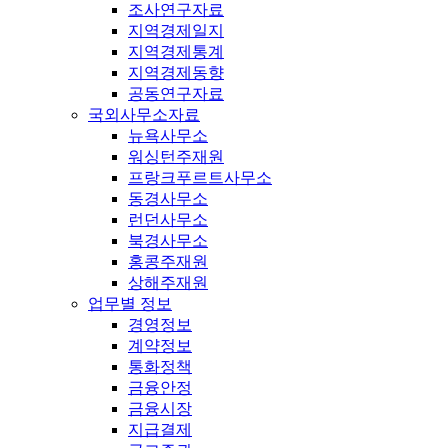
조사연구자료
지역경제일지
지역경제통계
지역경제동향
공동연구자료
국외사무소자료
뉴욕사무소
워싱턴주재원
프랑크푸르트사무소
동경사무소
런던사무소
북경사무소
홍콩주재원
상해주재원
업무별 정보
경영정보
계약정보
통화정책
금융안정
금융시장
지급결제