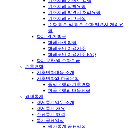
위조지폐 기번호 검색
위조지폐 식별요령
위조지폐 발견시 처리요령
위조지폐 신고서식
주화 훼손 및 훼손 주화 발견시 처리요
령
화폐 관련 법규
화폐관련 법령
화폐도안 이용기준
화폐도안 이용기준 FAQ
화폐교환 및 주화수급
기후변화
기후변화대응 소개
기후변화와 한국은행
중앙은행과 기후변화
한국은행의 대응전략
경제통계
경제통계업무 소개
경제통계 개요
주요통계 해설
통계공표일정
월간통계 공표일정