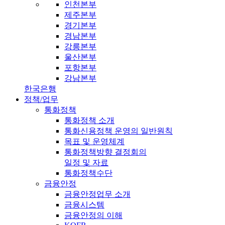
인천본부
제주본부
경기본부
경남본부
강릉본부
울산본부
포항본부
강남본부
한국은행
정책/업무
통화정책
통화정책 소개
통화신용정책 운영의 일반원칙
목표 및 운영체계
통화정책방향 결정회의
일정 및 자료
통화정책수단
금융안정
금융안정업무 소개
금융시스템
금융안정의 이해