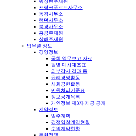
워싱턴주재원
프랑크푸르트사무소
동경사무소
런던사무소
북경사무소
홍콩주재원
상해주재원
업무별 정보
경영정보
국회 업무보고 자료
월별 대차대조표
외부감사 결과 등
윤리경영활동
사회공헌활동
민원처리기준표
정보공개목록
개인정보 제3자 제공 공개
계약정보
발주계획
경쟁입찰계약현황
수의계약현황
통화정책