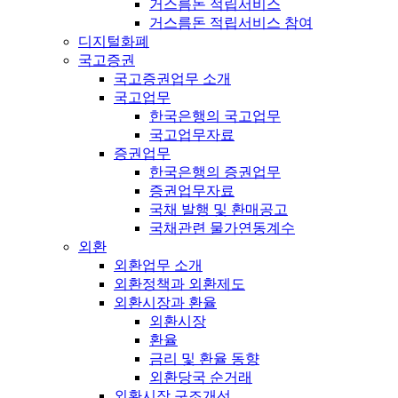
거스름돈 적립서비스
거스름돈 적립서비스 참여
디지털화폐
국고증권
국고증권업무 소개
국고업무
한국은행의 국고업무
국고업무자료
증권업무
한국은행의 증권업무
증권업무자료
국채 발행 및 환매공고
국채관련 물가연동계수
외환
외환업무 소개
외환정책과 외환제도
외환시장과 환율
외환시장
환율
금리 및 환율 동향
외환당국 순거래
외환시장 구조개선