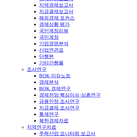
지역경제보고서
지급결제보고서
해외경제 포커스
경제상황 평가
국민계정리뷰
국민계정
기업경영분석
산업연관표
단행본
기타간행물
조사연구
BOK 이슈노트
경제분석
BOK 경제연구
경제전망 핵심이슈·심층연구
금융안정 조사연구
지급결제 조사연구
통계연구
북한경제자료
지역연구자료
주력산업 모니터링 보고서