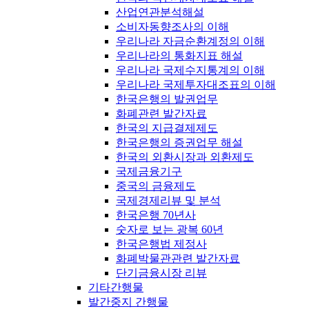
산업연관분석해설
소비자동향조사의 이해
우리나라 자금순환계정의 이해
우리나라의 통화지표 해설
우리나라 국제수지통계의 이해
우리나라 국제투자대조표의 이해
한국은행의 발권업무
화폐관련 발간자료
한국의 지급결제제도
한국은행의 증권업무 해설
한국의 외환시장과 외환제도
국제금융기구
중국의 금융제도
국제경제리뷰 및 분석
한국은행 70년사
숫자로 보는 광복 60년
한국은행법 제정사
화폐박물관관련 발간자료
단기금융시장 리뷰
기타간행물
발간중지 간행물