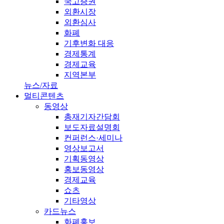
국고증권
외환시장
외환심사
화폐
기후변화 대응
경제통계
경제교육
지역본부
뉴스/자료
멀티콘텐츠
동영상
총재기자간담회
보도자료설명회
컨퍼런스·세미나
영상보고서
기획동영상
홍보동영상
경제교육
쇼츠
기타영상
카드뉴스
화폐홍보