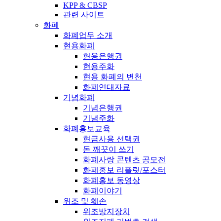
KPP & CBSP
관련 사이트
화폐
화폐업무 소개
현용화폐
현용은행권
현용주화
현용 화폐의 변천
화폐연대자료
기념화폐
기념은행권
기념주화
화폐홍보교육
현금사용 선택권
돈 깨끗이 쓰기
화폐사랑 콘텐츠 공모전
화폐홍보 리플릿/포스터
화폐홍보 동영상
화폐이야기
위조 및 훼손
위조방지장치