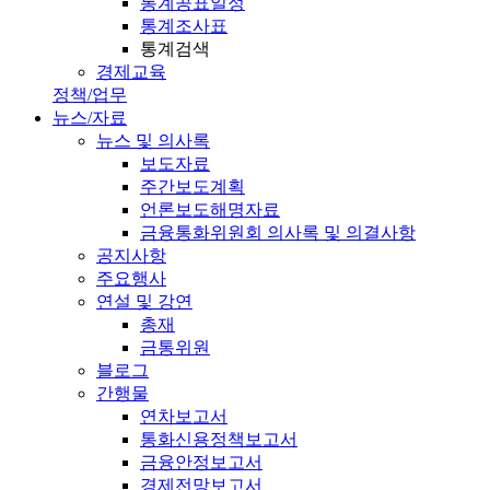
통계공표일정
통계조사표
통계검색
경제교육
정책/업무
뉴스/자료
뉴스 및 의사록
보도자료
주간보도계획
언론보도해명자료
금융통화위원회 의사록 및 의결사항
공지사항
주요행사
연설 및 강연
총재
금통위원
블로그
간행물
연차보고서
통화신용정책보고서
금융안정보고서
경제전망보고서