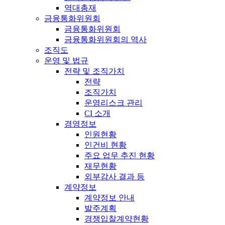
역대총재
금융통화위원회
금융통화위원회
금융통화위원회의 역사
조직도
운영 및 법규
전략 및 조직가치
전략
조직가치
운영리스크 관리
CI 소개
경영정보
인원현황
인건비 현황
주요 업무 추진 현황
재무현황
외부감사 결과 등
계약정보
계약정보 안내
발주계획
경쟁입찰계약현황