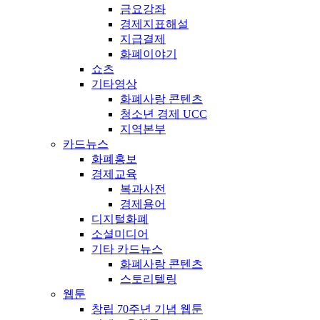
금요강좌
경제지표해설
지급결제
화폐이야기
쇼츠
기타영상
화폐사랑 콘텐츠
청소년 경제 UCC
지역본부
카드뉴스
화폐홍보
경제교육
복과사전
경제용어
디지털화폐
소셜미디어
기타 카드뉴스
화폐사랑 콘텐츠
스토리텔링
웹툰
창립 70주년 기념 웹툰