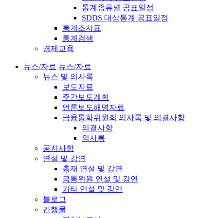
통계종류별 공표일정
SDDS 대상통계 공표일정
통계조사표
통계검색
경제교육
뉴스/자료
뉴스/자료
뉴스 및 의사록
보도자료
주간보도계획
언론보도해명자료
금융통화위원회 의사록 및 의결사항
의결사항
의사록
공지사항
연설 및 강연
총재 연설 및 강연
금통위원 연설 및 강연
기타 연설 및 강연
블로그
간행물