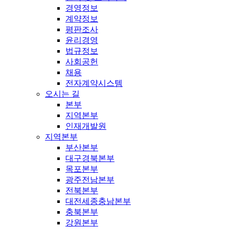
경영정보
계약정보
평판조사
윤리경영
법규정보
사회공헌
채용
전자계약시스템
오시는 길
본부
지역본부
인재개발원
지역본부
부산본부
대구경북본부
목포본부
광주전남본부
전북본부
대전세종충남본부
충북본부
강원본부