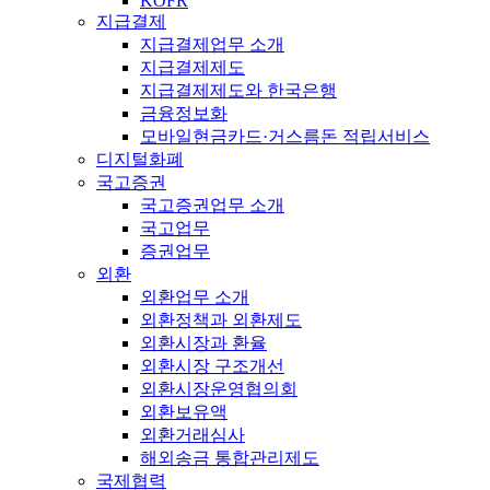
KOFR
지급결제
지급결제업무 소개
지급결제제도
지급결제제도와 한국은행
금융정보화
모바일현금카드·거스름돈 적립서비스
디지털화폐
국고증권
국고증권업무 소개
국고업무
증권업무
외환
외환업무 소개
외환정책과 외환제도
외환시장과 환율
외환시장 구조개선
외환시장운영협의회
외환보유액
외환거래심사
해외송금 통합관리제도
국제협력