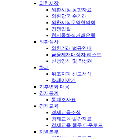
외환시장
외환시장 동향자료
외환당국 순거래
외환시장운영협의회
경쟁입찰
현지통화직거래은행
외환심사
외환거래 법규안내
금융제재대상자 리스트
신청양식 및 작성례
화폐
위조지폐 신고서식
화폐이야기
기후변화 대응
경제통계
통계조사표
경제교육
경제교육소식
경제교육 발간자료
경제교육 웹툰 다운로드
지역본부