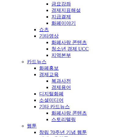
금요강좌
경제지표해설
지급결제
화폐이야기
쇼츠
기타영상
화폐사랑 콘텐츠
청소년 경제 UCC
지역본부
카드뉴스
화폐홍보
경제교육
복과사전
경제용어
디지털화폐
소셜미디어
기타 카드뉴스
화폐사랑 콘텐츠
스토리텔링
웹툰
창립 70주년 기념 웹툰