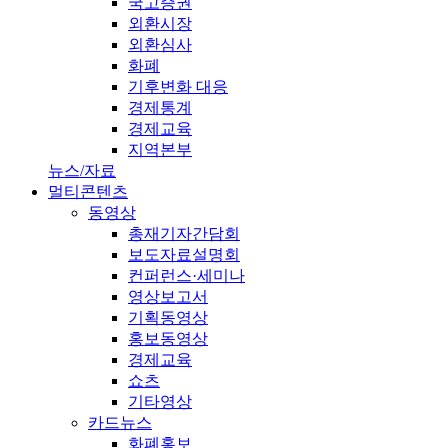
국고증권
외환시장
외환심사
화폐
기후변화 대응
경제통계
경제교육
지역본부
뉴스/자료
멀티콘텐츠
동영상
총재기자간담회
보도자료설명회
컨퍼런스·세미나
영상보고서
기획동영상
홍보동영상
경제교육
쇼츠
기타영상
카드뉴스
화폐홍보