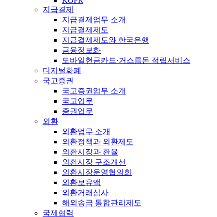
KOFR
지급결제
지급결제업무 소개
지급결제제도
지급결제제도와 한국은행
금융정보화
모바일현금카드·거스름돈 적립서비스
디지털화폐
국고증권
국고증권업무 소개
국고업무
증권업무
외환
외환업무 소개
외환정책과 외환제도
외환시장과 환율
외환시장 구조개선
외환시장운영협의회
외환보유액
외환거래심사
해외송금 통합관리제도
국제협력