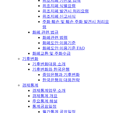
위조지폐 기번호 검색
위조지폐 식별요령
위조지폐 발견시 처리요령
위조지폐 신고서식
주화 훼손 및 훼손 주화 발견시 처리요
령
화폐 관련 법규
화폐관련 법령
화폐도안 이용기준
화폐도안 이용기준 FAQ
화폐교환 및 주화수급
기후변화
기후변화대응 소개
기후변화와 한국은행
중앙은행과 기후변화
한국은행의 대응전략
경제통계
경제통계업무 소개
경제통계 개요
주요통계 해설
통계공표일정
월간통계 공표일정