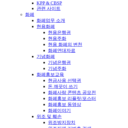
KPP & CBSP
관련 사이트
화폐
화폐업무 소개
현용화폐
현용은행권
현용주화
현용 화폐의 변천
화폐연대자료
기념화폐
기념은행권
기념주화
화폐홍보교육
현금사용 선택권
돈 깨끗이 쓰기
화폐사랑 콘텐츠 공모전
화폐홍보 리플릿/포스터
화폐홍보 동영상
화폐이야기
위조 및 훼손
위조방지장치