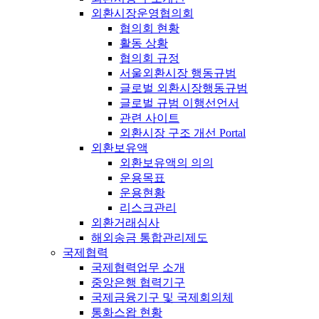
외환시장운영협의회
협의회 현황
활동 상황
협의회 규정
서울외환시장 행동규범
글로벌 외환시장행동규범
글로벌 규범 이행선언서
관련 사이트
외환시장 구조 개선 Portal
외환보유액
외환보유액의 의의
운용목표
운용현황
리스크관리
외환거래심사
해외송금 통합관리제도
국제협력
국제협력업무 소개
중앙은행 협력기구
국제금융기구 및 국제회의체
통화스왑 현황