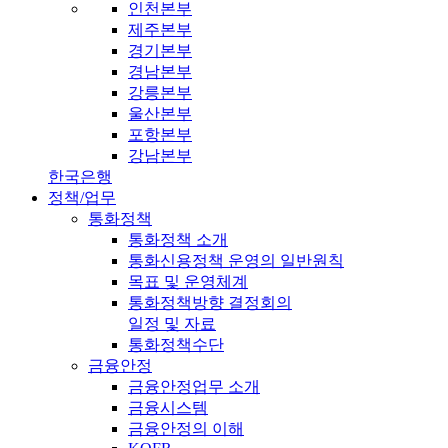
인천본부
제주본부
경기본부
경남본부
강릉본부
울산본부
포항본부
강남본부
한국은행
정책/업무
통화정책
통화정책 소개
통화신용정책 운영의 일반원칙
목표 및 운영체계
통화정책방향 결정회의
일정 및 자료
통화정책수단
금융안정
금융안정업무 소개
금융시스템
금융안정의 이해