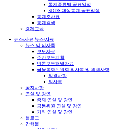
통계종류별 공표일정
SDDS 대상통계 공표일정
통계조사표
통계검색
경제교육
뉴스/자료
뉴스/자료
뉴스 및 의사록
보도자료
주간보도계획
언론보도해명자료
금융통화위원회 의사록 및 의결사항
의결사항
의사록
공지사항
연설 및 강연
총재 연설 및 강연
금통위원 연설 및 강연
기타 연설 및 강연
블로그
간행물