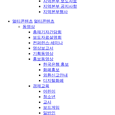
지역본부 보도자료
지역본부 공지사항
지역본부행사
멀티콘텐츠
멀티콘텐츠
동영상
총재기자간담회
보도자료설명회
컨퍼런스·세미나
영상보고서
기획동영상
홍보동영상
한국은행 홍보
화폐홍보
외환신고안내
디지털화폐
경제교육
어린이
청소년
교사
보드게임
일반인