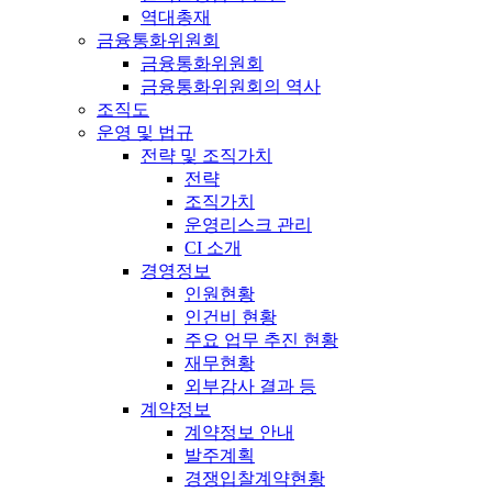
역대총재
금융통화위원회
금융통화위원회
금융통화위원회의 역사
조직도
운영 및 법규
전략 및 조직가치
전략
조직가치
운영리스크 관리
CI 소개
경영정보
인원현황
인건비 현황
주요 업무 추진 현황
재무현황
외부감사 결과 등
계약정보
계약정보 안내
발주계획
경쟁입찰계약현황