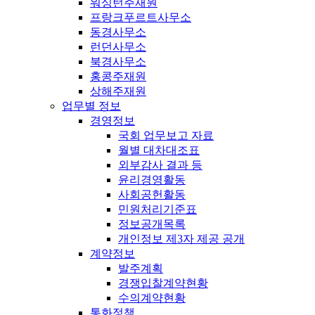
워싱턴주재원
프랑크푸르트사무소
동경사무소
런던사무소
북경사무소
홍콩주재원
상해주재원
업무별 정보
경영정보
국회 업무보고 자료
월별 대차대조표
외부감사 결과 등
윤리경영활동
사회공헌활동
민원처리기준표
정보공개목록
개인정보 제3자 제공 공개
계약정보
발주계획
경쟁입찰계약현황
수의계약현황
통화정책