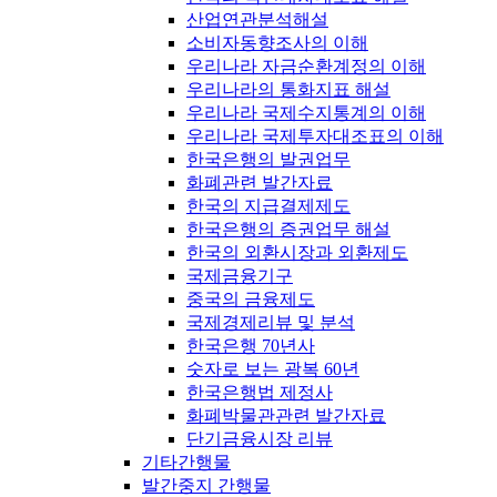
산업연관분석해설
소비자동향조사의 이해
우리나라 자금순환계정의 이해
우리나라의 통화지표 해설
우리나라 국제수지통계의 이해
우리나라 국제투자대조표의 이해
한국은행의 발권업무
화폐관련 발간자료
한국의 지급결제제도
한국은행의 증권업무 해설
한국의 외환시장과 외환제도
국제금융기구
중국의 금융제도
국제경제리뷰 및 분석
한국은행 70년사
숫자로 보는 광복 60년
한국은행법 제정사
화폐박물관관련 발간자료
단기금융시장 리뷰
기타간행물
발간중지 간행물