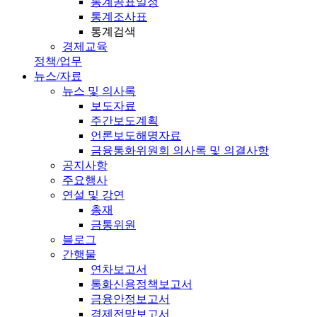
통계공표일정
통계조사표
통계검색
경제교육
정책/업무
뉴스/자료
뉴스 및 의사록
보도자료
주간보도계획
언론보도해명자료
금융통화위원회 의사록 및 의결사항
공지사항
주요행사
연설 및 강연
총재
금통위원
블로그
간행물
연차보고서
통화신용정책보고서
금융안정보고서
경제전망보고서