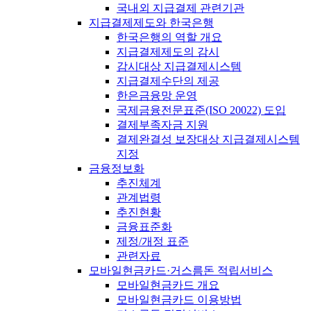
국내외 지급결제 관련기관
지급결제제도와 한국은행
한국은행의 역할 개요
지급결제제도의 감시
감시대상 지급결제시스템
지급결제수단의 제공
한은금융망 운영
국제금융전문표준(ISO 20022) 도입
결제부족자금 지원
결제완결성 보장대상 지급결제시스템
지정
금융정보화
추진체계
관계법령
추진현황
금융표준화
제정/개정 표준
관련자료
모바일현금카드·거스름돈 적립서비스
모바일현금카드 개요
모바일현금카드 이용방법