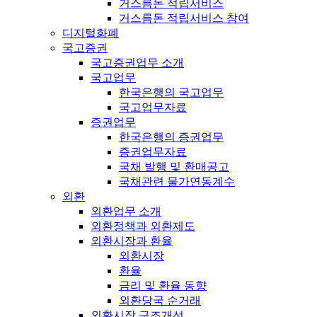
거스름돈 적립서비스
거스름돈 적립서비스 참여
디지털화폐
국고증권
국고증권업무 소개
국고업무
한국은행의 국고업무
국고업무자료
증권업무
한국은행의 증권업무
증권업무자료
국채 발행 및 환매공고
국채관련 물가연동계수
외환
외환업무 소개
외환정책과 외환제도
외환시장과 환율
외환시장
환율
금리 및 환율 동향
외환당국 순거래
외환시장 구조개선