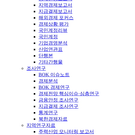
지역경제보고서
지급결제보고서
해외경제 포커스
경제상황 평가
국민계정리뷰
국민계정
기업경영분석
산업연관표
단행본
기타간행물
조사연구
BOK 이슈노트
경제분석
BOK 경제연구
경제전망 핵심이슈·심층연구
금융안정 조사연구
지급결제 조사연구
통계연구
북한경제자료
지역연구자료
주력산업 모니터링 보고서