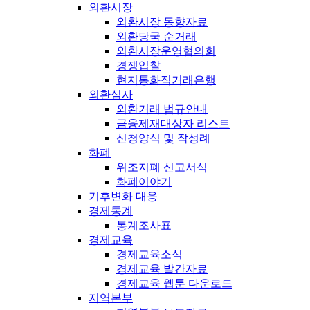
외환시장
외환시장 동향자료
외환당국 순거래
외환시장운영협의회
경쟁입찰
현지통화직거래은행
외환심사
외환거래 법규안내
금융제재대상자 리스트
신청양식 및 작성례
화폐
위조지폐 신고서식
화폐이야기
기후변화 대응
경제통계
통계조사표
경제교육
경제교육소식
경제교육 발간자료
경제교육 웹툰 다운로드
지역본부