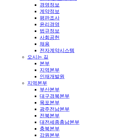
경영정보
계약정보
평판조사
윤리경영
법규정보
사회공헌
채용
전자계약시스템
오시는 길
본부
지역본부
인재개발원
지역본부
부산본부
대구경북본부
목포본부
광주전남본부
전북본부
대전세종충남본부
충북본부
강원본부