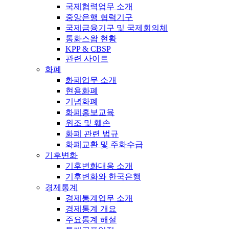
국제협력업무 소개
중앙은행 협력기구
국제금융기구 및 국제회의체
통화스왑 현황
KPP & CBSP
관련 사이트
화폐
화폐업무 소개
현용화폐
기념화폐
화폐홍보교육
위조 및 훼손
화폐 관련 법규
화폐교환 및 주화수급
기후변화
기후변화대응 소개
기후변화와 한국은행
경제통계
경제통계업무 소개
경제통계 개요
주요통계 해설