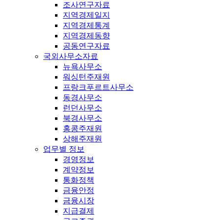
조사연구자료
지역경제일지
지역경제통계
지역경제동향
공동연구자료
국외사무소자료
뉴욕사무소
워싱턴주재원
프랑크푸르트사무소
동경사무소
런던사무소
북경사무소
홍콩주재원
상해주재원
업무별 정보
경영정보
계약정보
통화정책
금융안정
금융시장
지급결제