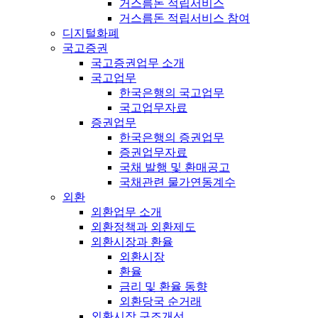
거스름돈 적립서비스
거스름돈 적립서비스 참여
디지털화폐
국고증권
국고증권업무 소개
국고업무
한국은행의 국고업무
국고업무자료
증권업무
한국은행의 증권업무
증권업무자료
국채 발행 및 환매공고
국채관련 물가연동계수
외환
외환업무 소개
외환정책과 외환제도
외환시장과 환율
외환시장
환율
금리 및 환율 동향
외환당국 순거래
외환시장 구조개선