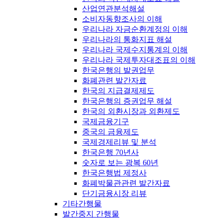
산업연관분석해설
소비자동향조사의 이해
우리나라 자금순환계정의 이해
우리나라의 통화지표 해설
우리나라 국제수지통계의 이해
우리나라 국제투자대조표의 이해
한국은행의 발권업무
화폐관련 발간자료
한국의 지급결제제도
한국은행의 증권업무 해설
한국의 외환시장과 외환제도
국제금융기구
중국의 금융제도
국제경제리뷰 및 분석
한국은행 70년사
숫자로 보는 광복 60년
한국은행법 제정사
화폐박물관관련 발간자료
단기금융시장 리뷰
기타간행물
발간중지 간행물