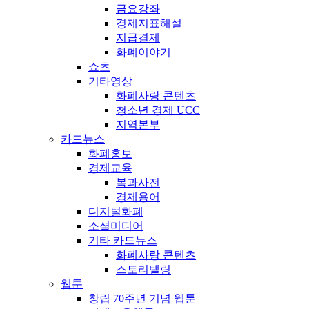
금요강좌
경제지표해설
지급결제
화폐이야기
쇼츠
기타영상
화폐사랑 콘텐츠
청소년 경제 UCC
지역본부
카드뉴스
화폐홍보
경제교육
복과사전
경제용어
디지털화폐
소셜미디어
기타 카드뉴스
화폐사랑 콘텐츠
스토리텔링
웹툰
창립 70주년 기념 웹툰