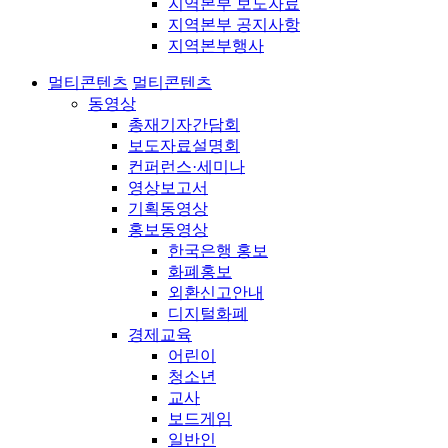
지역본부 보도자료
지역본부 공지사항
지역본부행사
멀티콘텐츠
멀티콘텐츠
동영상
총재기자간담회
보도자료설명회
컨퍼런스·세미나
영상보고서
기획동영상
홍보동영상
한국은행 홍보
화폐홍보
외환신고안내
디지털화폐
경제교육
어린이
청소년
교사
보드게임
일반인