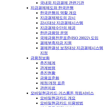
국내외 지급결제 관련기관
지급결제제도와 한국은행
한국은행의 역할 개요
지급결제제도의 감시
감시대상 지급결제시스템
지급결제수단의 제공
한은금융망 운영
국제금융전문표준(ISO 20022) 도입
결제부족자금 지원
결제완결성 보장대상 지급결제시스템
지정
금융정보화
추진체계
관계법령
추진현황
금융표준화
제정/개정 표준
관련자료
모바일현금카드·거스름돈 적립서비스
모바일현금카드 개요
모바일현금카드 이용방법