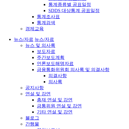
통계종류별 공표일정
SDDS 대상통계 공표일정
통계조사표
통계검색
경제교육
뉴스/자료
뉴스/자료
뉴스 및 의사록
보도자료
주간보도계획
언론보도해명자료
금융통화위원회 의사록 및 의결사항
의결사항
의사록
공지사항
연설 및 강연
총재 연설 및 강연
금통위원 연설 및 강연
기타 연설 및 강연
블로그
간행물