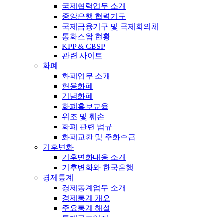
국제협력업무 소개
중앙은행 협력기구
국제금융기구 및 국제회의체
통화스왑 현황
KPP & CBSP
관련 사이트
화폐
화폐업무 소개
현용화폐
기념화폐
화폐홍보교육
위조 및 훼손
화폐 관련 법규
화폐교환 및 주화수급
기후변화
기후변화대응 소개
기후변화와 한국은행
경제통계
경제통계업무 소개
경제통계 개요
주요통계 해설