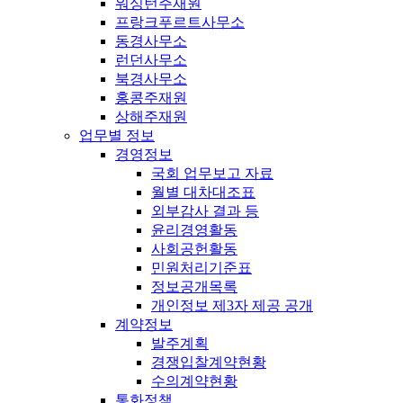
워싱턴주재원
프랑크푸르트사무소
동경사무소
런던사무소
북경사무소
홍콩주재원
상해주재원
업무별 정보
경영정보
국회 업무보고 자료
월별 대차대조표
외부감사 결과 등
윤리경영활동
사회공헌활동
민원처리기준표
정보공개목록
개인정보 제3자 제공 공개
계약정보
발주계획
경쟁입찰계약현황
수의계약현황
통화정책