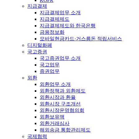
KOFR
지급결제
지급결제업무 소개
지급결제제도
지급결제제도와 한국은행
금융정보화
모바일현금카드·거스름돈 적립서비스
디지털화폐
국고증권
국고증권업무 소개
국고업무
증권업무
외환
외환업무 소개
외환정책과 외환제도
외환시장과 환율
외환시장 구조개선
외환시장운영협의회
외환보유액
외환거래심사
해외송금 통합관리제도
국제협력