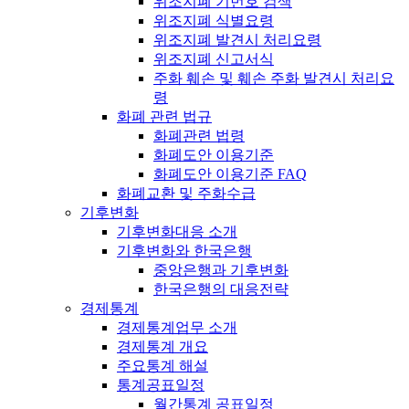
위조지폐 기번호 검색
위조지폐 식별요령
위조지폐 발견시 처리요령
위조지폐 신고서식
주화 훼손 및 훼손 주화 발견시 처리요
령
화폐 관련 법규
화폐관련 법령
화폐도안 이용기준
화폐도안 이용기준 FAQ
화폐교환 및 주화수급
기후변화
기후변화대응 소개
기후변화와 한국은행
중앙은행과 기후변화
한국은행의 대응전략
경제통계
경제통계업무 소개
경제통계 개요
주요통계 해설
통계공표일정
월간통계 공표일정