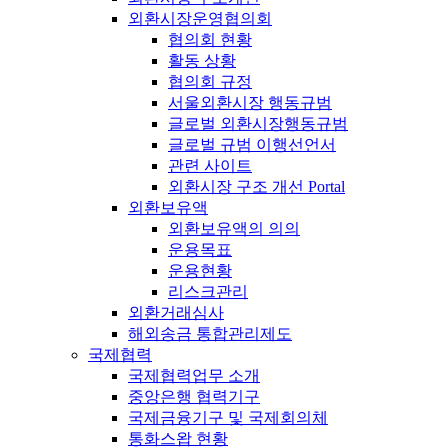
외환시장운영협의회
협의회 현황
활동 상황
협의회 규정
서울외환시장 행동규범
글로벌 외환시장행동규범
글로벌 규범 이행선언서
관련 사이트
외환시장 구조 개선 Portal
외환보유액
외환보유액의 의의
운용목표
운용현황
리스크관리
외환거래심사
해외송금 통합관리제도
국제협력
국제협력업무 소개
중앙은행 협력기구
국제금융기구 및 국제회의체
통화스왑 현황