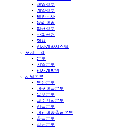
경영정보
계약정보
평판조사
윤리경영
법규정보
사회공헌
채용
전자계약시스템
오시는 길
본부
지역본부
인재개발원
지역본부
부산본부
대구경북본부
목포본부
광주전남본부
전북본부
대전세종충남본부
충북본부
강원본부