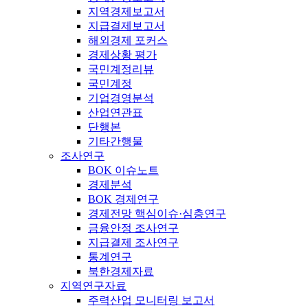
지역경제보고서
지급결제보고서
해외경제 포커스
경제상황 평가
국민계정리뷰
국민계정
기업경영분석
산업연관표
단행본
기타간행물
조사연구
BOK 이슈노트
경제분석
BOK 경제연구
경제전망 핵심이슈·심층연구
금융안정 조사연구
지급결제 조사연구
통계연구
북한경제자료
지역연구자료
주력산업 모니터링 보고서