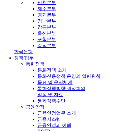
인천본부
제주본부
경기본부
경남본부
강릉본부
울산본부
포항본부
강남본부
한국은행
정책/업무
통화정책
통화정책 소개
통화신용정책 운영의 일반원칙
목표 및 운영체계
통화정책방향 결정회의
일정 및 자료
통화정책수단
금융안정
금융안정업무 소개
금융시스템
금융안정의 이해