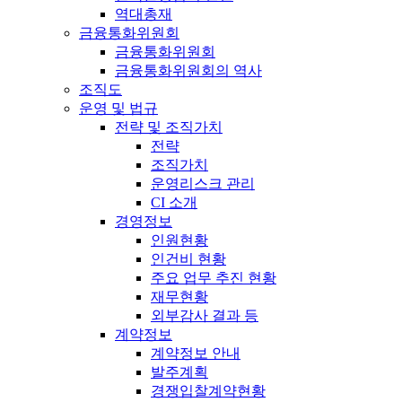
역대총재
금융통화위원회
금융통화위원회
금융통화위원회의 역사
조직도
운영 및 법규
전략 및 조직가치
전략
조직가치
운영리스크 관리
CI 소개
경영정보
인원현황
인건비 현황
주요 업무 추진 현황
재무현황
외부감사 결과 등
계약정보
계약정보 안내
발주계획
경쟁입찰계약현황