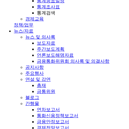
통계공표일정
통계조사표
통계검색
경제교육
정책/업무
뉴스/자료
뉴스 및 의사록
보도자료
주간보도계획
언론보도해명자료
금융통화위원회 의사록 및 의결사항
공지사항
주요행사
연설 및 강연
총재
금통위원
블로그
간행물
연차보고서
통화신용정책보고서
금융안정보고서
경제전망보고서