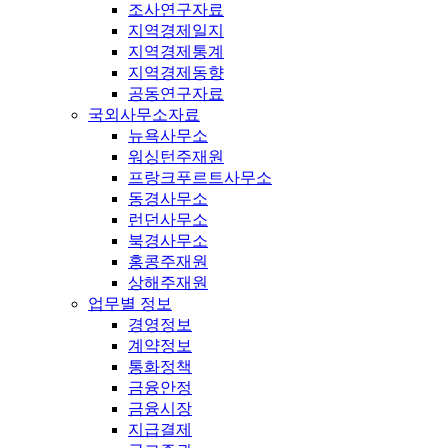
조사연구자료
지역경제일지
지역경제통계
지역경제동향
공동연구자료
국외사무소자료
뉴욕사무소
워싱턴주재원
프랑크푸르트사무소
동경사무소
런던사무소
북경사무소
홍콩주재원
상해주재원
업무별 정보
경영정보
계약정보
통화정책
금융안정
금융시장
지급결제