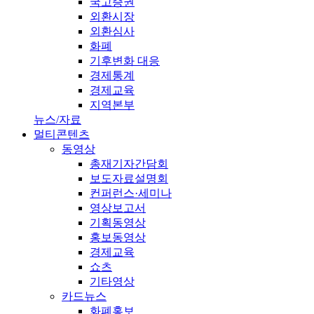
국고증권
외환시장
외환심사
화폐
기후변화 대응
경제통계
경제교육
지역본부
뉴스/자료
멀티콘텐츠
동영상
총재기자간담회
보도자료설명회
컨퍼런스·세미나
영상보고서
기획동영상
홍보동영상
경제교육
쇼츠
기타영상
카드뉴스
화폐홍보