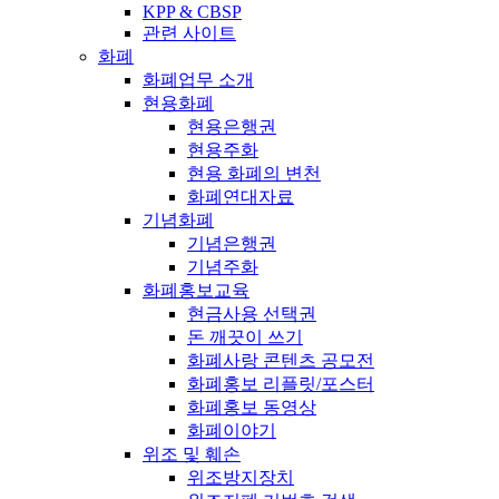
KPP & CBSP
관련 사이트
화폐
화폐업무 소개
현용화폐
현용은행권
현용주화
현용 화폐의 변천
화폐연대자료
기념화폐
기념은행권
기념주화
화폐홍보교육
현금사용 선택권
돈 깨끗이 쓰기
화폐사랑 콘텐츠 공모전
화폐홍보 리플릿/포스터
화폐홍보 동영상
화폐이야기
위조 및 훼손
위조방지장치