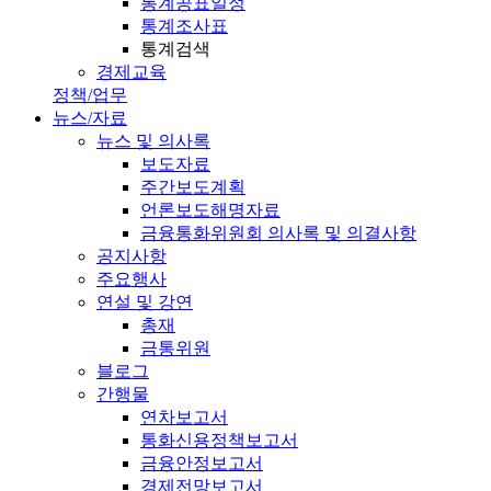
통계공표일정
통계조사표
통계검색
경제교육
정책/업무
뉴스/자료
뉴스 및 의사록
보도자료
주간보도계획
언론보도해명자료
금융통화위원회 의사록 및 의결사항
공지사항
주요행사
연설 및 강연
총재
금통위원
블로그
간행물
연차보고서
통화신용정책보고서
금융안정보고서
경제전망보고서