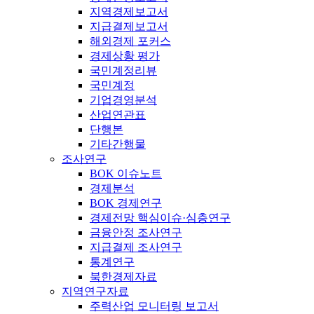
지역경제보고서
지급결제보고서
해외경제 포커스
경제상황 평가
국민계정리뷰
국민계정
기업경영분석
산업연관표
단행본
기타간행물
조사연구
BOK 이슈노트
경제분석
BOK 경제연구
경제전망 핵심이슈·심층연구
금융안정 조사연구
지급결제 조사연구
통계연구
북한경제자료
지역연구자료
주력산업 모니터링 보고서