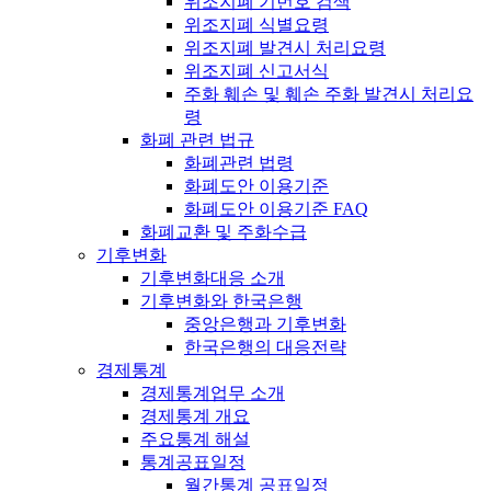
위조지폐 기번호 검색
위조지폐 식별요령
위조지폐 발견시 처리요령
위조지폐 신고서식
주화 훼손 및 훼손 주화 발견시 처리요
령
화폐 관련 법규
화폐관련 법령
화폐도안 이용기준
화폐도안 이용기준 FAQ
화폐교환 및 주화수급
기후변화
기후변화대응 소개
기후변화와 한국은행
중앙은행과 기후변화
한국은행의 대응전략
경제통계
경제통계업무 소개
경제통계 개요
주요통계 해설
통계공표일정
월간통계 공표일정