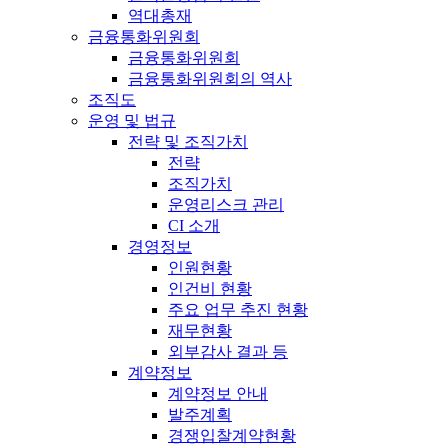
역대총재
금융통화위원회
금융통화위원회
금융통화위원회의 역사
조직도
운영 및 법규
전략 및 조직가치
전략
조직가치
운영리스크 관리
CI 소개
경영정보
인원현황
인건비 현황
주요 업무 추진 현황
재무현황
외부감사 결과 등
계약정보
계약정보 안내
발주계획
경쟁입찰계약현황