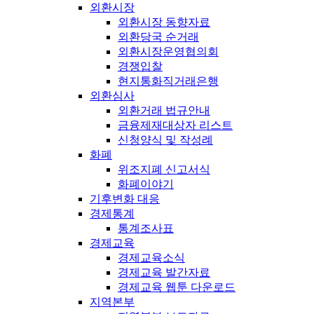
외환시장
외환시장 동향자료
외환당국 순거래
외환시장운영협의회
경쟁입찰
현지통화직거래은행
외환심사
외환거래 법규안내
금융제재대상자 리스트
신청양식 및 작성례
화폐
위조지폐 신고서식
화폐이야기
기후변화 대응
경제통계
통계조사표
경제교육
경제교육소식
경제교육 발간자료
경제교육 웹툰 다운로드
지역본부