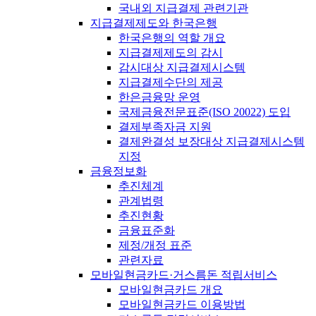
국내외 지급결제 관련기관
지급결제제도와 한국은행
한국은행의 역할 개요
지급결제제도의 감시
감시대상 지급결제시스템
지급결제수단의 제공
한은금융망 운영
국제금융전문표준(ISO 20022) 도입
결제부족자금 지원
결제완결성 보장대상 지급결제시스템
지정
금융정보화
추진체계
관계법령
추진현황
금융표준화
제정/개정 표준
관련자료
모바일현금카드·거스름돈 적립서비스
모바일현금카드 개요
모바일현금카드 이용방법