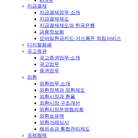
KOFR
지급결제
지급결제업무 소개
지급결제제도
지급결제제도와 한국은행
금융정보화
모바일현금카드·거스름돈 적립서비스
디지털화폐
국고증권
국고증권업무 소개
국고업무
증권업무
외환
외환업무 소개
외환정책과 외환제도
외환시장과 환율
외환시장 구조개선
외환시장운영협의회
외환보유액
외환거래심사
해외송금 통합관리제도
국제협력