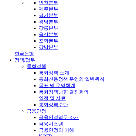
인천본부
제주본부
경기본부
경남본부
강릉본부
울산본부
포항본부
강남본부
한국은행
정책/업무
통화정책
통화정책 소개
통화신용정책 운영의 일반원칙
목표 및 운영체계
통화정책방향 결정회의
일정 및 자료
통화정책수단
금융안정
금융안정업무 소개
금융시스템
금융안정의 이해