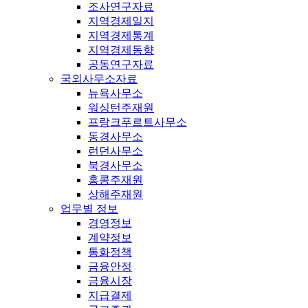
조사연구자료
지역경제일지
지역경제통계
지역경제동향
공동연구자료
국외사무소자료
뉴욕사무소
워싱턴주재원
프랑크푸르트사무소
동경사무소
런던사무소
북경사무소
홍콩주재원
상해주재원
업무별 정보
경영정보
계약정보
통화정책
금융안정
금융시장
지급결제