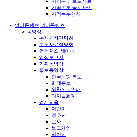
지역본부 보도자료
지역본부 공지사항
지역본부행사
멀티콘텐츠
멀티콘텐츠
동영상
총재기자간담회
보도자료설명회
컨퍼런스·세미나
영상보고서
기획동영상
홍보동영상
한국은행 홍보
화폐홍보
외환신고안내
디지털화폐
경제교육
어린이
청소년
교사
보드게임
일반인