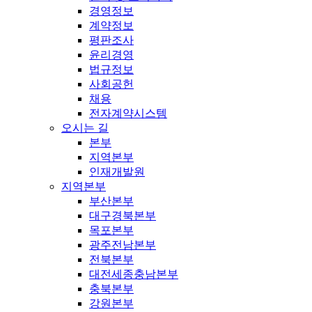
경영정보
계약정보
평판조사
윤리경영
법규정보
사회공헌
채용
전자계약시스템
오시는 길
본부
지역본부
인재개발원
지역본부
부산본부
대구경북본부
목포본부
광주전남본부
전북본부
대전세종충남본부
충북본부
강원본부