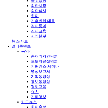
국고증권
외환시장
외환심사
화폐
기후변화 대응
경제통계
경제교육
지역본부
뉴스/자료
멀티콘텐츠
동영상
총재기자간담회
보도자료설명회
컨퍼런스·세미나
영상보고서
기획동영상
홍보동영상
경제교육
쇼츠
기타영상
카드뉴스
화폐홍보