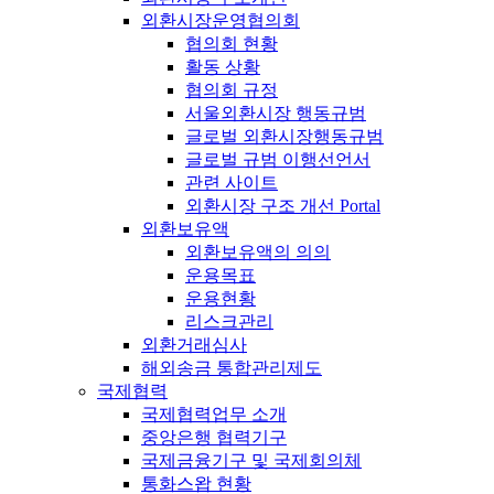
외환시장운영협의회
협의회 현황
활동 상황
협의회 규정
서울외환시장 행동규범
글로벌 외환시장행동규범
글로벌 규범 이행선언서
관련 사이트
외환시장 구조 개선 Portal
외환보유액
외환보유액의 의의
운용목표
운용현황
리스크관리
외환거래심사
해외송금 통합관리제도
국제협력
국제협력업무 소개
중앙은행 협력기구
국제금융기구 및 국제회의체
통화스왑 현황