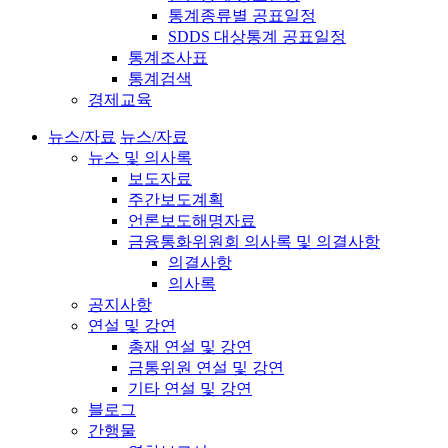
통계종류별 공표일정
SDDS 대상통계 공표일정
통계조사표
통계검색
경제교육
뉴스/자료
뉴스/자료
뉴스 및 의사록
보도자료
주간보도계획
언론보도해명자료
금융통화위원회 의사록 및 의결사항
의결사항
의사록
공지사항
연설 및 강연
총재 연설 및 강연
금통위원 연설 및 강연
기타 연설 및 강연
블로그
간행물