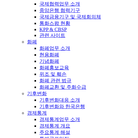
국제협력업무 소개
중앙은행 협력기구
국제금융기구 및 국제회의체
통화스왑 현황
KPP & CBSP
관련 사이트
화폐
화폐업무 소개
현용화폐
기념화폐
화폐홍보교육
위조 및 훼손
화폐 관련 법규
화폐교환 및 주화수급
기후변화
기후변화대응 소개
기후변화와 한국은행
경제통계
경제통계업무 소개
경제통계 개요
주요통계 해설