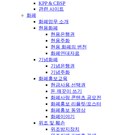
KPP & CBSP
관련 사이트
화폐
화폐업무 소개
현용화폐
현용은행권
현용주화
현용 화폐의 변천
화폐연대자료
기념화폐
기념은행권
기념주화
화폐홍보교육
현금사용 선택권
돈 깨끗이 쓰기
화폐사랑 콘텐츠 공모전
화폐홍보 리플릿/포스터
화폐홍보 동영상
화폐이야기
위조 및 훼손
위조방지장치