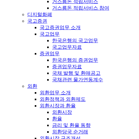
거스름돈 적립서비스
거스름돈 적립서비스 참여
디지털화폐
국고증권
국고증권업무 소개
국고업무
한국은행의 국고업무
국고업무자료
증권업무
한국은행의 증권업무
증권업무자료
국채 발행 및 환매공고
국채관련 물가연동계수
외환
외환업무 소개
외환정책과 외환제도
외환시장과 환율
외환시장
환율
금리 및 환율 동향
외환당국 순거래
외환시장 구조개선