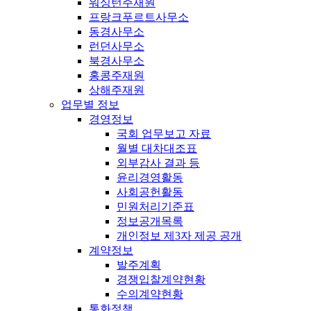
워싱턴주재원
프랑크푸르트사무소
동경사무소
런던사무소
북경사무소
홍콩주재원
상해주재원
업무별 정보
경영정보
국회 업무보고 자료
월별 대차대조표
외부감사 결과 등
윤리경영활동
사회공헌활동
민원처리기준표
정보공개목록
개인정보 제3자 제공 공개
계약정보
발주계획
경쟁입찰계약현황
수의계약현황
통화정책