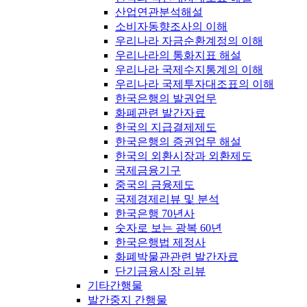
산업연관분석해설
소비자동향조사의 이해
우리나라 자금순환계정의 이해
우리나라의 통화지표 해설
우리나라 국제수지통계의 이해
우리나라 국제투자대조표의 이해
한국은행의 발권업무
화폐관련 발간자료
한국의 지급결제제도
한국은행의 증권업무 해설
한국의 외환시장과 외환제도
국제금융기구
중국의 금융제도
국제경제리뷰 및 분석
한국은행 70년사
숫자로 보는 광복 60년
한국은행법 제정사
화폐박물관관련 발간자료
단기금융시장 리뷰
기타간행물
발간중지 간행물