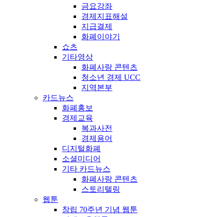
금요강좌
경제지표해설
지급결제
화폐이야기
쇼츠
기타영상
화폐사랑 콘텐츠
청소년 경제 UCC
지역본부
카드뉴스
화폐홍보
경제교육
복과사전
경제용어
디지털화폐
소셜미디어
기타 카드뉴스
화폐사랑 콘텐츠
스토리텔링
웹툰
창립 70주년 기념 웹툰