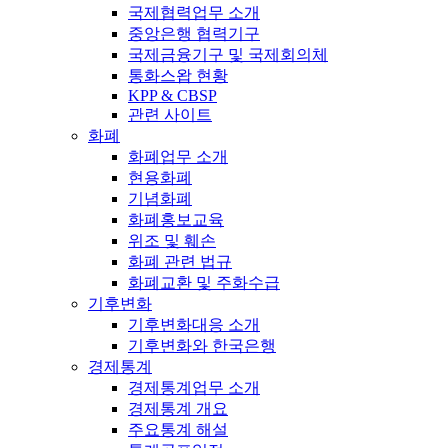
국제협력업무 소개
중앙은행 협력기구
국제금융기구 및 국제회의체
통화스왑 현황
KPP & CBSP
관련 사이트
화폐
화폐업무 소개
현용화폐
기념화폐
화폐홍보교육
위조 및 훼손
화폐 관련 법규
화폐교환 및 주화수급
기후변화
기후변화대응 소개
기후변화와 한국은행
경제통계
경제통계업무 소개
경제통계 개요
주요통계 해설