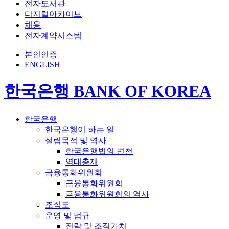
전자도서관
디지털아카이브
채용
전자계약시스템
본인인증
ENGLISH
한국은행 BANK OF KOREA
한국은행
한국은행이 하는 일
설립목적 및 역사
한국은행법의 변천
역대총재
금융통화위원회
금융통화위원회
금융통화위원회의 역사
조직도
운영 및 법규
전략 및 조직가치