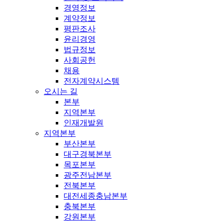
경영정보
계약정보
평판조사
윤리경영
법규정보
사회공헌
채용
전자계약시스템
오시는 길
본부
지역본부
인재개발원
지역본부
부산본부
대구경북본부
목포본부
광주전남본부
전북본부
대전세종충남본부
충북본부
강원본부