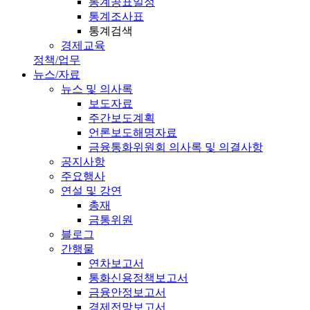
통계공표일정
통계조사표
통계검색
경제교육
정책/업무
뉴스/자료
뉴스 및 의사록
보도자료
주간보도계획
언론보도해명자료
금융통화위원회 의사록 및 의결사항
공지사항
주요행사
연설 및 강연
총재
금통위원
블로그
간행물
연차보고서
통화신용정책보고서
금융안정보고서
경제전망보고서