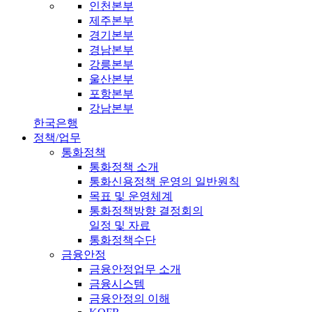
인천본부
제주본부
경기본부
경남본부
강릉본부
울산본부
포항본부
강남본부
한국은행
정책/업무
통화정책
통화정책 소개
통화신용정책 운영의 일반원칙
목표 및 운영체계
통화정책방향 결정회의
일정 및 자료
통화정책수단
금융안정
금융안정업무 소개
금융시스템
금융안정의 이해