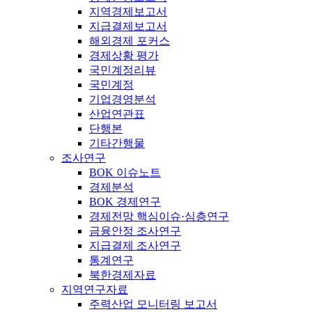
지역경제보고서
지급결제보고서
해외경제 포커스
경제상황 평가
국민계정리뷰
국민계정
기업경영분석
산업연관표
단행본
기타간행물
조사연구
BOK 이슈노트
경제분석
BOK 경제연구
경제전망 핵심이슈·심층연구
금융안정 조사연구
지급결제 조사연구
통계연구
북한경제자료
지역연구자료
주력산업 모니터링 보고서