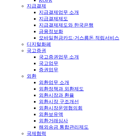
KOFR
지급결제
지급결제업무 소개
지급결제제도
지급결제제도와 한국은행
금융정보화
모바일현금카드·거스름돈 적립서비스
디지털화폐
국고증권
국고증권업무 소개
국고업무
증권업무
외환
외환업무 소개
외환정책과 외환제도
외환시장과 환율
외환시장 구조개선
외환시장운영협의회
외환보유액
외환거래심사
해외송금 통합관리제도
국제협력