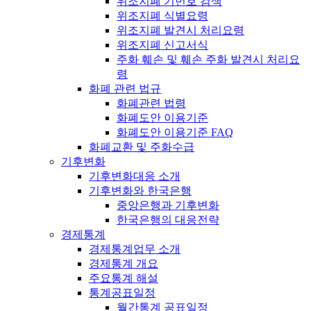
위조지폐 기번호 검색
위조지폐 식별요령
위조지폐 발견시 처리요령
위조지폐 신고서식
주화 훼손 및 훼손 주화 발견시 처리요
령
화폐 관련 법규
화폐관련 법령
화폐도안 이용기준
화폐도안 이용기준 FAQ
화폐교환 및 주화수급
기후변화
기후변화대응 소개
기후변화와 한국은행
중앙은행과 기후변화
한국은행의 대응전략
경제통계
경제통계업무 소개
경제통계 개요
주요통계 해설
통계공표일정
월간통계 공표일정