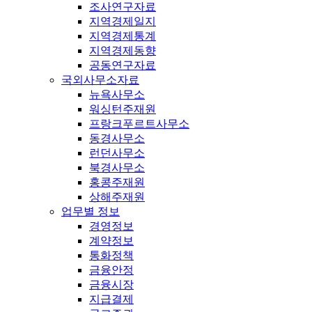
조사연구자료
지역경제일지
지역경제통계
지역경제동향
공동연구자료
국외사무소자료
뉴욕사무소
워싱턴주재원
프랑크푸르트사무소
동경사무소
런던사무소
북경사무소
홍콩주재원
상해주재원
업무별 정보
경영정보
계약정보
통화정책
금융안정
금융시장
지급결제