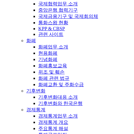
국제협력업무 소개
중앙은행 협력기구
국제금융기구 및 국제회의체
통화스왑 현황
KPP & CBSP
관련 사이트
화폐
화폐업무 소개
현용화폐
기념화폐
화폐홍보교육
위조 및 훼손
화폐 관련 법규
화폐교환 및 주화수급
기후변화
기후변화대응 소개
기후변화와 한국은행
경제통계
경제통계업무 소개
경제통계 개요
주요통계 해설