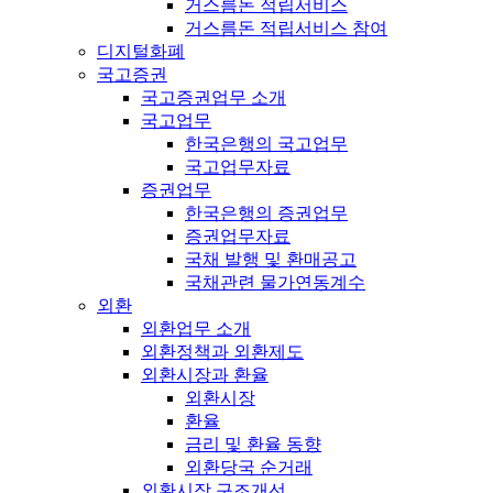
거스름돈 적립서비스
거스름돈 적립서비스 참여
디지털화폐
국고증권
국고증권업무 소개
국고업무
한국은행의 국고업무
국고업무자료
증권업무
한국은행의 증권업무
증권업무자료
국채 발행 및 환매공고
국채관련 물가연동계수
외환
외환업무 소개
외환정책과 외환제도
외환시장과 환율
외환시장
환율
금리 및 환율 동향
외환당국 순거래
외환시장 구조개선