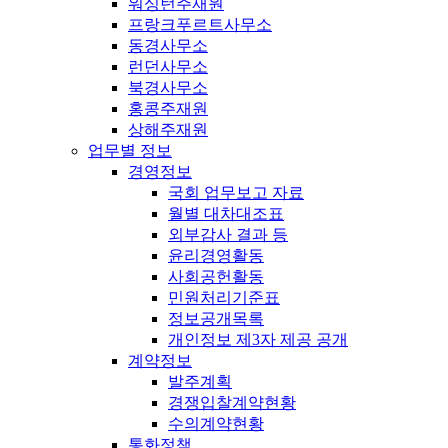
워싱턴주재원
프랑크푸르트사무소
동경사무소
런던사무소
북경사무소
홍콩주재원
상해주재원
업무별 정보
경영정보
국회 업무보고 자료
월별 대차대조표
외부감사 결과 등
윤리경영활동
사회공헌활동
민원처리기준표
정보공개목록
개인정보 제3자 제공 공개
계약정보
발주계획
경쟁입찰계약현황
수의계약현황
통화정책