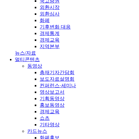
국고증권
외환시장
외환심사
화폐
기후변화 대응
경제통계
경제교육
지역본부
뉴스/자료
멀티콘텐츠
동영상
총재기자간담회
보도자료설명회
컨퍼런스·세미나
영상보고서
기획동영상
홍보동영상
경제교육
쇼츠
기타영상
카드뉴스
화폐홍보