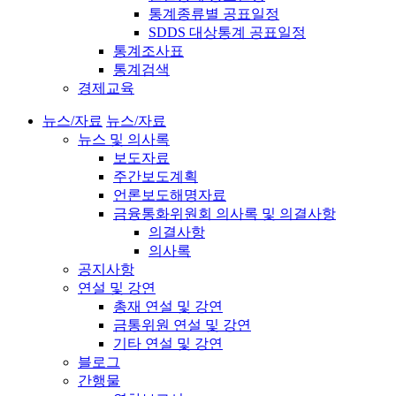
통계종류별 공표일정
SDDS 대상통계 공표일정
통계조사표
통계검색
경제교육
뉴스/자료
뉴스/자료
뉴스 및 의사록
보도자료
주간보도계획
언론보도해명자료
금융통화위원회 의사록 및 의결사항
의결사항
의사록
공지사항
연설 및 강연
총재 연설 및 강연
금통위원 연설 및 강연
기타 연설 및 강연
블로그
간행물