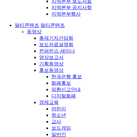
지역본부 보도자료
지역본부 공지사항
지역본부행사
멀티콘텐츠
멀티콘텐츠
동영상
총재기자간담회
보도자료설명회
컨퍼런스·세미나
영상보고서
기획동영상
홍보동영상
한국은행 홍보
화폐홍보
외환신고안내
디지털화폐
경제교육
어린이
청소년
교사
보드게임
일반인