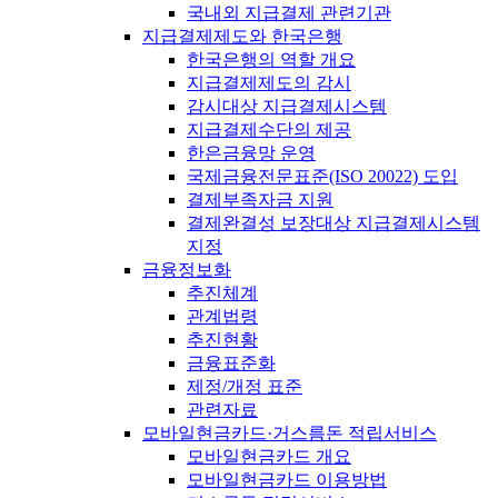
국내외 지급결제 관련기관
지급결제제도와 한국은행
한국은행의 역할 개요
지급결제제도의 감시
감시대상 지급결제시스템
지급결제수단의 제공
한은금융망 운영
국제금융전문표준(ISO 20022) 도입
결제부족자금 지원
결제완결성 보장대상 지급결제시스템
지정
금융정보화
추진체계
관계법령
추진현황
금융표준화
제정/개정 표준
관련자료
모바일현금카드·거스름돈 적립서비스
모바일현금카드 개요
모바일현금카드 이용방법