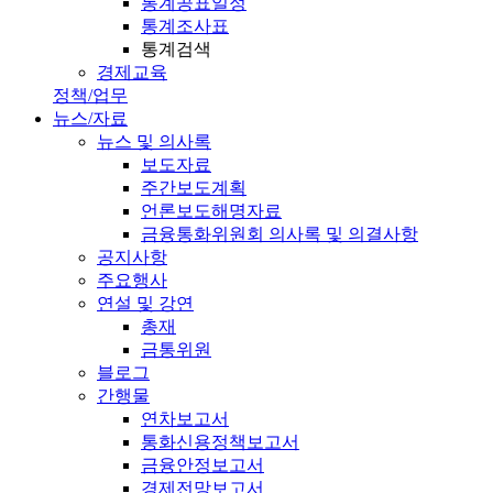
통계공표일정
통계조사표
통계검색
경제교육
정책/업무
뉴스/자료
뉴스 및 의사록
보도자료
주간보도계획
언론보도해명자료
금융통화위원회 의사록 및 의결사항
공지사항
주요행사
연설 및 강연
총재
금통위원
블로그
간행물
연차보고서
통화신용정책보고서
금융안정보고서
경제전망보고서