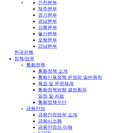
인천본부
제주본부
경기본부
경남본부
강릉본부
울산본부
포항본부
강남본부
한국은행
정책/업무
통화정책
통화정책 소개
통화신용정책 운영의 일반원칙
목표 및 운영체계
통화정책방향 결정회의
일정 및 자료
통화정책수단
금융안정
금융안정업무 소개
금융시스템
금융안정의 이해