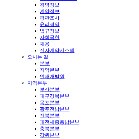
경영정보
계약정보
평판조사
윤리경영
법규정보
사회공헌
채용
전자계약시스템
오시는 길
본부
지역본부
인재개발원
지역본부
부산본부
대구경북본부
목포본부
광주전남본부
전북본부
대전세종충남본부
충북본부
강원본부