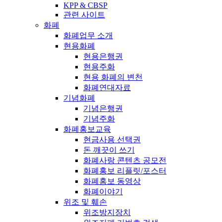
KPP & CBSP
관련 사이트
화폐
화폐업무 소개
현용화폐
현용은행권
현용주화
현용 화폐의 변천
화폐연대자료
기념화폐
기념은행권
기념주화
화폐홍보교육
현금사용 선택권
돈 깨끗이 쓰기
화폐사랑 콘텐츠 공모전
화폐홍보 리플릿/포스터
화폐홍보 동영상
화폐이야기
위조 및 훼손
위조방지장치