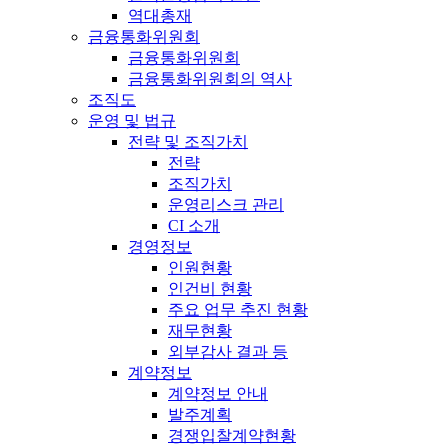
역대총재
금융통화위원회
금융통화위원회
금융통화위원회의 역사
조직도
운영 및 법규
전략 및 조직가치
전략
조직가치
운영리스크 관리
CI 소개
경영정보
인원현황
인건비 현황
주요 업무 추진 현황
재무현황
외부감사 결과 등
계약정보
계약정보 안내
발주계획
경쟁입찰계약현황