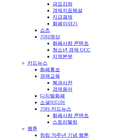
금요강좌
경제지표해설
지급결제
화폐이야기
쇼츠
기타영상
화폐사랑 콘텐츠
청소년 경제 UCC
지역본부
카드뉴스
화폐홍보
경제교육
복과사전
경제용어
디지털화폐
소셜미디어
기타 카드뉴스
화폐사랑 콘텐츠
스토리텔링
웹툰
창립 70주년 기념 웹툰