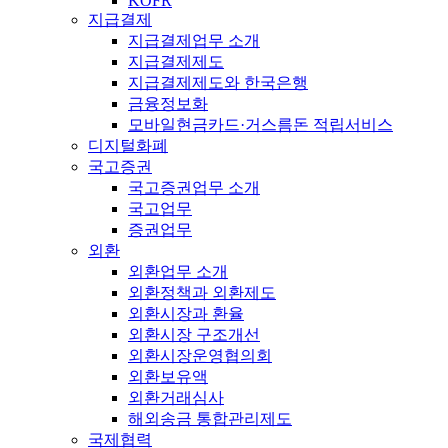
KOFR
지급결제
지급결제업무 소개
지급결제제도
지급결제제도와 한국은행
금융정보화
모바일현금카드·거스름돈 적립서비스
디지털화폐
국고증권
국고증권업무 소개
국고업무
증권업무
외환
외환업무 소개
외환정책과 외환제도
외환시장과 환율
외환시장 구조개선
외환시장운영협의회
외환보유액
외환거래심사
해외송금 통합관리제도
국제협력