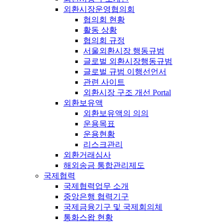
외환시장운영협의회
협의회 현황
활동 상황
협의회 규정
서울외환시장 행동규범
글로벌 외환시장행동규범
글로벌 규범 이행선언서
관련 사이트
외환시장 구조 개선 Portal
외환보유액
외환보유액의 의의
운용목표
운용현황
리스크관리
외환거래심사
해외송금 통합관리제도
국제협력
국제협력업무 소개
중앙은행 협력기구
국제금융기구 및 국제회의체
통화스왑 현황