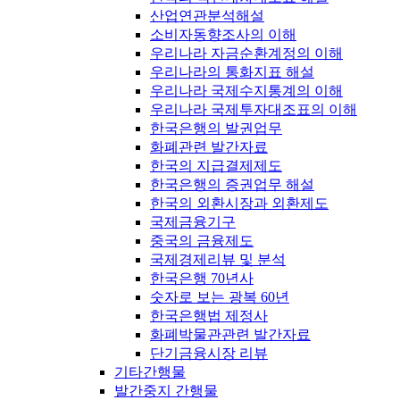
산업연관분석해설
소비자동향조사의 이해
우리나라 자금순환계정의 이해
우리나라의 통화지표 해설
우리나라 국제수지통계의 이해
우리나라 국제투자대조표의 이해
한국은행의 발권업무
화폐관련 발간자료
한국의 지급결제제도
한국은행의 증권업무 해설
한국의 외환시장과 외환제도
국제금융기구
중국의 금융제도
국제경제리뷰 및 분석
한국은행 70년사
숫자로 보는 광복 60년
한국은행법 제정사
화폐박물관관련 발간자료
단기금융시장 리뷰
기타간행물
발간중지 간행물