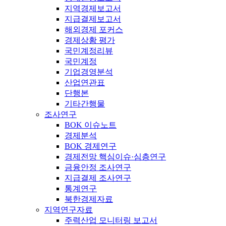
지역경제보고서
지급결제보고서
해외경제 포커스
경제상황 평가
국민계정리뷰
국민계정
기업경영분석
산업연관표
단행본
기타간행물
조사연구
BOK 이슈노트
경제분석
BOK 경제연구
경제전망 핵심이슈·심층연구
금융안정 조사연구
지급결제 조사연구
통계연구
북한경제자료
지역연구자료
주력산업 모니터링 보고서