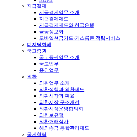
KOFR
지급결제
지급결제업무 소개
지급결제제도
지급결제제도와 한국은행
금융정보화
모바일현금카드·거스름돈 적립서비스
디지털화폐
국고증권
국고증권업무 소개
국고업무
증권업무
외환
외환업무 소개
외환정책과 외환제도
외환시장과 환율
외환시장 구조개선
외환시장운영협의회
외환보유액
외환거래심사
해외송금 통합관리제도
국제협력