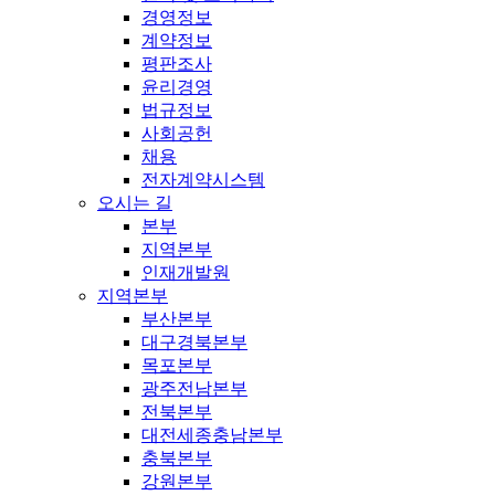
경영정보
계약정보
평판조사
윤리경영
법규정보
사회공헌
채용
전자계약시스템
오시는 길
본부
지역본부
인재개발원
지역본부
부산본부
대구경북본부
목포본부
광주전남본부
전북본부
대전세종충남본부
충북본부
강원본부