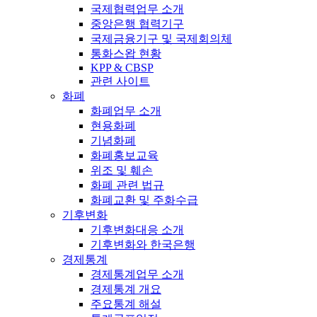
국제협력업무 소개
중앙은행 협력기구
국제금융기구 및 국제회의체
통화스왑 현황
KPP & CBSP
관련 사이트
화폐
화폐업무 소개
현용화폐
기념화폐
화폐홍보교육
위조 및 훼손
화폐 관련 법규
화폐교환 및 주화수급
기후변화
기후변화대응 소개
기후변화와 한국은행
경제통계
경제통계업무 소개
경제통계 개요
주요통계 해설