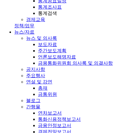
통계공표일정
통계조사표
통계검색
경제교육
정책/업무
뉴스/자료
뉴스 및 의사록
보도자료
주간보도계획
언론보도해명자료
금융통화위원회 의사록 및 의결사항
공지사항
주요행사
연설 및 강연
총재
금통위원
블로그
간행물
연차보고서
통화신용정책보고서
금융안정보고서
경제전망보고서