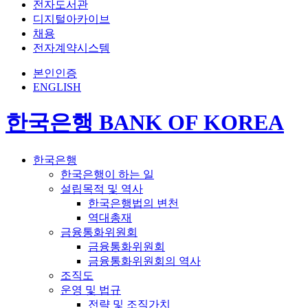
전자도서관
디지털아카이브
채용
전자계약시스템
본인인증
ENGLISH
한국은행 BANK OF KOREA
한국은행
한국은행이 하는 일
설립목적 및 역사
한국은행법의 변천
역대총재
금융통화위원회
금융통화위원회
금융통화위원회의 역사
조직도
운영 및 법규
전략 및 조직가치