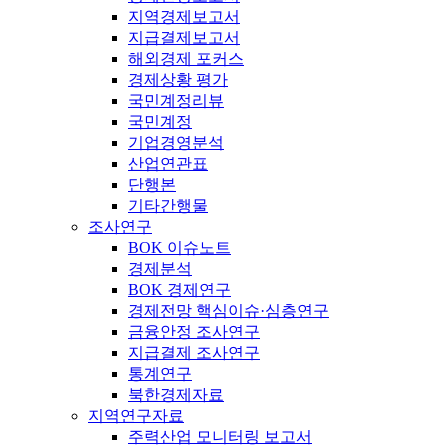
지역경제보고서
지급결제보고서
해외경제 포커스
경제상황 평가
국민계정리뷰
국민계정
기업경영분석
산업연관표
단행본
기타간행물
조사연구
BOK 이슈노트
경제분석
BOK 경제연구
경제전망 핵심이슈·심층연구
금융안정 조사연구
지급결제 조사연구
통계연구
북한경제자료
지역연구자료
주력산업 모니터링 보고서