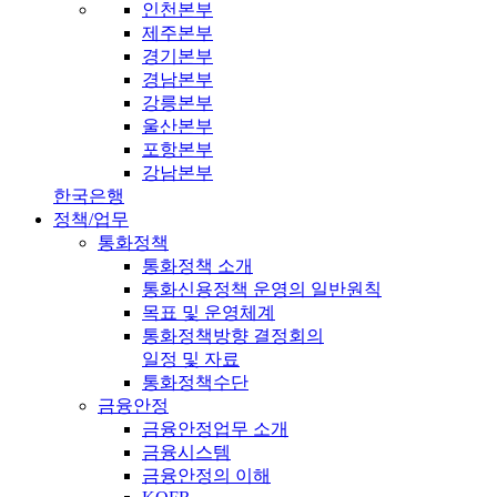
인천본부
제주본부
경기본부
경남본부
강릉본부
울산본부
포항본부
강남본부
한국은행
정책/업무
통화정책
통화정책 소개
통화신용정책 운영의 일반원칙
목표 및 운영체계
통화정책방향 결정회의
일정 및 자료
통화정책수단
금융안정
금융안정업무 소개
금융시스템
금융안정의 이해