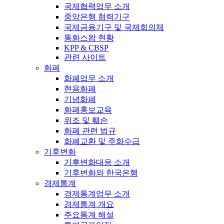
국제협력업무 소개
중앙은행 협력기구
국제금융기구 및 국제회의체
통화스왑 현황
KPP & CBSP
관련 사이트
화폐
화폐업무 소개
현용화폐
기념화폐
화폐홍보교육
위조 및 훼손
화폐 관련 법규
화폐교환 및 주화수급
기후변화
기후변화대응 소개
기후변화와 한국은행
경제통계
경제통계업무 소개
경제통계 개요
주요통계 해설