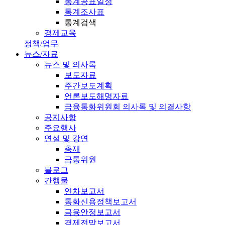
통계공표일정
통계조사표
통계검색
경제교육
정책/업무
뉴스/자료
뉴스 및 의사록
보도자료
주간보도계획
언론보도해명자료
금융통화위원회 의사록 및 의결사항
공지사항
주요행사
연설 및 강연
총재
금통위원
블로그
간행물
연차보고서
통화신용정책보고서
금융안정보고서
경제전망보고서