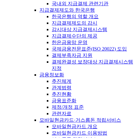
국내외 지급결제 관련기관
지급결제제도와 한국은행
한국은행의 역할 개요
지급결제제도의 감시
감시대상 지급결제시스템
지급결제수단의 제공
한은금융망 운영
국제금융전문표준(ISO 20022) 도입
결제부족자금 지원
결제완결성 보장대상 지급결제시스템
지정
금융정보화
추진체계
관계법령
추진현황
금융표준화
제정/개정 표준
관련자료
모바일현금카드·거스름돈 적립서비스
모바일현금카드 개요
모바일현금카드 이용방법