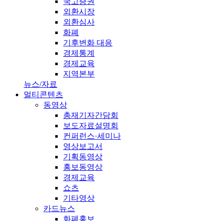
국고증권
외환시장
외환심사
화폐
기후변화 대응
경제통계
경제교육
지역본부
뉴스/자료
멀티콘텐츠
동영상
총재기자간담회
보도자료설명회
컨퍼런스·세미나
영상보고서
기획동영상
홍보동영상
경제교육
쇼츠
기타영상
카드뉴스
화폐홍보