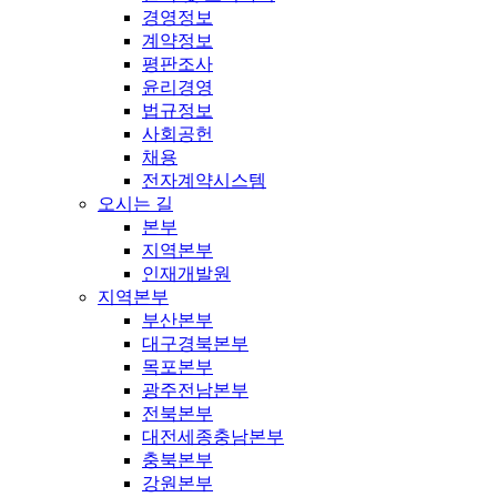
경영정보
계약정보
평판조사
윤리경영
법규정보
사회공헌
채용
전자계약시스템
오시는 길
본부
지역본부
인재개발원
지역본부
부산본부
대구경북본부
목포본부
광주전남본부
전북본부
대전세종충남본부
충북본부
강원본부