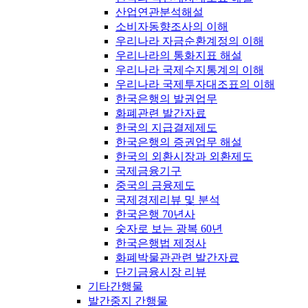
산업연관분석해설
소비자동향조사의 이해
우리나라 자금순환계정의 이해
우리나라의 통화지표 해설
우리나라 국제수지통계의 이해
우리나라 국제투자대조표의 이해
한국은행의 발권업무
화폐관련 발간자료
한국의 지급결제제도
한국은행의 증권업무 해설
한국의 외환시장과 외환제도
국제금융기구
중국의 금융제도
국제경제리뷰 및 분석
한국은행 70년사
숫자로 보는 광복 60년
한국은행법 제정사
화폐박물관관련 발간자료
단기금융시장 리뷰
기타간행물
발간중지 간행물