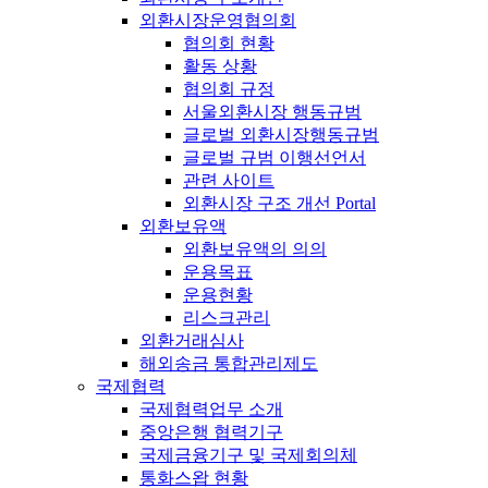
외환시장운영협의회
협의회 현황
활동 상황
협의회 규정
서울외환시장 행동규범
글로벌 외환시장행동규범
글로벌 규범 이행선언서
관련 사이트
외환시장 구조 개선 Portal
외환보유액
외환보유액의 의의
운용목표
운용현황
리스크관리
외환거래심사
해외송금 통합관리제도
국제협력
국제협력업무 소개
중앙은행 협력기구
국제금융기구 및 국제회의체
통화스왑 현황