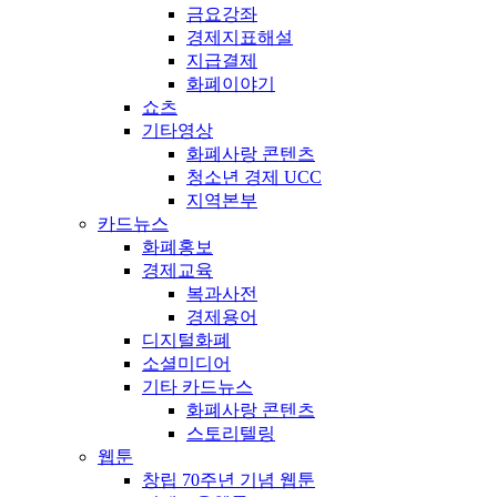
금요강좌
경제지표해설
지급결제
화폐이야기
쇼츠
기타영상
화폐사랑 콘텐츠
청소년 경제 UCC
지역본부
카드뉴스
화폐홍보
경제교육
복과사전
경제용어
디지털화폐
소셜미디어
기타 카드뉴스
화폐사랑 콘텐츠
스토리텔링
웹툰
창립 70주년 기념 웹툰