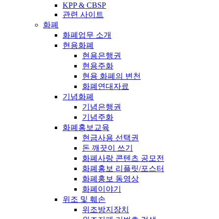
KPP & CBSP
관련 사이트
화폐
화폐업무 소개
현용화폐
현용은행권
현용주화
현용 화폐의 변천
화폐연대자료
기념화폐
기념은행권
기념주화
화폐홍보교육
현금사용 선택권
돈 깨끗이 쓰기
화폐사랑 콘텐츠 공모전
화폐홍보 리플릿/포스터
화폐홍보 동영상
화폐이야기
위조 및 훼손
위조방지장치