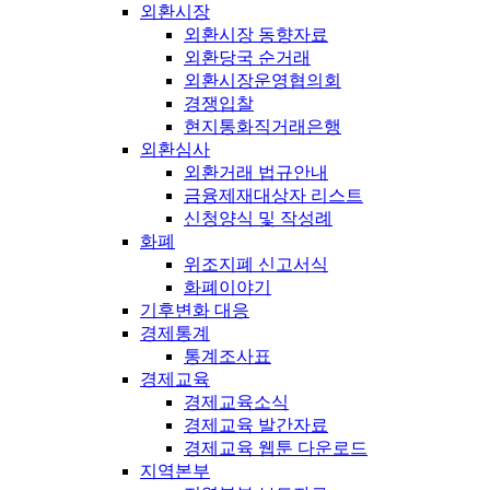
외환시장
외환시장 동향자료
외환당국 순거래
외환시장운영협의회
경쟁입찰
현지통화직거래은행
외환심사
외환거래 법규안내
금융제재대상자 리스트
신청양식 및 작성례
화폐
위조지폐 신고서식
화폐이야기
기후변화 대응
경제통계
통계조사표
경제교육
경제교육소식
경제교육 발간자료
경제교육 웹툰 다운로드
지역본부