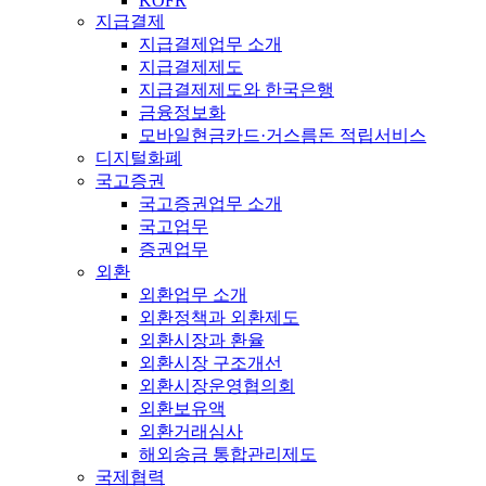
KOFR
지급결제
지급결제업무 소개
지급결제제도
지급결제제도와 한국은행
금융정보화
모바일현금카드·거스름돈 적립서비스
디지털화폐
국고증권
국고증권업무 소개
국고업무
증권업무
외환
외환업무 소개
외환정책과 외환제도
외환시장과 환율
외환시장 구조개선
외환시장운영협의회
외환보유액
외환거래심사
해외송금 통합관리제도
국제협력