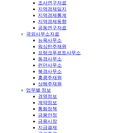
조사연구자료
지역경제일지
지역경제통계
지역경제동향
공동연구자료
국외사무소자료
뉴욕사무소
워싱턴주재원
프랑크푸르트사무소
동경사무소
런던사무소
북경사무소
홍콩주재원
상해주재원
업무별 정보
경영정보
계약정보
통화정책
금융안정
금융시장
지급결제