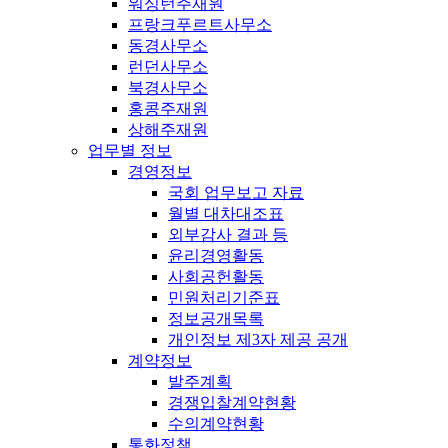
워싱턴주재원
프랑크푸르트사무소
동경사무소
런던사무소
북경사무소
홍콩주재원
상해주재원
업무별 정보
경영정보
국회 업무보고 자료
월별 대차대조표
외부감사 결과 등
윤리경영활동
사회공헌활동
민원처리기준표
정보공개목록
개인정보 제3자 제공 공개
계약정보
발주계획
경쟁입찰계약현황
수의계약현황
통화정책