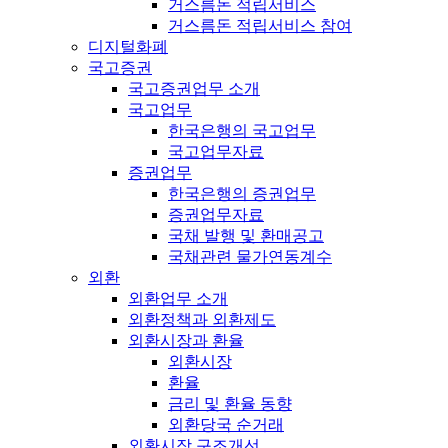
거스름돈 적립서비스
거스름돈 적립서비스 참여
디지털화폐
국고증권
국고증권업무 소개
국고업무
한국은행의 국고업무
국고업무자료
증권업무
한국은행의 증권업무
증권업무자료
국채 발행 및 환매공고
국채관련 물가연동계수
외환
외환업무 소개
외환정책과 외환제도
외환시장과 환율
외환시장
환율
금리 및 환율 동향
외환당국 순거래
외환시장 구조개선