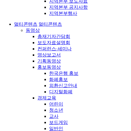
지역본부 보도자료
지역본부 공지사항
지역본부행사
멀티콘텐츠
멀티콘텐츠
동영상
총재기자간담회
보도자료설명회
컨퍼런스·세미나
영상보고서
기획동영상
홍보동영상
한국은행 홍보
화폐홍보
외환신고안내
디지털화폐
경제교육
어린이
청소년
교사
보드게임
일반인