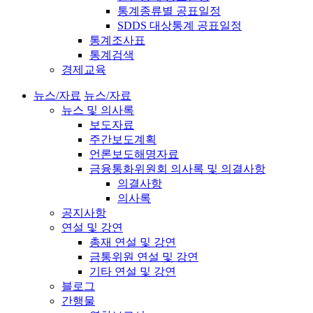
통계종류별 공표일정
SDDS 대상통계 공표일정
통계조사표
통계검색
경제교육
뉴스/자료
뉴스/자료
뉴스 및 의사록
보도자료
주간보도계획
언론보도해명자료
금융통화위원회 의사록 및 의결사항
의결사항
의사록
공지사항
연설 및 강연
총재 연설 및 강연
금통위원 연설 및 강연
기타 연설 및 강연
블로그
간행물