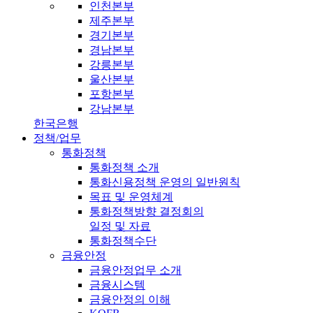
인천본부
제주본부
경기본부
경남본부
강릉본부
울산본부
포항본부
강남본부
한국은행
정책/업무
통화정책
통화정책 소개
통화신용정책 운영의 일반원칙
목표 및 운영체계
통화정책방향 결정회의
일정 및 자료
통화정책수단
금융안정
금융안정업무 소개
금융시스템
금융안정의 이해