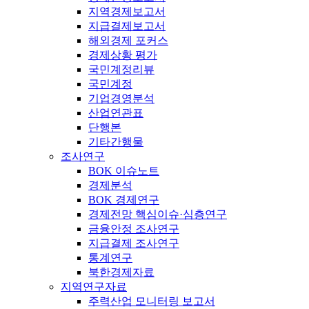
지역경제보고서
지급결제보고서
해외경제 포커스
경제상황 평가
국민계정리뷰
국민계정
기업경영분석
산업연관표
단행본
기타간행물
조사연구
BOK 이슈노트
경제분석
BOK 경제연구
경제전망 핵심이슈·심층연구
금융안정 조사연구
지급결제 조사연구
통계연구
북한경제자료
지역연구자료
주력산업 모니터링 보고서