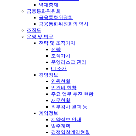
역대총재
금융통화위원회
금융통화위원회
금융통화위원회의 역사
조직도
운영 및 법규
전략 및 조직가치
전략
조직가치
운영리스크 관리
CI 소개
경영정보
인원현황
인건비 현황
주요 업무 추진 현황
재무현황
외부감사 결과 등
계약정보
계약정보 안내
발주계획
경쟁입찰계약현황