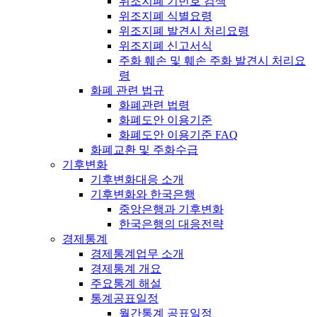
위조지폐 기번호 검색
위조지폐 식별요령
위조지폐 발견시 처리요령
위조지폐 신고서식
주화 훼손 및 훼손 주화 발견시 처리요
령
화폐 관련 법규
화폐관련 법령
화폐도안 이용기준
화폐도안 이용기준 FAQ
화폐교환 및 주화수급
기후변화
기후변화대응 소개
기후변화와 한국은행
중앙은행과 기후변화
한국은행의 대응전략
경제통계
경제통계업무 소개
경제통계 개요
주요통계 해설
통계공표일정
월간통계 공표일정