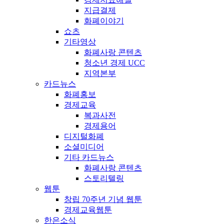
지급결제
화폐이야기
쇼츠
기타영상
화폐사랑 콘텐츠
청소년 경제 UCC
지역본부
카드뉴스
화폐홍보
경제교육
복과사전
경제용어
디지털화폐
소셜미디어
기타 카드뉴스
화폐사랑 콘텐츠
스토리텔링
웹툰
창립 70주년 기념 웹툰
경제교육웹툰
한은소식