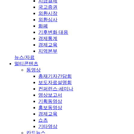
지급결제
국고증권
외환시장
외환심사
화폐
기후변화 대응
경제통계
경제교육
지역본부
뉴스/자료
멀티콘텐츠
동영상
총재기자간담회
보도자료설명회
컨퍼런스·세미나
영상보고서
기획동영상
홍보동영상
경제교육
쇼츠
기타영상
카드뉴스