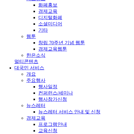
화폐홍보
경제교육
디지털화폐
소셜미디어
기타
웹툰
창립 70주년 기념 웹툰
경제교육웹툰
한은소식
멀티콘텐츠
대국민 서비스
개요
주요행사
행사일정
컨퍼런스/세미나
행사참가신청
뉴스레터
뉴스레터 서비스 안내 및 신청
경제교육
프로그램안내
교육신청