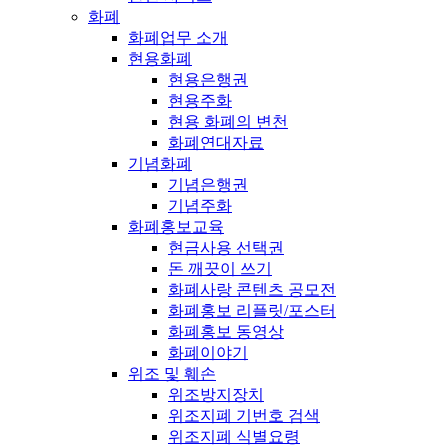
화폐
화폐업무 소개
현용화폐
현용은행권
현용주화
현용 화폐의 변천
화폐연대자료
기념화폐
기념은행권
기념주화
화폐홍보교육
현금사용 선택권
돈 깨끗이 쓰기
화폐사랑 콘텐츠 공모전
화폐홍보 리플릿/포스터
화폐홍보 동영상
화폐이야기
위조 및 훼손
위조방지장치
위조지폐 기번호 검색
위조지폐 식별요령