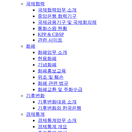
국제협력
국제협력업무 소개
중앙은행 협력기구
국제금융기구 및 국제회의체
통화스왑 현황
KPP & CBSP
관련 사이트
화폐
화폐업무 소개
현용화폐
기념화폐
화폐홍보교육
위조 및 훼손
화폐 관련 법규
화폐교환 및 주화수급
기후변화
기후변화대응 소개
기후변화와 한국은행
경제통계
경제통계업무 소개
경제통계 개요