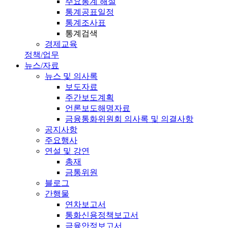
주요통계 해설
통계공표일정
통계조사표
통계검색
경제교육
정책/업무
뉴스/자료
뉴스 및 의사록
보도자료
주간보도계획
언론보도해명자료
금융통화위원회 의사록 및 의결사항
공지사항
주요행사
연설 및 강연
총재
금통위원
블로그
간행물
연차보고서
통화신용정책보고서
금융안정보고서