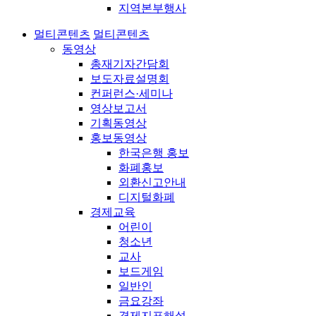
지역본부행사
멀티콘텐츠
멀티콘텐츠
동영상
총재기자간담회
보도자료설명회
컨퍼런스·세미나
영상보고서
기획동영상
홍보동영상
한국은행 홍보
화폐홍보
외환신고안내
디지털화폐
경제교육
어린이
청소년
교사
보드게임
일반인
금요강좌
경제지표해설