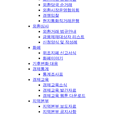
외환당국 순거래
외환시장운영협의회
경쟁입찰
현지통화직거래은행
외환심사
외환거래 법규안내
금융제재대상자 리스트
신청양식 및 작성례
화폐
위조지폐 신고서식
화폐이야기
기후변화 대응
경제통계
통계조사표
경제교육
경제교육소식
경제교육 발간자료
경제교육 웹툰 다운로드
지역본부
지역본부 보도자료
지역본부 공지사항