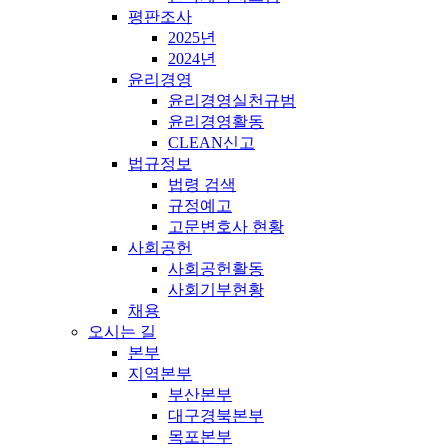
평판조사
2025년
2024년
윤리경영
윤리경영실천규범
윤리경영활동
CLEAN신고
법규정보
법령 검색
규정예고
고문변호사 현황
사회공헌
사회공헌활동
사회기부현황
채용
오시는 길
본부
지역본부
부산본부
대구경북본부
목포본부