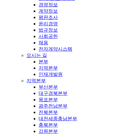
경영정보
계약정보
평판조사
윤리경영
법규정보
사회공헌
채용
전자계약시스템
오시는 길
본부
지역본부
인재개발원
지역본부
부산본부
대구경북본부
목포본부
광주전남본부
전북본부
대전세종충남본부
충북본부
강원본부