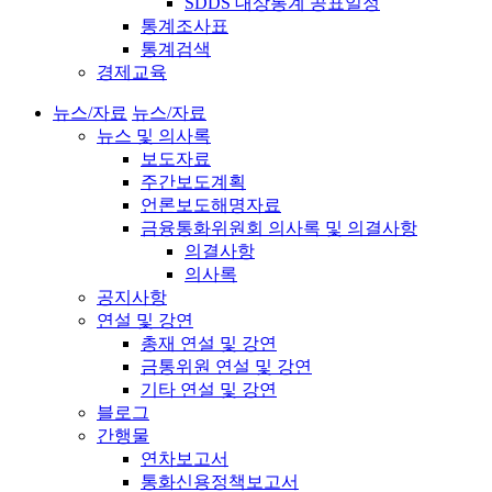
SDDS 대상통계 공표일정
통계조사표
통계검색
경제교육
뉴스/자료
뉴스/자료
뉴스 및 의사록
보도자료
주간보도계획
언론보도해명자료
금융통화위원회 의사록 및 의결사항
의결사항
의사록
공지사항
연설 및 강연
총재 연설 및 강연
금통위원 연설 및 강연
기타 연설 및 강연
블로그
간행물
연차보고서
통화신용정책보고서